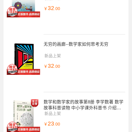
32
￥
.00
无穷的画廊--数学家如何思考无穷
新品上架
32
￥
.00
数学和数学家的故事第8册 李学数著 数学
故事科普读物 中小学课外科普书 介绍数
学和数学家故事的好书籍 上海科学技术出
新品上架
版社
23
￥
.00