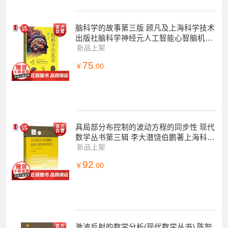
脑科学的故事第三版 顾凡及上海科学技术
出版社脑科学神经元人工智能心智脑机接
口 另有科学的边界关于不可能性的故事
新品上架
75
￥
.00
具局部分布控制的波动方程的同步性 现代
数学丛书第三辑 李大潜饶伯鹏著上海科学
技术出版社数学微分方程图书
新品上架
92
￥
.00
激波反射的数学分析(现代数学丛书) 陈恕