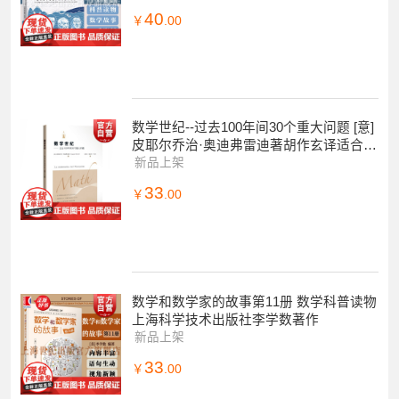
40
￥
.00
数学世纪--过去100年间30个重大问题 [意]
皮耶尔乔治·奥迪弗雷迪著胡作玄译适合科
学史研究者数学爱好者与阅读上海科
新品上架
33
￥
.00
数学和数学家的故事第11册 数学科普读物
上海科学技术出版社李学数著作
新品上架
33
￥
.00