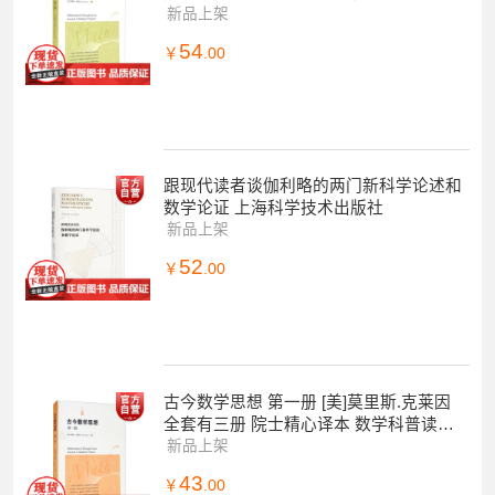
然科学 上海科技 世纪出版
新品上架
54
￥
.00
跟现代读者谈伽利略的两门新科学论述和
数学论证 上海科学技术出版社
新品上架
52
￥
.00
古今数学思想 第一册 [美]莫里斯.克莱因
全套有三册 院士精心译本 数学科普读物
科普综合 自然科学 上海科学技术出版
新品上架
43
￥
.00