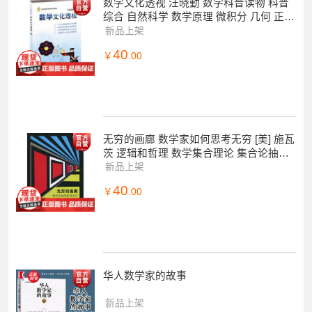
数学文化透视 汪晓勤 数学科普读物 科普
综合 自然科学 数学原理 微积分 几何 正版
图书籍 上海科学技术出版社 世纪出版
新品上架
40
￥
.00
无穷的画廊 数学家如何思考无穷 [美] 施瓦
茨 逻辑和哲理 数学集合理论 集合论抽象
的概念 符号和公式巧妙结合 上海科学
新品上架
40
￥
.00
华人数学家的故事
新品上架