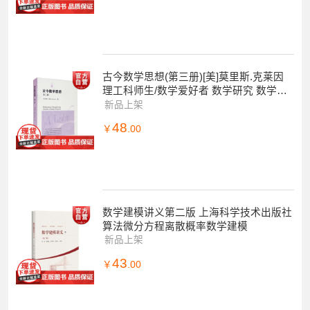
古今数学思想(第三册)[美]莫里斯.克莱因
理工科师生/数学爱好者 数学研究 数学科
普读物 科普综合 自然科学 上海科技
新品上架
48
￥
.00
数学建模讲义第二版 上海科学技术出版社
算法微分方程离散概率数学建模
新品上架
43
￥
.00