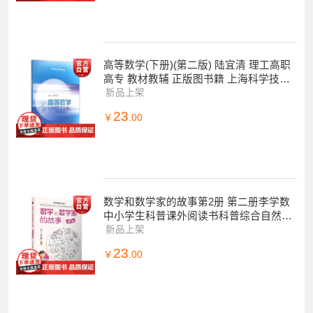
高等数学(下册)(第二版) 陆宜清 理工高职
高专 教材教辅 正版图书籍 上海科学技术
出版社 世纪出版
新品上架
23
￥
.00
数学和数学家的故事第2册 第二册李学数
中小学生科普课外阅读书科普综合自然科
学上海科学技术出版社正版数学科普读物
新品上架
23
￥
.00