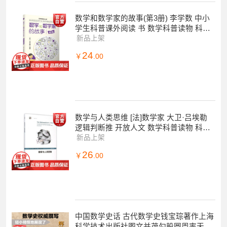
数学和数学家的故事(第3册) 李学数 中小
学生科普课外阅读 书 数学科普读物 科普
综合 自然科学 上海科学技术出版社 世
新品上架
24
￥
.00
数学与人类思维 [法]数学家 大卫·吕埃勒
逻辑判断推 开放人文 数学科普读物 科普
综合 自然科学 上海科技 世纪出版
新品上架
26
￥
.00
中国数学史话 古代数学史钱宝琮著作上海
科学技术出版社图文并茂勾股圆周率天元