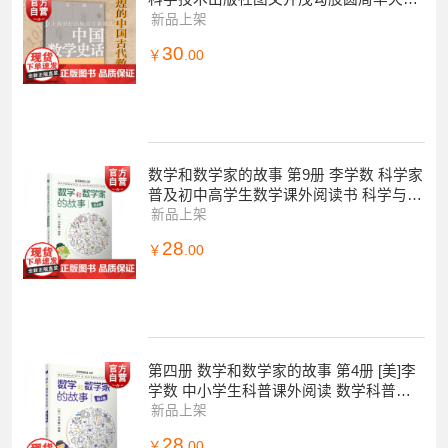
术数学科普读物另著古算考源/中国算学
新品上架
史/算经十
30
￥
.00
数学和数学家的故事 第9册 李学数 科学家
普及初中高学生数学课外阅读书 科学与自
然 数学科普读物 正版书籍 上海科
新品上架
28
￥
.00
第四册 数学和数学家的故事 第4册 [美]李
学数 中小学生科普课外阅读 数学科普读
物 科普综合 自然科学 上海科学技术出
新品上架
28
￥
.00