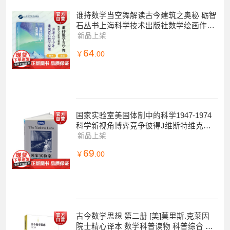
谁持数学当空舞解读古今建筑之奥秘 砺智
石丛书上海科学技术出版社数学绘画作品
文理兼顾建筑功能优化结构上的美
新品上架
64
￥
.00
国家实验室美国体制中的科学1947-1974
科学新视角博弈竞争彼得J维斯特维克上
海科学技术出版社自然科学类科普读物实
新品上架
验
69
￥
.00
古今数学思想 第二册 [美]莫里斯.克莱因
院士精心译本 数学科普读物 科普综合 自