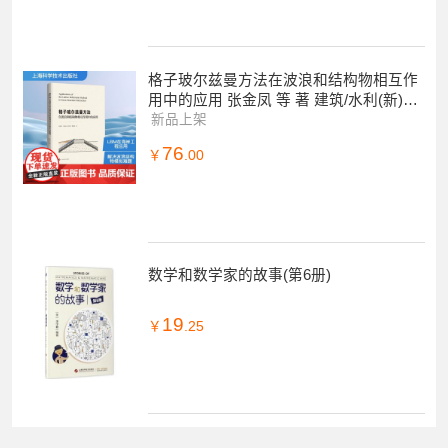
格子玻尔兹曼方法在波浪和结构物相互作
用中的应用 张金凤 等 著 建筑/水利(新)专
业科技 正版图书籍
新品上架
76
￥
.00
数学和数学家的故事(第6册)
19
￥
.25