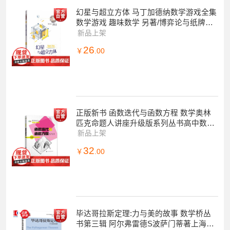
幻星与超立方体 马丁加德纳数学游戏全集
数学游戏 趣味数学 另著/博弈论与纸牌游
戏/幻方折纸艺术 上海科技教育出版社
新品上架
26
￥
.00
正版新书 函数迭代与函数方程 数学奥林
匹克命题人讲座升级版系列丛书高中数学
竞赛辅导上海科技教育出版社正版图书籍
新品上架
32
￥
.00
毕达哥拉斯定理:力与美的故事 数学桥丛
书第三辑 阿尔弗雷德S波萨门蒂著上海科