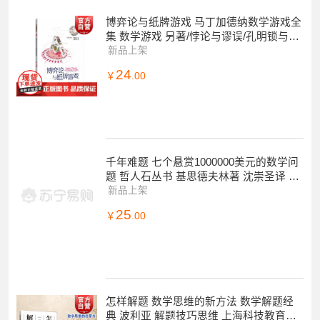
博弈论与纸牌游戏 马丁加德纳数学游戏全
集 数学游戏 另著/悖论与谬误/孔明锁与矩
阵博士 益智游戏 趣味数学 上海科技教育
新品上架
24
￥
.00
千年难题 七个悬赏1000000美元的数学问
题 哲人石丛书 基思德夫林著 沈崇圣译 物
理学计算理论等科普读物 上海科技教
新品上架
25
￥
.00
怎样解题 数学思维的新方法 数学解题经
典 波利亚 解题技巧思维 上海科技教育出