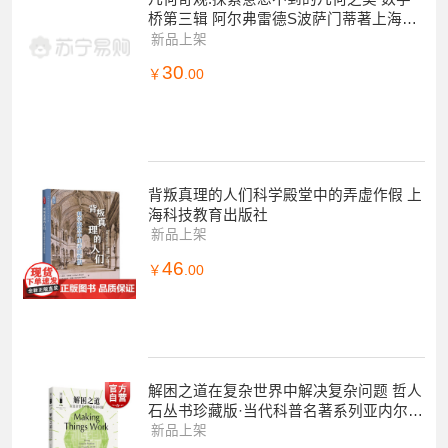
桥第三辑 阿尔弗雷德S波萨门蒂著上海科
技教育出版社自然科学数学丛书
新品上架
30
￥
.00
背叛真理的人们科学殿堂中的弄虚作假 上
海科技教育出版社
新品上架
46
￥
.00
解困之道在复杂世界中解决复杂问题 哲人
石丛书珍藏版·当代科普名著系列亚内尔巴
尔扬著上海科技教育出版社复杂系统科学
新品上架