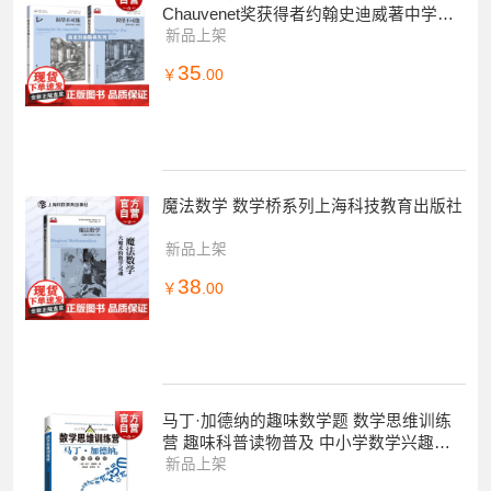
Chauvenet奖获得者约翰史迪威著中学教
辅类数学领域标配图书 上海科技教育出版
新品上架
35
￥
.00
魔法数学 数学桥系列上海科技教育出版社
新品上架
38
￥
.00
马丁·加德纳的趣味数学题 数学思维训练
营 趣味科普读物普及 中小学数学兴趣培
养 上海科技教育出版社
新品上架