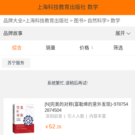
上海科技教育出版社 数学
品牌大全
>
上海科技教育出版社
>
图书
>
自然科学
>
数学
品牌故事
展开
综合
销量
价格
筛选
苏宁服务
系统繁忙,请稍后再试!
[N]完美的对称(富勒烯的意外发现)-978754
2874504
深刻启发
引人入胜
内容丰富
52
￥
.26