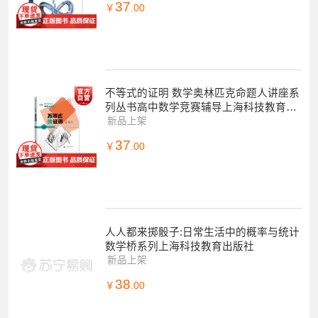
37
￥
.00
不等式的证明 数学奥林匹克命题人讲座系
列丛书高中数学竞赛辅导上海科技教育出
版社
新品上架
37
￥
.00
人人都来掷骰子:日常生活中的概率与统计
数学桥系列上海科技教育出版社
新品上架
38
￥
.00