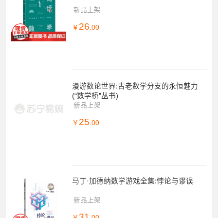
新品上架
26
￥
.00
漫游数论世界:古老数学分支的永恒魅力
(“数学桥”丛书)
新品上架
25
￥
.00
马丁·加德纳数学游戏全集:悖论与谬误
新品上架
31
￥
.00