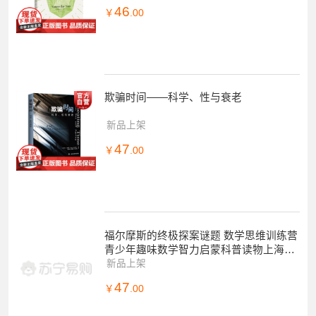
入门读物
46
￥
.00
欺骗时间——科学、性与衰老
新品上架
47
￥
.00
福尔摩斯的终极探案谜题 数学思维训练营
青少年趣味数学智力启蒙科普读物上海科
技教育出版社逻辑思维脑力谜题脑洞
新品上架
47
￥
.00