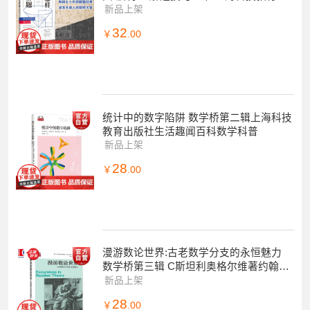
版社
新品上架
32
￥
.00
统计中的数字陷阱 数学桥第二辑上海科技
教育出版社生活趣闻百科数学科普
新品上架
28
￥
.00
漫游数论世界:古老数学分支的永恒魅力
数学桥第三辑 C斯坦利奥格尔维著约翰T
安德森上海科技教育出版社自然科学数学
新品上架
学生读物
28
￥
.00