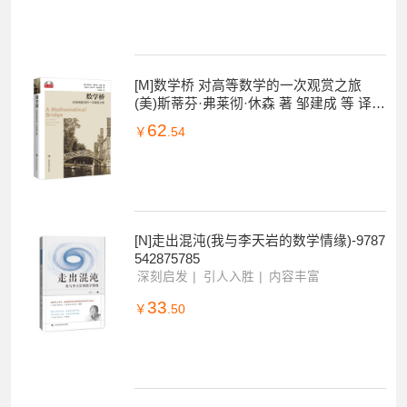
[M]数学桥 对高等数学的一次观赏之旅
(美)斯蒂芬·弗莱彻·休森 著 邹建成 等 译 -
9787542877147
62
￥
.54
[N]走出混沌(我与李天岩的数学情缘)-9787
542875785
深刻启发
引人入胜
内容丰富
33
￥
.50