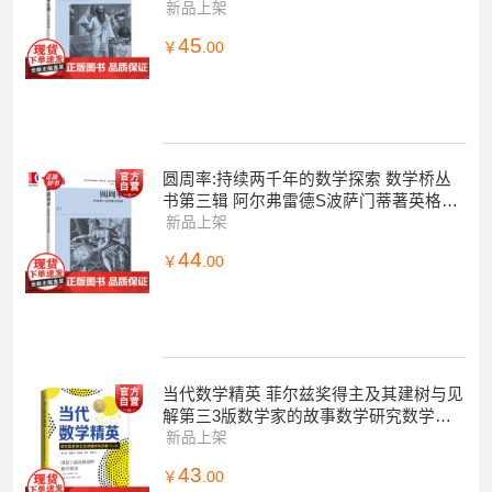
技教育出版社自然科学数学学生读物
新品上架
45
￥
.00
圆周率:持续两千年的数学探索 数学桥丛
书第三辑 阿尔弗雷德S波萨门蒂著英格玛
莱曼上海科技教育出版社自然科学数学学
新品上架
生读物
44
￥
.00
当代数学精英 菲尔兹奖得主及其建树与见
解第三3版数学家的故事数学研究数学教
育上海科技教育出版社数学科普百科正版
新品上架
图书籍
43
￥
.00