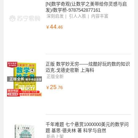
[N]数学奇观(让数学之美带给你灵感与启
发)/数学桥-9787542877161
深刻启发
引人入胜
内容丰富
44
￥
.46
正版 数学妙无穷——炫酷好玩的数的知识
迈克.戈德史密斯 上海科
正版全新
25
￥
.76
千年难题 七个悬赏1000000美元的数学问
题 基思·德夫林 著 科学与自然
新品上架