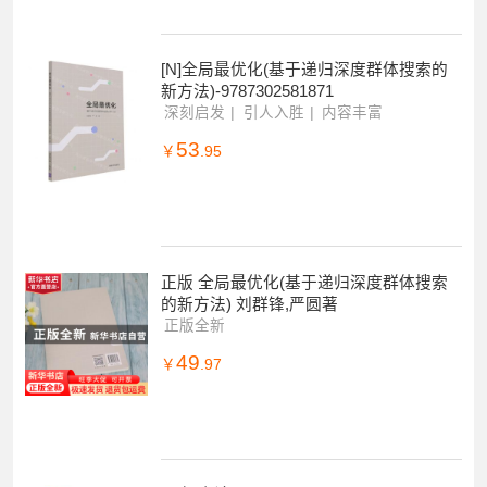
[N]全局最优化(基于递归深度群体搜索的
新方法)-9787302581871
深刻启发
引人入胜
内容丰富
53
￥
.95
正版 全局最优化(基于递归深度群体搜索
的新方法) 刘群锋,严圆著
正版全新
49
￥
.97