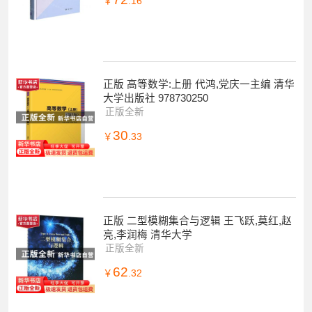
￥
.16
正版 高等数学:上册 代鸿,党庆一主编 清华
大学出版社 978730250
正版全新
30
￥
.33
正版 二型模糊集合与逻辑 王飞跃,莫红,赵
亮,李润梅 清华大学
正版全新
62
￥
.32