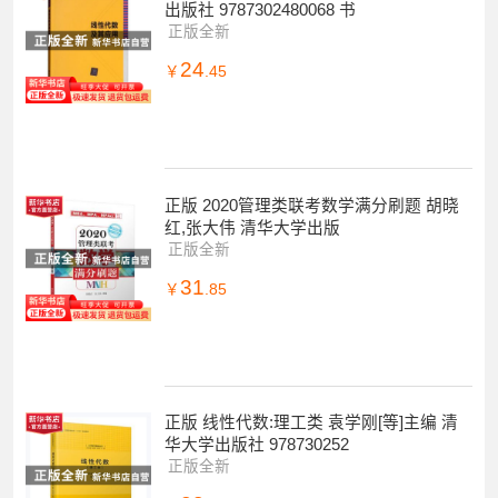
出版社 9787302480068 书
正版全新
24
￥
.45
正版 2020管理类联考数学满分刷题 胡晓
红,张大伟 清华大学出版
正版全新
31
￥
.85
正版 线性代数:理工类 袁学刚[等]主编 清
华大学出版社 978730252
正版全新