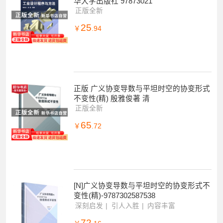
华大学出版社 97873021
正版全新
25
￥
.94
正版 广义协变导数与平坦时空的协变形式
不变性(精) 殷雅俊著 清
正版全新
65
￥
.72
[N]广义协变导数与平坦时空的协变形式不
变性(精)-9787302587538
深刻启发
引人入胜
内容丰富
72