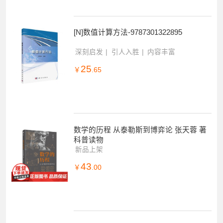
[N]数值计算方法-9787301322895
深刻启发
引人入胜
内容丰富
25
￥
.65
数学的历程 从泰勒斯到博弈论 张天蓉 著
科普读物
新品上架
43
￥
.00