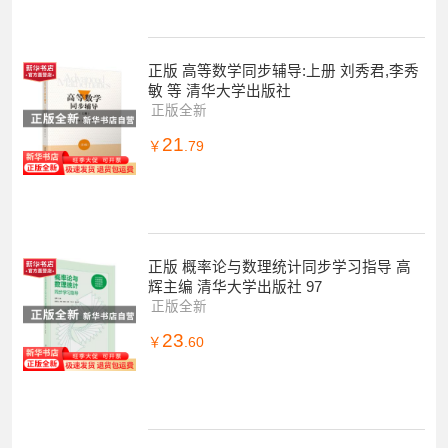
正版 高等数学同步辅导:上册 刘秀君,李秀
敏 等 清华大学出版社
正版全新
21
￥
.79
正版 概率论与数理统计同步学习指导 高
辉主编 清华大学出版社 97
正版全新
23
￥
.60