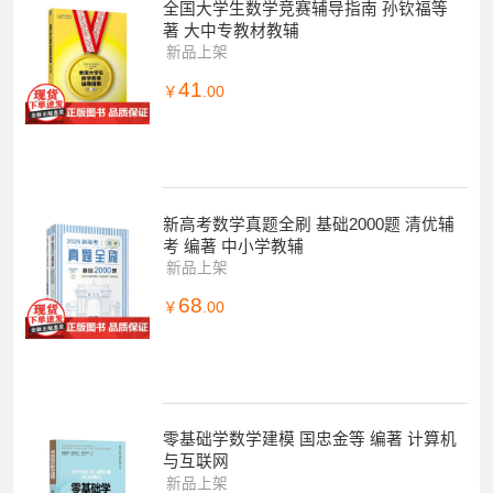
全国大学生数学竞赛辅导指南 孙钦福等
著 大中专教材教辅
新品上架
41
￥
.00
新高考数学真题全刷 基础2000题 清优辅
考 编著 中小学教辅
新品上架
68
￥
.00
零基础学数学建模 国忠金等 编著 计算机
与互联网
新品上架