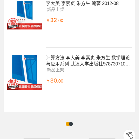
李大美 李素贞 朱方生 编著 2012-08
新品上架
32
￥
.00
计算方法 李大美 李素贞 朱方生 数学理论
与应用系列 武汉大学出版社97873071018
38商城正版
新品上架
30
￥
.00