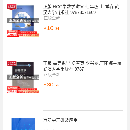
正版 HCC学数学讲义.七年级.上 常春 武
汉大学出版社 97873071809
正版全新
16
￥
.04
正版 高等数学 卓春英,李兴龙,王丽娜主编
武汉大学出版社 9787
正版全新
30
￥
.66
运筹学基础及应用