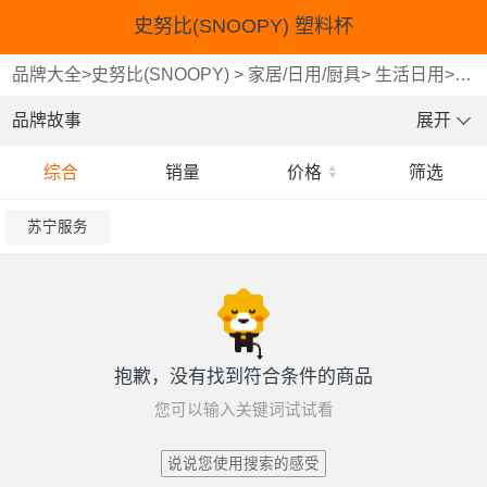
史努比(SNOOPY) 塑料杯
品牌大全
>
史努比(SNOOPY)
>
家居/日用/厨具
>
生活日用
>
塑
品牌故事
展开
综合
销量
价格
筛选
苏宁服务
抱歉，没有找到符合条件的商品
您可以输入关键词试试看
说说您使用搜索的感受