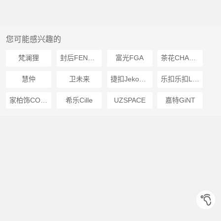
您可能感兴趣的
梵澜狸
封后FENGHOU
富光FGA
茶花CHAHUA
慧仲
卫未来
捷扣JekoJeko
乐扣乐扣LOCKLOCK
家柏饰CORATED
希乐Cille
UZSPACE
嘉特GiNT