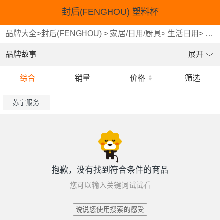
封后(FENGHOU) 塑料杯
品牌大全
>
封后(FENGHOU)
>
家居/日用/厨具
>
生活日用
>
塑
品牌故事
展开
综合
销量
价格
筛选
苏宁服务
抱歉，没有找到符合条件的商品
您可以输入关键词试试看
说说您使用搜索的感受