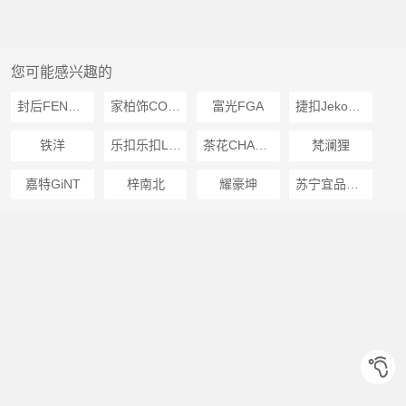
您可能感兴趣的
封后FENGHOU
家柏饰CORATED
富光FGA
捷扣JekoJeko
铁洋
乐扣乐扣LOCKLOCK
茶花CHAHUA
梵澜狸
嘉特GiNT
梓南北
耀豪坤
苏宁宜品推荐