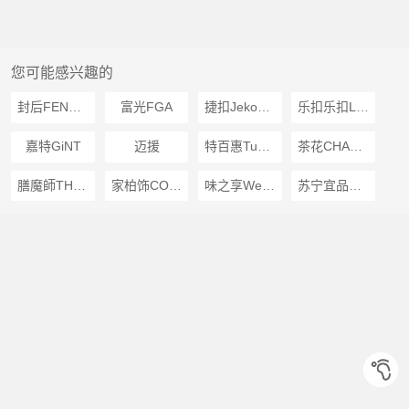
您可能感兴趣的
封后FENGHOU
富光FGA
捷扣JekoJeko
乐扣乐扣LOCKLOCK
嘉特GiNT
迈援
特百惠Tupperware
茶花CHAHUA
膳魔師THERMOS
家柏饰CORATED
味之享WeiZhiXiang
苏宁宜品推荐