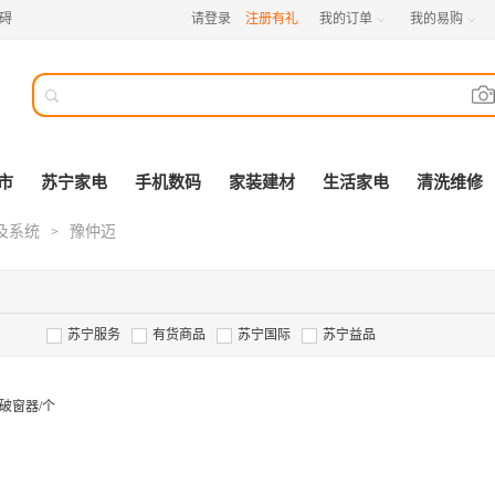
碍
请登录
注册有礼
我的订单
我的易购



市
苏宁家电
手机数码
家装建材
生活家电
清洗维修
及系统
豫仲迈
>
苏宁服务
有货商品
苏宁国际
苏宁益品