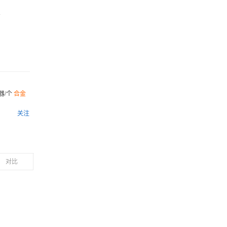
器/个
合金
关注
对比