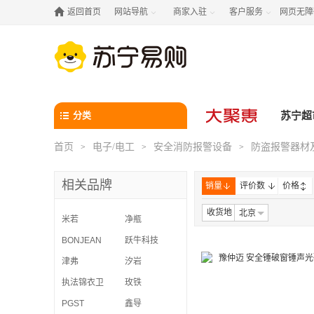

返回首页
网站导航
商家入驻
客户服务
网页无障



分类
苏宁超
首页
电子/电工
安全消防报警设备
防盗报警器材
>
>
>
相关品牌
销量
评价数
价格
收货地
北京
米若
净瓶
BONJEAN
跃牛科技
津弗
汐岩
执法锦衣卫
玫铁
PGST
鑫导