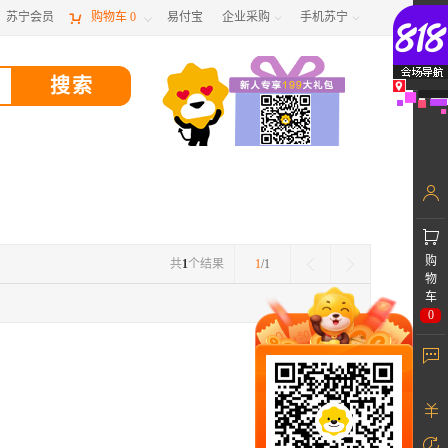
苏宁会员

购物车
0
易付宝
企业采购
手机苏宁



购
共
1
个结果
1
/1
物
车
0