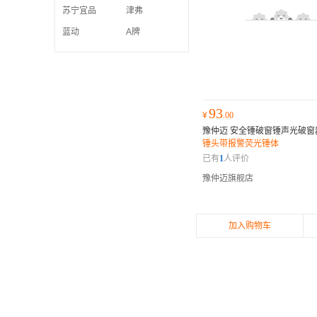
苏宁宜品
津弗
蓝动
A牌
93
¥
.00
豫仲迈 安全锤破窗锤声光破窗
锤头带报警荧光锤体
已有
1
人评价
豫仲迈旗舰店
加入购物车