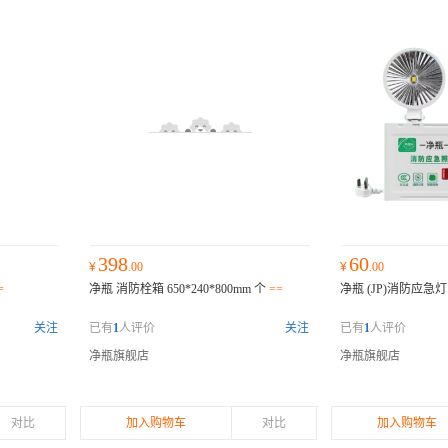
398
60
¥
.00
¥
.00
=
净瓶 消防栓箱 650*240*800mm 个
==
净瓶 (JP)消防应急灯 J
关注
已有
1
人评价
关注
已有
1
人评价
净瓶旗舰店
净瓶旗舰店
对比
加入购物车
对比
加入购物车