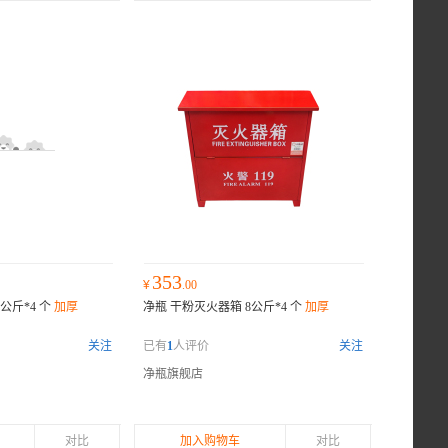
353
¥
.00
公斤*4 个
加厚
净瓶 干粉灭火器箱 8公斤*4 个
加厚
关注
已有
1
人评价
关注
净瓶旗舰店
对比
加入购物车
对比