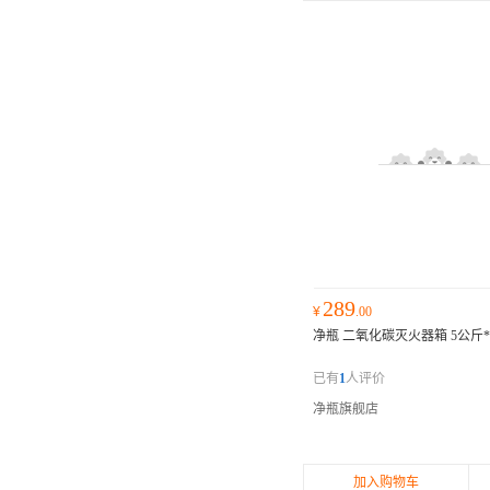
289
¥
.00
净瓶 二氧化碳灭火器箱 5公斤*
已有
1
人评价
净瓶旗舰店
加入购物车