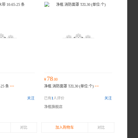
78
¥
.00
-25 条
==
净瓶 消防面罩 TZL30 (单位:个)
==
关注
已有
1
人评价
关注
净瓶旗舰店
对比
加入购物车
对比