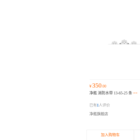
350
¥
.00
净瓶 消防水带 13-65-25 条
==
已有
1
人评价
净瓶旗舰店
加入购物车