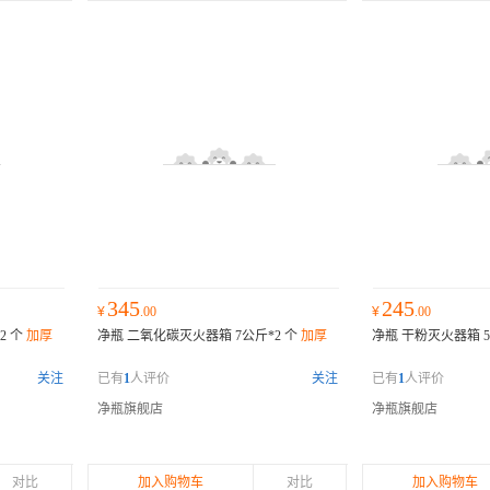
345
245
¥
.00
¥
.00
2 个
加厚
净瓶 二氧化碳灭火器箱 7公斤*2 个
加厚
净瓶 干粉灭火器箱 5
关注
已有
1
人评价
关注
已有
1
人评价
净瓶旗舰店
净瓶旗舰店
对比
加入购物车
对比
加入购物车