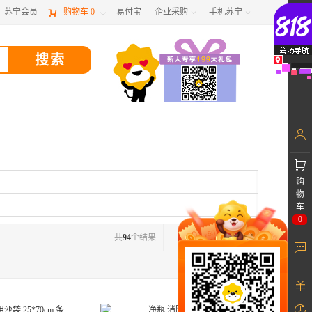
苏宁会员

购物车
0
易付宝
企业采购
手机苏宁



购
物
车
0
共
94
个结果
1
/2