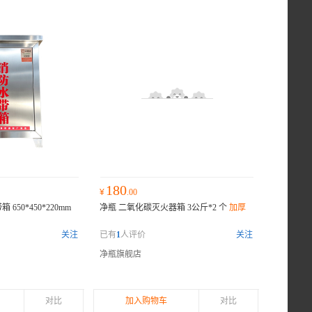
180
¥
.00
650*450*220mm
净瓶 二氧化碳灭火器箱 3公斤*2 个
加厚
关注
已有
1
人评价
关注
净瓶旗舰店
对比
加入购物车
对比