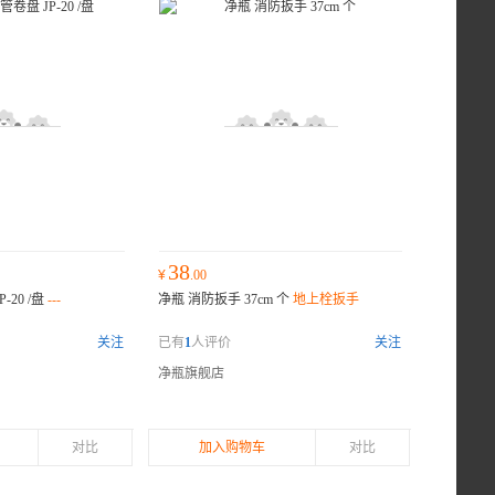
38
¥
.00
-20 /盘
---
净瓶 消防扳手 37cm 个
地上栓扳手
关注
已有
1
人评价
关注
净瓶旗舰店
对比
加入购物车
对比