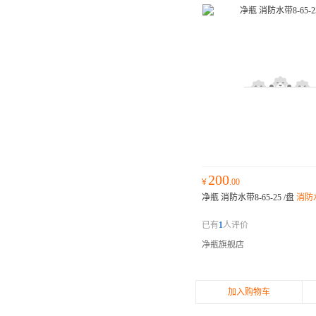
200
¥
.00
净瓶 消防水带8-65-25 /盘
消防水
已有
1
人评价
净瓶旗舰店
加入购物车