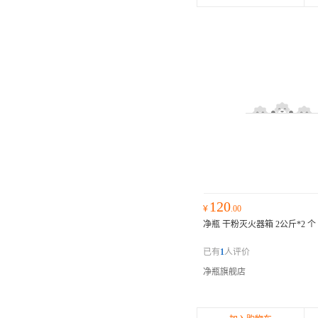
120
¥
.00
净瓶 干粉灭火器箱 2公斤*2 个
已有
1
人评价
净瓶旗舰店