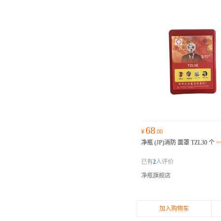
68
¥
.00
净瓶 (JP)消防 面罩 TZL30 个
=
已有
2
人评价
净瓶旗舰店
加入购物车