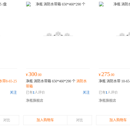
300
275
¥
.00
¥
.00
带8-65-25
净瓶 消防水带箱 650*460*290 个
消防水
净瓶 消防水带 10-65
带箱
关注
已有
1
人评价
关注
已有
1
人评价
净瓶旗舰店
净瓶旗舰店
对比
加入购物车
对比
加入购物车