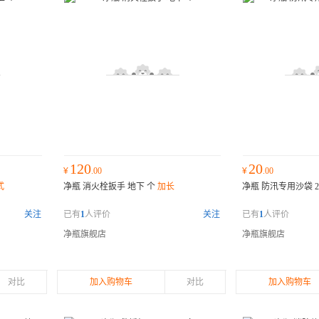
120
20
¥
.00
¥
.00
式
净瓶 消火栓扳手 地下 个
加长
净瓶 防汛专用沙袋 25
关注
已有
1
人评价
关注
已有
1
人评价
净瓶旗舰店
净瓶旗舰店
对比
加入购物车
对比
加入购物车