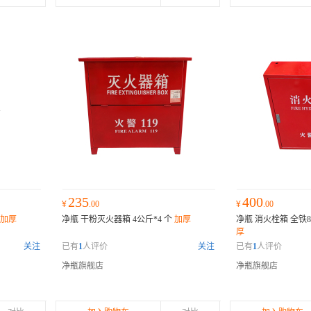
235
400
¥
.00
¥
.00
加厚
净瓶 干粉灭火器箱 4公斤*4 个
加厚
净瓶 消火栓箱 全铁800
厚
关注
已有
1
人评价
关注
已有
1
人评价
净瓶旗舰店
净瓶旗舰店