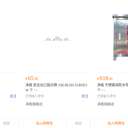
65
618
¥
.00
¥
.00
净瓶 安全出口指示牌 AM-BLZD-1LROE3
净瓶 不锈钢消防水带箱 
W 个
==
个
==
关注
已有
1
人评价
关注
已有
1
人评价
净瓶旗舰店
净瓶旗舰店
对比
加入购物车
对比
加入购物车