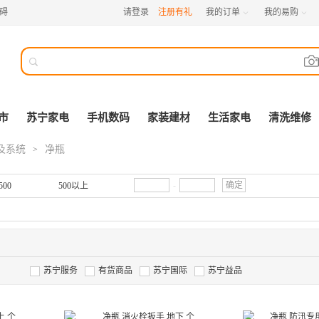
碍
请登录
注册有礼
我的订单
我的易购



市
苏宁家电
手机数码
家装建材
生活家电
清洗维修
及系统
净瓶
>
-
确定
500
500以上
苏宁服务
有货商品
苏宁国际
苏宁益品