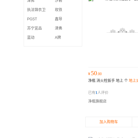
津弗
汐岩
执法锦衣卫
玫铁
PGST
鑫导
苏宁宜品
津弗
蓝动
A牌
50
¥
.00
净瓶 消火栓扳手 地上 个
地上
已有
1
人评价
净瓶旗舰店
加入购物车