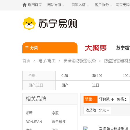

返回首页
网站导航
商家入驻
客户服务
网页无障



分类
苏宁超
首页
电子/电工
安全消防报警设备
防盗报警器材
>
>
>
价格
0-50
50-100
100-
国产/进口
国产
进口
相关品牌
销量
评价数
价格
收货地
北京
米若
净瓶
BONJEAN
跃牛科技