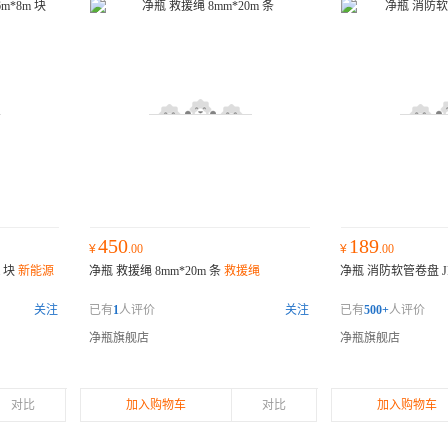
450
189
¥
.00
¥
.00
 块
新能源
净瓶 救援绳 8mm*20m 条
救援绳
净瓶 消防软管卷盘 JP
关注
已有
1
人评价
关注
已有
500+
人评价
净瓶旗舰店
净瓶旗舰店
对比
加入购物车
对比
加入购物车