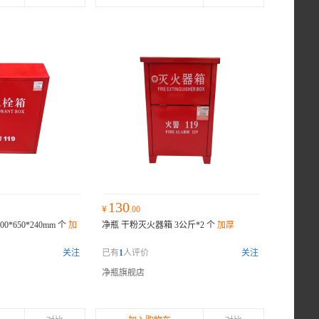
130
¥
.00
*650*240mm 个
加
净瓶 干粉灭火器箱 3公斤*2 个
加厚
关注
已有
1
人评价
关注
净瓶旗舰店