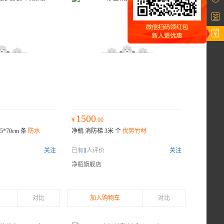
1500
¥
.00
*70cm 条
防水
净瓶 消防梯 3米 个
优势竹材
关注
已有
1
人评价
关注
净瓶旗舰店
对比
加入购物车
对比