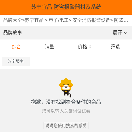
苏宁宜品 防盗报警器材及系统
品牌大全
>
苏宁宜品
>
电子/电工
>
安全消防报警设备
>
防盗报警器材及系统
品牌故事
展开
综合
销量
价格
筛选
苏宁服务
抱歉，没有找到符合条件的商品
您可以输入关键词试试看
说说您使用搜索的感受