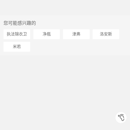
您可能感兴趣的
执法锦衣卫
净瓶
津弗
洛安斯
米若