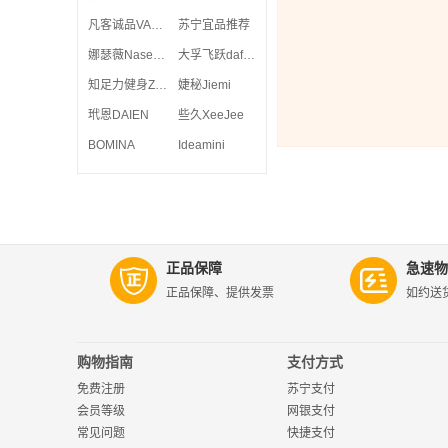
凡客诚品VANCL
苏宁宜品推荐
娜瑟薇Nasewe
大孚飞跃dafufeiyue
知足力健身ZZLJS
婕秘Jiemi
玳恩DAIEN
些久XeeJee
BOMINA
Ideamini
正品保障
急速物
正品保障、提供发票
如约送
购物指南
支付方式
免费注册
苏宁支付
会员等级
网银支付
常见问题
快捷支付