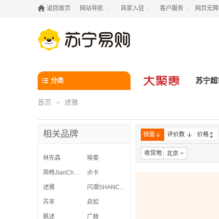

返回首页
网站导航
商家入驻
客户服务
网页无障



分类
苏宁超
首页
述雅
>
相关品牌
销量
评价数
价格
收货地
北京
林先森
喻娄
简畅JianChang
尗卡
述雅
闪潮SHANCHAO
苏芈
启如
枫述
广赫