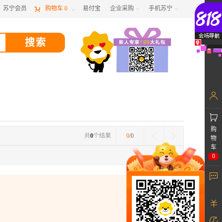
苏宁会员

购物车
0
易付宝
企业采购
手机苏宁



购
共
0
个结果
0
/0
物
车
0