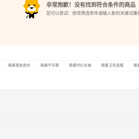
非常抱歉！没有找到符合条件的商品
您可以尝试：修改筛选条件或输入新的关键词重
|
喻娄真皮皮衣
|
喻娄牛仔裤
|
喻娄衬衫长袖
|
喻娄卫衣连帽
|
喻