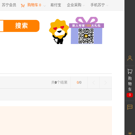
苏宁会员

购物车
0
易付宝
企业采购
手机苏宁



购
共
0
个结果
0
/0
物
车
0