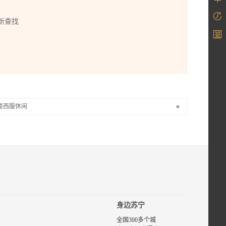
新查找
娄西服休闲
苏宁
易购
喻娄
专
区，
为您
提供
喻娄
品牌
身边苏宁
商品
的评
全国300多个城