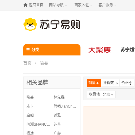

返回首页
网站导航
商家入驻
客户服务



分类
苏宁超
首页
喻娄
>
相关品牌
销量
评价数
价格
收货地
北京
喻娄
林先森
尗卡
简畅JianChang
启如
述雅
闪潮SHANCHAO
苏芈
枫述
广赫