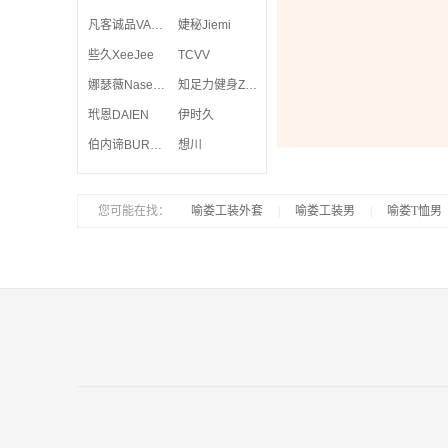
凡客诚品VANCL
婕秘Jiemi
些久XeeJee
TCVV
娜瑟薇Nasewe
知足力健身ZZLJS
玳恩DAIEN
伊时久
伯内谛BURNETIE
想川
您可能在找：
|
喻娄工装外套
|
喻娄工装男
|
喻娄T恤男