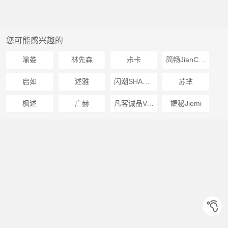
您可能感兴趣的
喻娄
林先森
尗卡
简畅JianChang
启如
述雅
闪潮SHANCHAO
苏芈
枫述
广赫
凡客诚品VANCL
婕秘Jiemi