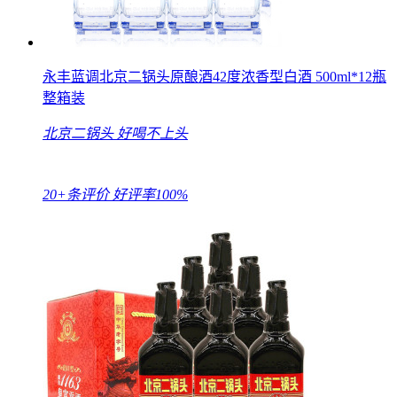
永丰蓝调北京二锅头原酿酒42度浓香型白酒 500ml*12瓶
整箱装
北京二锅头
好喝不上头
20+条评价
好评率100%