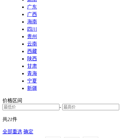
广东
广西
海南
四川
贵州
云南
西藏
陕西
甘肃
青海
宁夏
新疆
价格区间
-
共
21
件
全部重选
确定