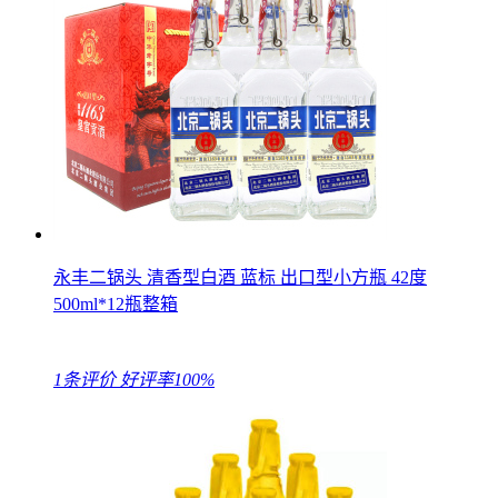
永丰二锅头 清香型白酒 蓝标 出口型小方瓶 42度
500ml*12瓶整箱
1条评价
好评率100%