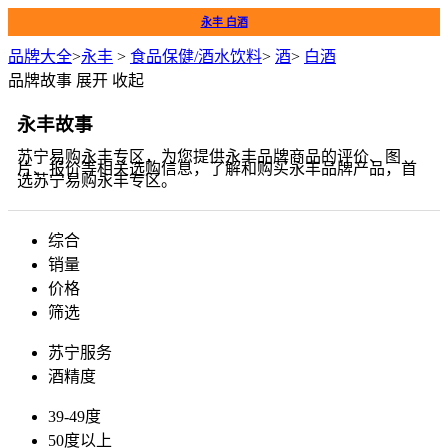
永丰 白酒
品牌大全
>
永丰
>
食品保健/酒水饮料
>
酒
>
白酒
品牌故事
展开
收起
永丰故事
苏宁易购永丰专区，为您提供永丰品牌商品的评价、图
片、报价等相关选购信息，了解和购买永丰品牌产品，首
选苏宁易购永丰专区。
综合
销量
价格
筛选
苏宁服务
酒精度
39-49度
50度以上