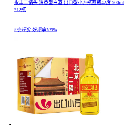
永丰二锅头 清香型白酒 出口型小方瓶蓝瓶42度 500ml
*12瓶
5条评价
好评率100%