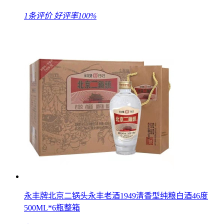
1条评价
好评率100%
永丰牌北京二锅头永丰老酒1949清香型纯粮白酒46度
500ML*6瓶整箱