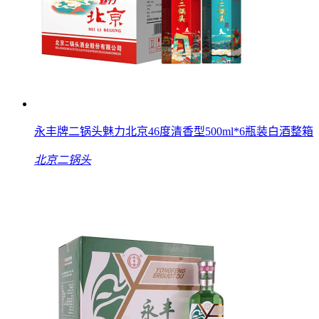
永丰牌二锅头魅力北京46度清香型500ml*6瓶装白酒整箱
北京二锅头