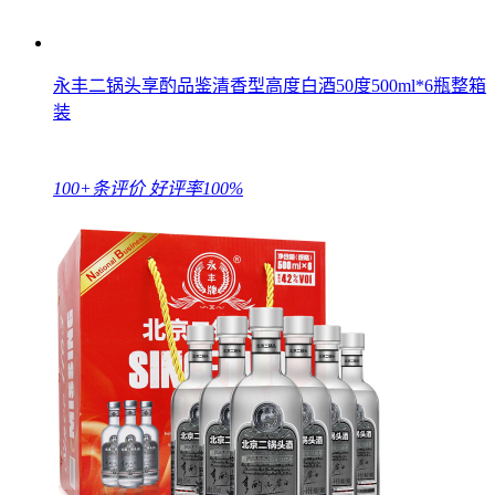
永丰二锅头享酌品鉴清香型高度白酒50度500ml*6瓶整箱
装
100+条评价
好评率100%