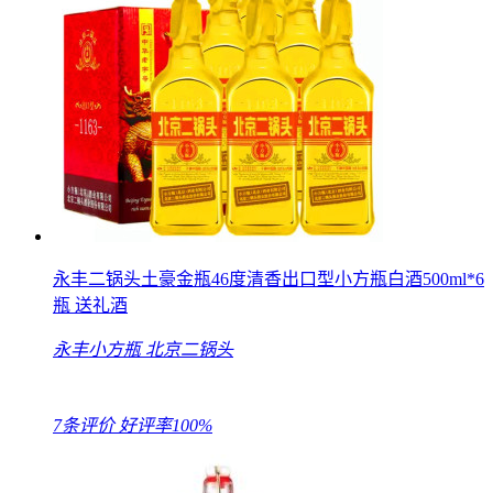
永丰二锅头土豪金瓶46度清香出口型小方瓶白酒500ml*6
瓶 送礼酒
永丰小方瓶
北京二锅头
7条评价
好评率100%