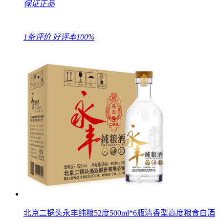
保证正品
1条评价
好评率100%
北京二锅头永丰纯粮52度500ml*6瓶清香型高度粮食白酒