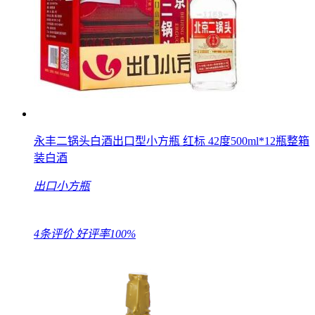
永丰二锅头白酒出口型小方瓶 红标 42度500ml*12瓶整箱
装白酒
出口小方瓶
4条评价
好评率100%