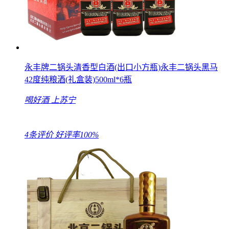
永丰牌二锅头清香型白酒(出口小方瓶)永丰二锅头黑马
42度纯粮酒(礼盒装)500ml*6瓶
喝好酒
上苏宁
4条评价
好评率100%