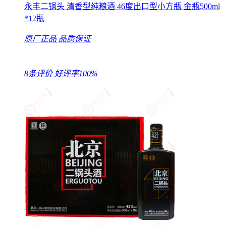
永丰二锅头 清香型纯粮酒 46度出口型小方瓶 金瓶500ml
*12瓶
原厂正品
品质保证
8条评价
好评率100%