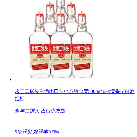
永丰二锅头白酒出口型小方瓶42度500ml*6瓶清香型白酒
红标
永丰二锅头
出口小方瓶
9条评价
好评率100%