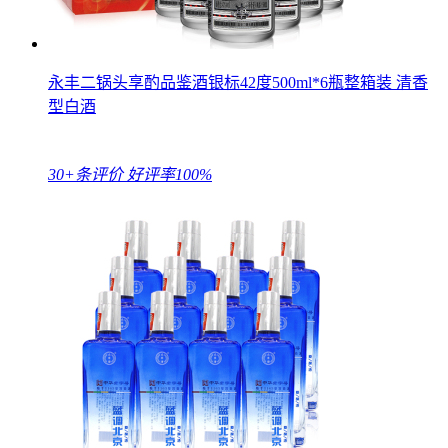
永丰二锅头享酌品鉴酒银标42度500ml*6瓶整箱装 清香
型白酒
30+条评价
好评率100%