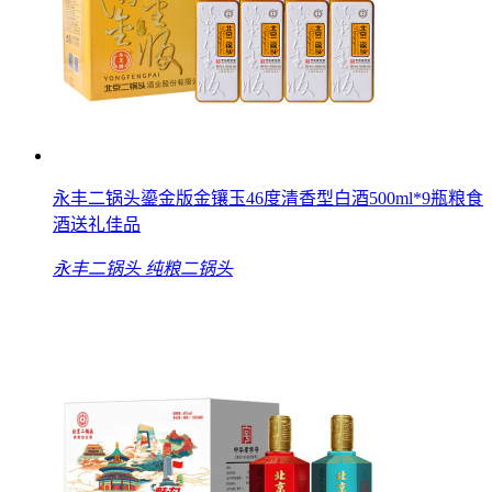
永丰二锅头鎏金版金镶玉46度清香型白酒500ml*9瓶粮食
酒送礼佳品
永丰二锅头
纯粮二锅头