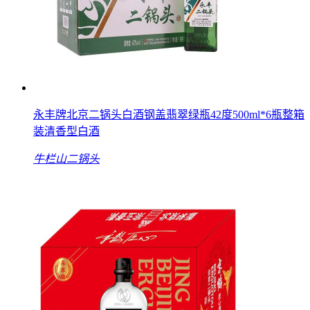
永丰牌北京二锅头白酒钢盖翡翠绿瓶42度500ml*6瓶整箱
装清香型白酒
牛栏山二锅头