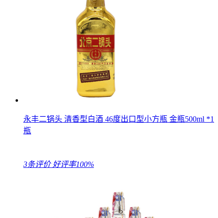
永丰二锅头 清香型白酒 46度出口型小方瓶 金瓶500ml *1
瓶
3条评价
好评率100%