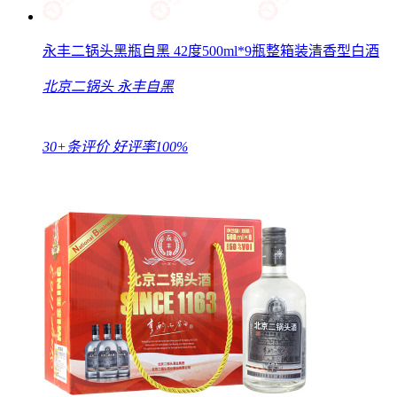
永丰二锅头黑瓶自黑 42度500ml*9瓶整箱装清香型白酒
北京二锅头
永丰自黑
30+条评价
好评率100%