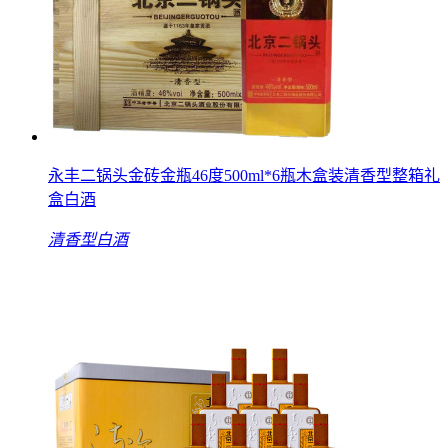
永丰二锅头金砖金瓶46度500ml*6瓶木盒装清香型整箱礼
盒白酒
清香型白酒