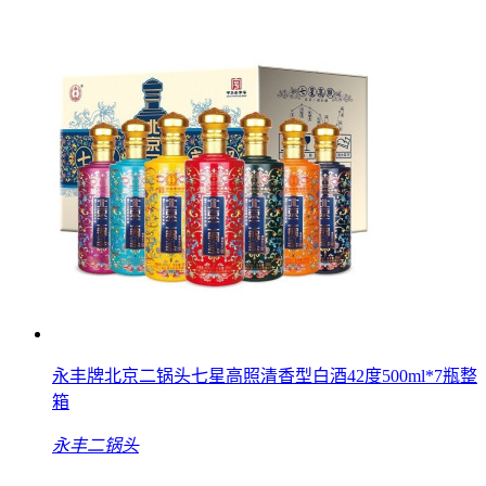
永丰牌北京二锅头七星高照清香型白酒42度500ml*7瓶整
箱
永丰二锅头