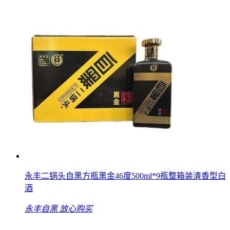
永丰二锅头自黑方瓶黑金46度500ml*9瓶整箱装清香型白
酒
永丰自黑
放心购买