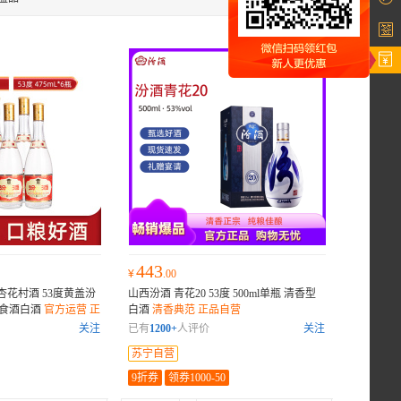
443
¥
.00
杏花村酒 53度黄盖汾
山西汾酒 青花20 53度 500ml单瓶 清香型
粮食酒白酒
官方运营 正
白酒
清香典范 正品自营
关注
已有
1200+
人评价
关注
苏宁自营
9折券
领券1000-50