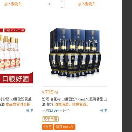
+
加入购物车
加入购物车
-
735
¥
.00
村汾酒 53度玻汾黄盖
汾酒 杏花村 53度蓝汾475mL*6瓶清香型白
口粮酒
本品发货时会拆
酒 整箱
酒体清澈，绵爽甘甜。
直接发出
关注
已有
3.1万+
人评价
关注
苏宁自营
9折券
领券1000-50