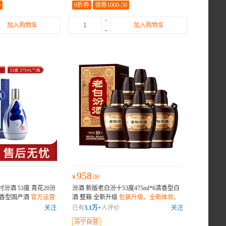
0
9折券
领券1000-50
+
加入购物车
加入购物车
-
958
¥
.00
汾酒 53度 青花20汾
汾酒 新版老白汾十53度475ml*6清香型白
装清香型国产酒
官方运营
酒 整箱 全新升级
包装升级，全新体验。
关注
已有
3.1万+
人评价
关注
苏宁自营