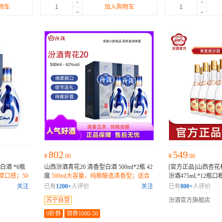
+
+
物车
加入购物车
-
-
802
549
¥
.00
¥
.00
型白酒 *6瓶
山西汾酒青花20 清香型白酒 500ml*2瓶 42
[官方正品]山西杏花
厚口感；50
度
500ml大容量，纯粮酿造清香型；适合
汾酒475mL*12瓶
场景；
婚礼婚宴，42度适饮；通风储存，品质保
箱重新打包，非原箱
关注
已有
1200+
人评价
关注
已有
800+
人评价
证；
苏宁自营
汾酒官方旗舰店
9折券
领券1000-50