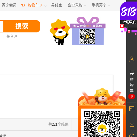
苏宁会员

购物车
0
易付宝
企业采购
手机苏宁



春
茅台酒
购
物
车
0
共
221
个结果
1
/4
益品