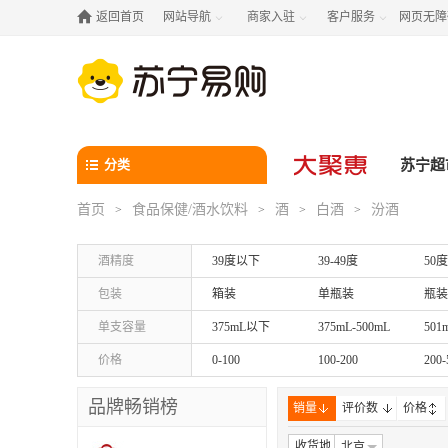

返回首页
网站导航
商家入驻
客户服务
网页无障



分类
苏宁超
首页
食品保健/酒水饮料
酒
白酒
汾酒
>
>
>
>
酒精度
39度以下
39-49度
50
包装
箱装
单瓶装
瓶装
单支容量
375mL以下
375mL-500mL
501
价格
0-100
100-200
200-
品牌畅销榜
销量
评价数
价格
收货地
北京