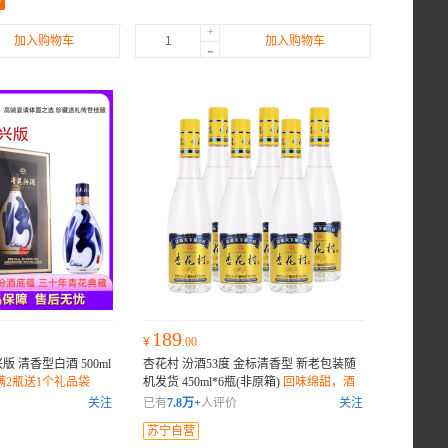
0
+
加入购物车
加入购物车
-
189
¥
.00
版 清香型白酒 500ml
杏花村 汾酒53度 金标清香型 新老包装随
满2瓶送1个礼品袋
机发货 450ml*6瓶(非原箱)
回味绵甜，酒
体清澈
关注
已有
7.8万+
人评价
关注
苏宁自营