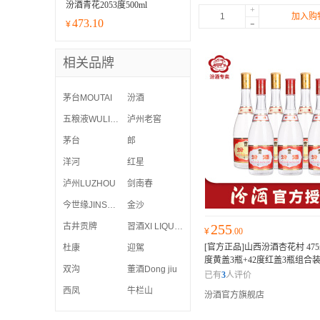
汾酒青花2053度500ml
+
加入购
-
473.10
¥
相关品牌
茅台MOUTAI
汾酒
五粮液WULIANGYE
泸州老窖
茅台
郎
洋河
红星
泸州LUZHOU
剑南春
今世缘JINSHIYUAN
金沙
古井贡牌
習酒XI LIQUOR
255
¥
.00
[官方正品]山西汾酒杏花村 475
杜康
迎駕
度黄盖3瓶+42度红盖3瓶组合
双沟
董酒Dong jiu
官方运营 正品保证
已有
3
人评价
西凤
牛栏山
汾酒官方旗舰店