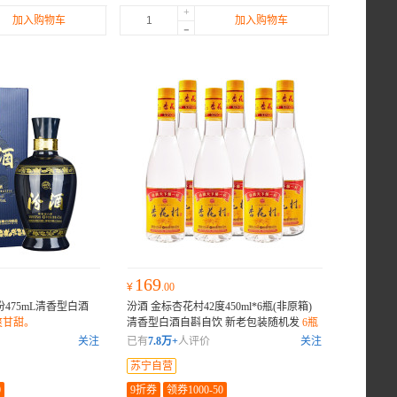
+
加入购物车
加入购物车
-
169
¥
.00
汾475mL清香型白酒
汾酒 金标杏花村42度450ml*6瓶(非原箱)
爽甘甜。
清香型白酒自斟自饮 新老包装随机发
6瓶
采用酒类纸箱发货，非原箱。
关注
已有
7.8万+
人评价
关注
苏宁自营
0
9折券
领券1000-50