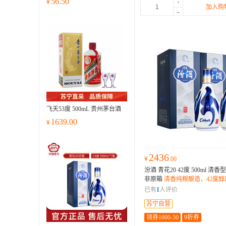
56.50
¥
+
加入购
-
飞天53度 500mL 贵州茅台酒
1639.00
¥
2436
¥
.00
汾酒 青花20 42度 500ml 清香
非原箱
清香纯粮酿造，42度醇
0ml单瓶容量，适配多种宴席
已有
1
人评价
苏宁自营
领券1000-50
9折券