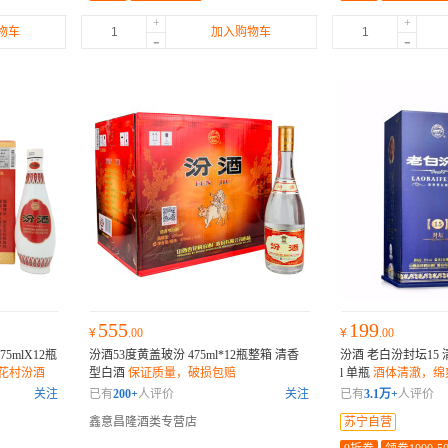
+
+
物车
加入购物车
-
-
555
199
¥
.00
¥
.00
mlX12瓶
汾酒53度黄盖玻汾 475ml*12瓶整箱 清香
汾酒 老白汾封坛15 清
花村汾酒
型白酒
保证质量，破损包赔
l 单瓶
酒体清澈，绵
关注
已有
200+
人评价
关注
已有
3.1万+
人评价
鑫意昌隆酒类专营店
苏宁自营