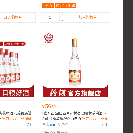
9折券
领券1000-50
+
加入购物车
加入购物车
-
56
¥
.50
杏花村酒 42度红盖玻
[官方正品]山西杏花村酒 53度黄盖汾酒47
酒
官方运营 正品保证
5mL*1瓶玻瓶粮食酒白酒
官方运营 正品保
证
关注
已有
400+
人评价
关注