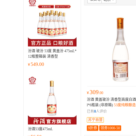
汾酒 玻汾 53度 黄盖汾 475mL*
12瓶整箱装 清香型
549.00
¥
309
¥
.00
汾酒 黄盖玻汾 清香型高度白酒 5
l*6瓶装 (非原箱)
53度纯粮酿
正，入口绵柔；豆类原料精酿
已有
0
人评价
净，回味悠长。
苏宁自营
9折券
领券1000-50
汾酒53度475mL