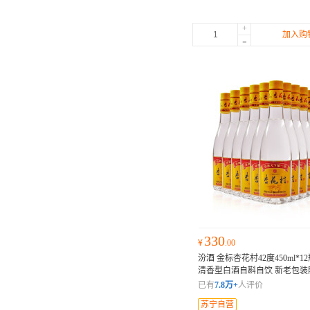
+
加入购
-
330
¥
.00
汾酒 金标杏花村42度450ml*1
清香型白酒自斟自饮 新老包
瓶酒需缠气泡柱，原箱放不下
已有
7.8万+
人评价
箱子发货。
苏宁自营