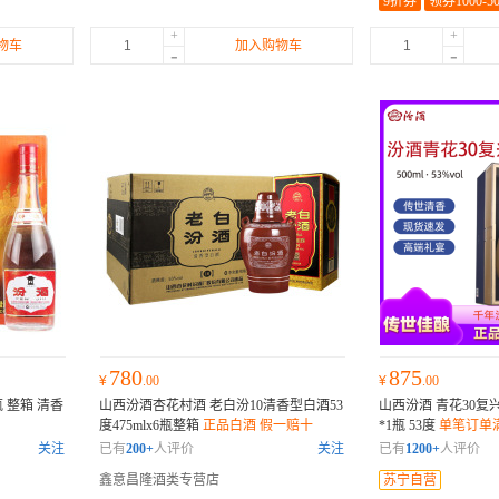
9折券
领券1000-5
+
+
物车
加入购物车
-
-
780
875
¥
.00
¥
.00
2瓶 整箱 清香
山西汾酒杏花村酒 老白汾10清香型白酒53
山西汾酒 青花30复兴
度475mlx6瓶整箱
正品白酒 假一赔十
*1瓶 53度
单笔订单
关注
已有
200+
人评价
关注
已有
1200+
人评价
鑫意昌隆酒类专营店
苏宁自营