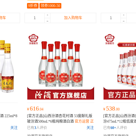
9折券
领券1000-50
+
+
物车
加入购物车
-
-
616
538
¥
.04
¥
.00
225ml*8
[官方正品]山西汾酒杏花村酒 53度献礼版
[官方正品]山西汾酒
玻汾酒500mL*6瓶纯粮酒白酒
官方运营 正
汾475mL*12瓶低度
品保证
关注
已有
3
人评价
关注
已有
60+
人评价