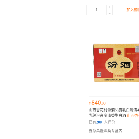
+
加入购
-
840
¥
.00
山西杏花村汾酒53度乳白汾酒475
乳玻汾高度清香型白酒
山西杏
已有
200+
人评价
鑫意昌隆酒类专营店