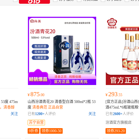
875
293
¥
.00
¥
.55
3度 475m
山西汾酒青花20 清香型白酒 500ml*2瓶 53
[官方正品]汾酒山西
造，清香醇
度
清香典范 正品自营
酒475mL*6瓶玻瓶
，酒体纯
品保证
关注
已有
1200+
人评价
关注
已有
2600+
人评价
苏宁自营
汾酒官方旗舰店
9折券
领券1000-50
领券293-20