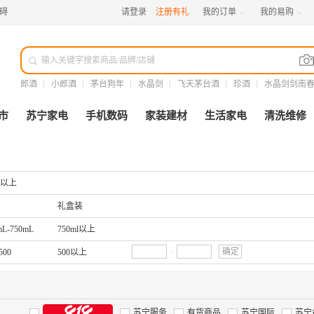
碍
请登录
注册有礼
我的订单
我的易购



郎酒
小郎酒
茅台狗年
水晶剑
飞天茅台酒
珍酒
水晶剑剑南
市
苏宁家电
手机数码
家装建材
生活家电
清洗维修
度以上
礼盒装
mL-750mL
750ml以上
-
确定
500
500以上
苏宁服务
有货商品
苏宁国际
苏宁