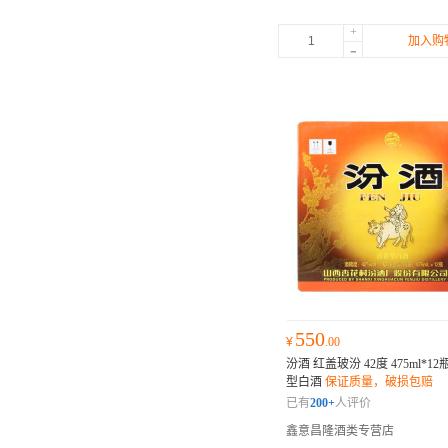
+
加入购
-
550
¥
.00
汾酒 红盖玻汾 42度 475ml*1
型白酒
保证质量，破损包赔
已有
200+
人评价
鑫意昌隆酒类专营店