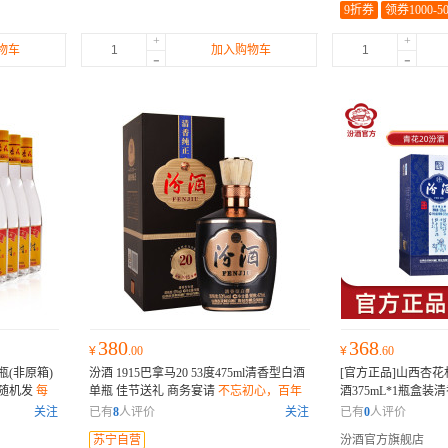
9折券
领券1000-5
+
+
物车
加入购物车
-
-
380
368
¥
.00
¥
.60
2瓶(非原箱)
汾酒 1915巴拿马20 53度475ml清香型白酒
[官方正品]山西杏花村
装随机发
每
单瓶 佳节送礼 商务宴请
不忘初心，百年
酒375mL*1瓶盒
，采用其他
传承。
正品保证
关注
已有
8
人评价
关注
已有
0
人评价
苏宁自营
汾酒官方旗舰店