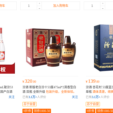
+
+
物车
加入购物车
-
-
320
139
¥
.00
¥
.00
mL玻汾53
汾酒 新版老白汾十53度475ml*2清香型白
汾酒 杏花村 53度蓝
装国产白酒
酒 双瓶 全新升级
包装升级，全新体验。
单瓶
酒体清澈，绵
关注
已有
3.1万+
人评价
关注
已有
3.1万+
人评价
苏宁自营
苏宁自营
9折券
领券1000-50
9折券
领券1000-5