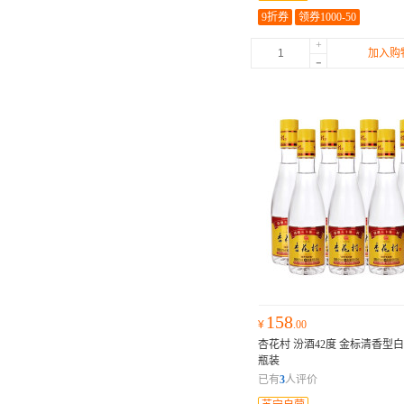
9折券
领券1000-50
+
加入购
-
158
¥
.00
杏花村 汾酒42度 金标清香型白酒 
瓶装
已有
3
人评价