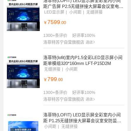
洛菲特(LOFIT) LED显示屏全彩室内小间
距广告屏 P2.5无缝拼接大屏幕会议室电子
屏整包套装 LFT-JW25
LED显示屏
小间距
无缝拼接
7599
￥
.00
1300+条评价
好评率100%
洛菲特苏宁自营旗舰店
进店
洛菲特(lofit)室内P1.5全彩LED显示屏小间
距单模组320*160mm LFT-P15D2M
无缝拼接
小间距
799
￥
.00
1300+条评价
好评率100%
洛菲特苏宁自营旗舰店
进店
洛菲特(LOFIT) LED显示屏全彩室内小间
距 P1.25无缝拼接大屏幕会议室安防监控
电子屏 LFT-JW12
小间距
无缝拼接