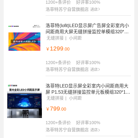
1200+条评价
好评率100%
洛菲特苏宁自营旗舰店
进店
洛菲特(lofit)LED显示屏广告屏全彩室内小
间距商用大屏无缝拼接监控单模组320*16
0mm LFT-JW12D1M
无缝拼接
小间距
1299
￥
.00
1200+条评价
好评率100%
洛菲特苏宁自营旗舰店
进店
洛菲特LED显示屏全彩室内小间距商用大
屏 P1.53无缝拼接监控单元板模组320*160
mm LFT-JW15D1M
无缝拼接
小间距
799
￥
.00
1200+条评价
好评率100%
洛菲特苏宁自营旗舰店
进店