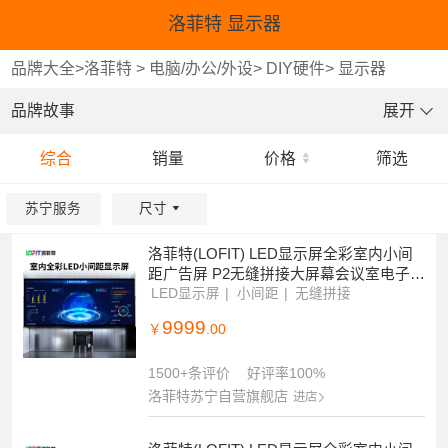
洛菲特 显示器
品牌大全
>
洛菲特
>
电脑/办公/外设
>
DIY硬件
>
显示器
品牌故事
展开
综合
销量
价格
筛选
苏宁服务
尺寸
洛菲特(LOFIT) LED显示屏全彩室内小间
重选
重选
确认
确认
距广告屏 P2无缝拼接大屏幕会议室电子屏
整包套装 LFT-JW20
LED显示屏
小间距
无缝拼接
9999
￥
.00
1500+条评价
好评率100%
洛菲特苏宁自营旗舰店
进店