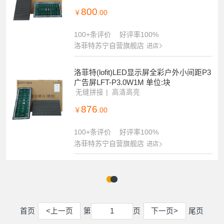
800
￥
.00
100+条评价
好评率100%
洛菲特苏宁自营旗舰店
进店
洛菲特(lofit)LED显示屏全彩户外小间距P3
广告屏LFT-P3.0W1M 单位:块
无缝拼接
高清高亮
876
￥
.00
100+条评价
好评率100%
洛菲特苏宁自营旗舰店
进店
首页
<上一页
第
页
下一页>
尾页
1