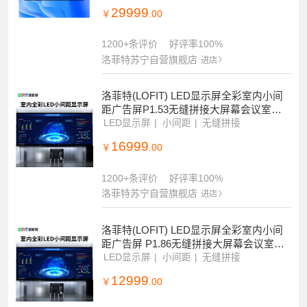
29999
￥
.00
1200+条评价
好评率100%
洛菲特苏宁自营旗舰店
进店
洛菲特(LOFIT) LED显示屏全彩室内小间
距广告屏P1.53无缝拼接大屏幕会议室电
子屏整包套装 LFT-JW15
LED显示屏
小间距
无缝拼接
16999
￥
.00
1200+条评价
好评率100%
洛菲特苏宁自营旗舰店
进店
洛菲特(LOFIT) LED显示屏全彩室内小间
距广告屏 P1.86无缝拼接大屏幕会议室电
子屏整包套装 LFT-JW18
LED显示屏
小间距
无缝拼接
12999
￥
.00