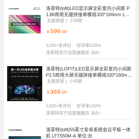
洛菲特(lofit)LED显示屏全彩室内小间距 P
1.86商用无缝拼接单模组320*160mm LFT-
JW18D1M
无缝拼接
小间距
599
￥
.00
1200+条评价
好评率100%
洛菲特苏宁自营旗舰店
进店
洛菲特(LOFIT)LED显示屏全彩室内小间距
P2.5商用大屏无缝拼接单模组320*160mm
LFT-JW25D1M
无缝拼接
小间距
369
￥
.00
1200+条评价
好评率100%
洛菲特苏宁自营旗舰店
进店
洛菲特(lofit)55英寸安卓系统会议平板一体
机 LFT550M-A 单位:台