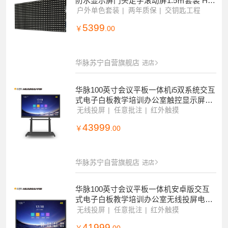
防水显示屏门头走字滚动屏1.5㎡套装 HM
-DEG10-YP
户外单色套装
两年质保
交钥匙工程
5399
￥
.00
华脉苏宁自营旗舰店
进店
华脉100英寸会议平板一体机i5双系统交互
式电子白板教学培训办公室触控显示屏无
线投屏电视机4K智慧大屏
无线投屏
任意批注
红外触摸
43999
￥
.00
华脉苏宁自营旗舰店
进店
华脉100英寸会议平板一体机安卓版交互
式电子白板教学培训办公室无线投屏电视
机4K智慧大屏HM-DA215BR
无线投屏
任意批注
红外触摸
41999