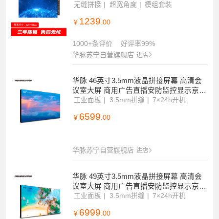
无缝拼接
超宽角度
模组套装
1239
￥
.00
1000+条评价
好评率99%
华脉苏宁自营旗舰店
进店
华脉 46英寸3.5mm液晶拼接屏幕 高清会
议室大屏 商用广告直播安防监控显示京东
方面板单台套装HM-DC46S01-1
工业面板
3.5mm拼缝
7×24h开机
6599
￥
.00
华脉苏宁自营旗舰店
进店
华脉 49英寸3.5mm液晶拼接屏幕 高清会
议室大屏 商用广告直播安防监控显示京东
方面板单台套装HM-DC49S01-2
工业面板
3.5mm拼缝
7×24h开机
6999
￥
.00