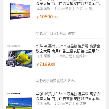
议室大屏 商用广告直播安防监控显示京东
方面板单台套装HM-DC46S03-1
工业面板
1.8mm拼缝
7×24h开机
10500
￥
.00
华脉苏宁自营旗舰店
进店
华脉 46英寸3.5mm液晶拼接屏幕 高清会
议室大屏 商用广告直播安防监控显示单台
前维护套装HM-DC46S01-1
工业面板
3.5mm拼缝
前维护
7199
￥
.00
华脉苏宁自营旗舰店
进店
华脉 49英寸3.5mm液晶拼接屏幕 高清会
议室大屏 商用广告直播安防监控显示单台
前维护套装HM-DC49S01-2
工业面板
3.5mm拼缝
前维护