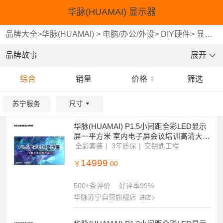
华脉(HUAMAI) 显示器
品牌大全
>
华脉(HUAMAI)
>
电脑/办公/外设
>
DIY硬件
>
显示器
品牌故事
展开
综合
销量
价格
筛选
苏宁服务
尺寸
华脉(HUAMAI) P1.5小间距全彩LED显示
重选
重选
确认
确认
屏一平方米 室内电子屏会议培训高清大屏
幕 HM-DEP1.5-N
全彩套装
3年质保
交钥匙工程
14999
￥
.00
500+条评价
好评率99%
华脉苏宁自营旗舰店
进店