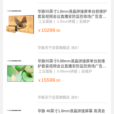
华脉55英寸1.8mm液晶拼接屏单台前维护
套装视频会议直播安防监控商场广告宣传
电子显示大屏幕HM-DC55S03-2
工业面板
1.8mm拼缝
前维护
10299
￥
.00
华脉苏宁自营旗舰店
进店
华脉55英寸0.88mm液晶拼接屏单台前维
护套装视频会议直播安防监控商场广告宣
传电子显示大屏幕HM-DC55S04-2
工业面板
0.88mm拼缝
前维护
15599
￥
.00
华脉苏宁自营旗舰店
进店
华脉 46英寸1.8mm液晶拼接屏幕 高清会