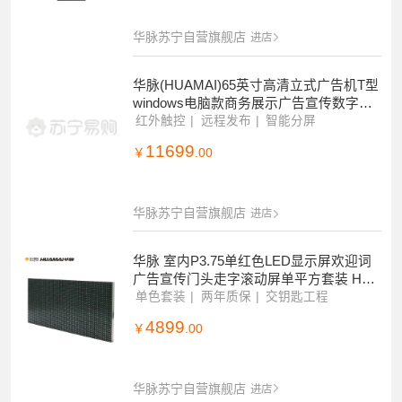
华脉苏宁自营旗舰店
进店
华脉(HUAMAI)65英寸高清立式广告机T型
windows电脑款商务展示广告宣传数字标
牌(带触摸)HM-DA65LC
红外触控
远程发布
智能分屏
11699
￥
.00
华脉苏宁自营旗舰店
进店
华脉 室内P3.75单红色LED显示屏欢迎词
广告宣传门头走字滚动屏单平方套装 HM-
DES3.0-A
单色套装
两年质保
交钥匙工程
4899
￥
.00
华脉苏宁自营旗舰店
进店