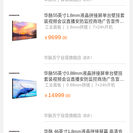
华脉55英寸1.8mm液晶拼接屏单台壁挂套
装视频会议直播安防监控商场广告宣传展
示电子显示大屏幕HM-DC55S03-2
工业面板
1.8mm拼缝
7×24h开机
9699
￥
.00
华脉苏宁自营旗舰店
进店
华脉55英寸0.88mm液晶拼接屏单台壁挂
套装视频会议直播安防监控商场广告宣传
展示电子显示大屏幕HM-DC55S04-2
工业面板
0.88mm拼缝
7×24h开机
14999
￥
.00
华脉苏宁自营旗舰店
进店
华脉 46英寸1.8mm液晶拼接屏幕 高清会