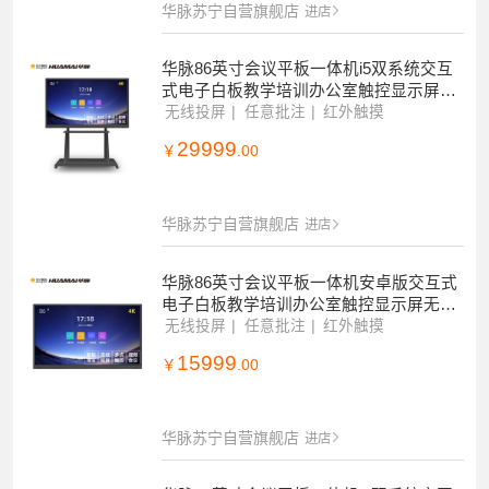
华脉苏宁自营旗舰店
进店
华脉86英寸会议平板一体机i5双系统交互
式电子白板教学培训办公室触控显示屏无
线投屏电视机4K智慧大屏
无线投屏
任意批注
红外触摸
29999
￥
.00
华脉苏宁自营旗舰店
进店
华脉86英寸会议平板一体机安卓版交互式
电子白板教学培训办公室触控显示屏无线
投屏电视机4K智慧大屏
无线投屏
任意批注
红外触摸
15999
￥
.00
华脉苏宁自营旗舰店
进店