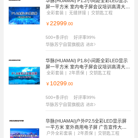
华脉(HUAMAI) P1.2小间距全彩LED显示
屏一平方米 室内电子屏会议培训高清大屏
幕 HM-DEP1.2-N
全彩套装
无缝拼接
交钥匙工程
22999
￥
.00
500+条评价
好评率99%
华脉苏宁自营旗舰店
进店
华脉(HUAMAI) P1.8小间距全彩LED显示
屏一平方米 室内电子屏会议培训高清大屏
幕 HM-DEP1.8-N
全彩套装
2年质保
交钥匙工程
10299
￥
.00
500+条评价
好评率99%
华脉苏宁自营旗舰店
进店
华脉(HUAMAI)户外P2.5全彩LED显示屏
一平方米 室外商用电子屏 广告宣传大屏
幕 HM-DEP2.5-FS
户外全彩套装
2年质保
交钥匙工程