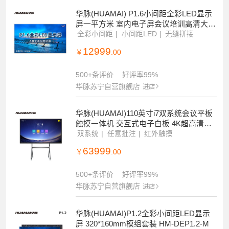
华脉(HUAMAI) P1.6小间距全彩LED显示
屏一平方米 室内电子屏会议培训高清大屏
幕 HM-DEP1.6-N
全彩小间距
小间距LED
无缝拼接
12999
￥
.00
500+条评价
好评率99%
华脉苏宁自营旗舰店
进店
华脉(HUAMAI)110英寸i7双系统会议平板
触摸一体机 交互式电子白板 4K超高清触
控大屏幕 HM-D1107
双系统
任意批注
红外触摸
63999
￥
.00
500+条评价
好评率99%
华脉苏宁自营旗舰店
进店
华脉(HUAMAI)P1.2全彩小间距LED显示
屏 320*160mm模组套装 HM-DEP1.2-M