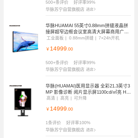
500+条评价
好评率99%
华脉苏宁自营旗舰店
进店
华脉HUAMAI 55英寸0.88mm拼缝液晶拼
接屏超窄边框会议室高清大屏幕商用广告
监控显示屏 HM-DC55H04-2
工业面板
0.88mm拼缝
7×24h开机
14999
￥
.00
500+条评价
好评率99%
华脉苏宁自营旗舰店
进店
华脉(HUAMAI)医用显示器 全彩21.3英寸3
MP 影像诊断 阅片显示屏1100cd/㎡亮 HM
-S32C0
高清
高亮
可升降
14999
￥
.00
1条评价
好评率100%
华脉苏宁自营旗舰店
进店