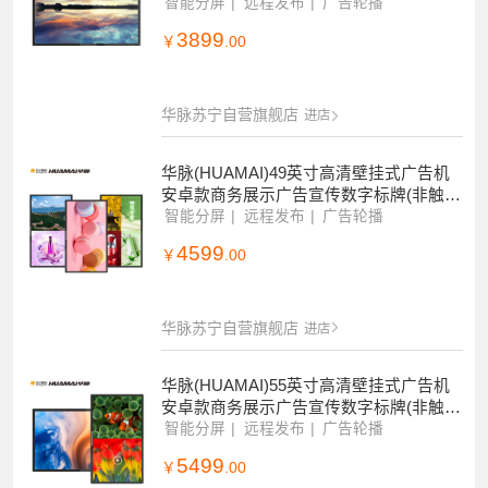
摸)HM-DG43B
智能分屏
远程发布
广告轮播
3899
￥
.00
华脉苏宁自营旗舰店
进店
华脉(HUAMAI)49英寸高清壁挂式广告机
安卓款商务展示广告宣传数字标牌(非触
摸)HM-DG49B
智能分屏
远程发布
广告轮播
4599
￥
.00
华脉苏宁自营旗舰店
进店
华脉(HUAMAI)55英寸高清壁挂式广告机
安卓款商务展示广告宣传数字标牌(非触
摸)HM-DG55B
智能分屏
远程发布
广告轮播
5499
￥
.00