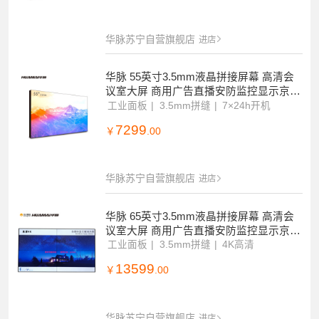
华脉苏宁自营旗舰店
进店
华脉 55英寸3.5mm液晶拼接屏幕 高清会
议室大屏 商用广告直播安防监控显示京东
方面板单台套装HM-DC55S01-1
工业面板
3.5mm拼缝
7×24h开机
7299
￥
.00
华脉苏宁自营旗舰店
进店
华脉 65英寸3.5mm液晶拼接屏幕 高清会
议室大屏 商用广告直播安防监控显示京东
方面板单台套装HM-DM65-U
工业面板
3.5mm拼缝
4K高清
13599
￥
.00
华脉苏宁自营旗舰店
进店