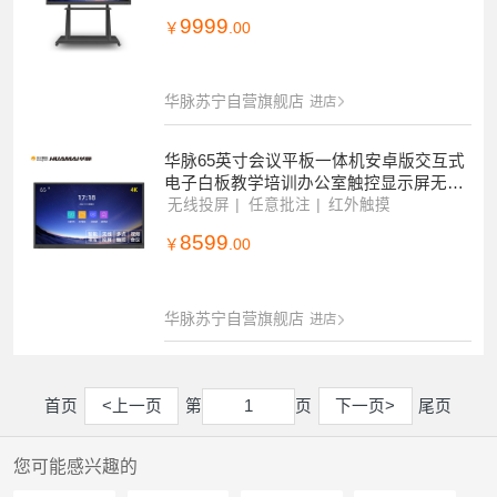
9999
￥
.00
华脉苏宁自营旗舰店
进店
华脉65英寸会议平板一体机安卓版交互式
电子白板教学培训办公室触控显示屏无线
投屏电视机4K智慧大屏HM-DA60BR
无线投屏
任意批注
红外触摸
8599
￥
.00
华脉苏宁自营旗舰店
进店
首页
<上一页
第
页
下一页>
尾页
1
1
您可能感兴趣的
2