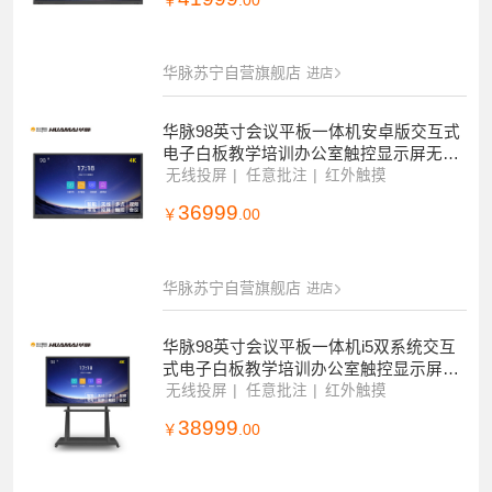
￥
.00
华脉苏宁自营旗舰店
进店
华脉98英寸会议平板一体机安卓版交互式
电子白板教学培训办公室触控显示屏无线
投屏电视机4K智慧大屏HM-DA19BR
无线投屏
任意批注
红外触摸
36999
￥
.00
华脉苏宁自营旗舰店
进店
华脉98英寸会议平板一体机i5双系统交互
式电子白板教学培训办公室触控显示屏无
线投屏电视机4K智慧大屏HM-DA19BR
无线投屏
任意批注
红外触摸
38999
￥
.00