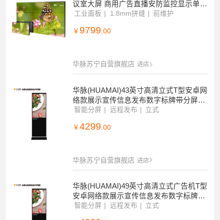
议室大屏 商用广告直播安防监控显示单台
前维护套装HM-DC46S03-1
工业面板
1.8mm拼缝
前维护
9799
￥
.00
华脉苏宁自营旗舰店
进店
华脉(HUAMAI)43英寸高清立式T型安卓网
络款展示宣传信息发布数字标牌带分屏H
M-DG43L(非触控版)
智能分屏
远程发布
立式
4299
￥
.00
华脉苏宁自营旗舰店
进店
华脉(HUAMAI)49英寸高清立式广告机T型
安卓网络款展示宣传信息发布数字标牌带
分屏HM-DG49L(非触控版)
智能分屏
远程发布
立式