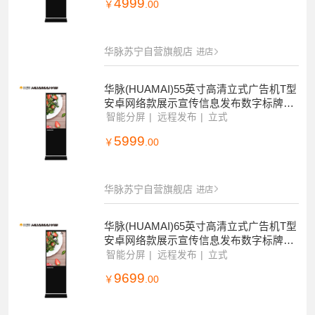
4999
￥
.00
华脉苏宁自营旗舰店
进店
华脉(HUAMAI)55英寸高清立式广告机T型
安卓网络款展示宣传信息发布数字标牌带
分屏HM-DG55L(非触控版)
智能分屏
远程发布
立式
5999
￥
.00
华脉苏宁自营旗舰店
进店
华脉(HUAMAI)65英寸高清立式广告机T型
安卓网络款展示宣传信息发布数字标牌带
分屏HM-DG65L(非触控版)
智能分屏
远程发布
立式
9699
￥
.00