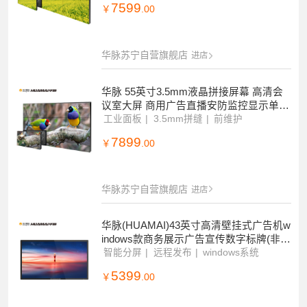
7599
￥
.00
华脉苏宁自营旗舰店
进店
华脉 55英寸3.5mm液晶拼接屏幕 高清会
议室大屏 商用广告直播安防监控显示单台
前维护套装HM-DC55S01-1
工业面板
3.5mm拼缝
前维护
7899
￥
.00
华脉苏宁自营旗舰店
进店
华脉(HUAMAI)43英寸高清壁挂式广告机w
indows款商务展示广告宣传数字标牌(非触
摸)HM-DG43B
智能分屏
远程发布
windows系统
5399
￥
.00