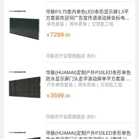
华脉P3.75室内单色LED条形显示屏1.5平
方套装欢迎词广告宣传语滚动屏会标电子
屏挂墙走字屏 HM-DES3.0-A
单色套装
两年质保
交钥匙工程
7299
￥
.00
华脉苏宁自营旗舰店
进店
华脉(HUAMAI)定制户外P10LED条形单色
防水显示屏门头走字滚动屏单平方套装 H
M-DEG10-YP
户外单色套装
两年质保
交钥匙工程
3599
￥
.00
华脉苏宁自营旗舰店
进店
华脉(HUAMAI)定制户外P10LED条形单色