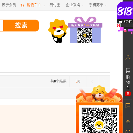
苏宁会员

购物车
0
易付宝
企业采购
手机苏宁



购
共
0
个结果
0
/0
物
车
0