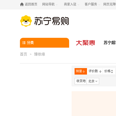

返回首页
网站导航
商家入驻
客户服务
网页无障



分类
苏宁超
首页
臻依缘
>
销量
评价数
价格
收货地
北京