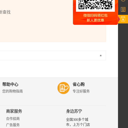
新查找
苏宁易
购臻依
缘专
区，为
帮助中心
省心购
您提供
您的购物指南
专注好服务
臻依缘
品牌商
品的评
价、图
商家服务
身边苏宁
片、报
合作招商
价等相
全国300多个城
关选购
市，上万个门店
广告服务