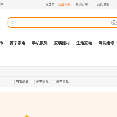
碍
请登录
注册有礼
我的订单
我的易购



市
苏宁家电
手机数码
家装建材
生活家电
清洗维修
有货商品
苏宁国际
苏宁益品