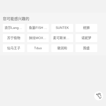
您可能感兴趣的
浪莎LangSha
鱼篓FISH BASKET
SUNTEK
统狮
苏宁极物
抹炫MOXUAN
麦可斯米娅MOXA MILLYA
诺妮梦
仙马王子
Tduo
徽润和
围盛