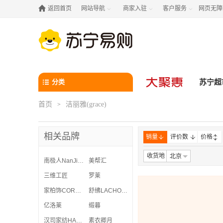

返回首页
网站导航
商家入驻
客户服务
网页无障



分类
苏宁超
首页
洁丽雅(grace)
>
相关品牌
销量
评价数
价格
收货地
北京
南极人NanJiren
美帮汇
三维工匠
罗莱
家柏饰CORATED
舒绋LACHOUFFE
亿洛莱
缎暮
汉司家纺HANSI
素衣卿月