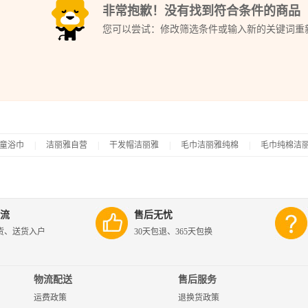
非常抱歉！没有找到符合条件的商品
您可以尝试：修改筛选条件或输入新的关键词重
童浴巾
|
洁丽雅自营
|
干发帽洁丽雅
|
毛巾洁丽雅纯棉
|
毛巾纯棉洁
流
售后无忧
货、送货入户
30天包退、365天包换
物流配送
售后服务
运费政策
退换货政策