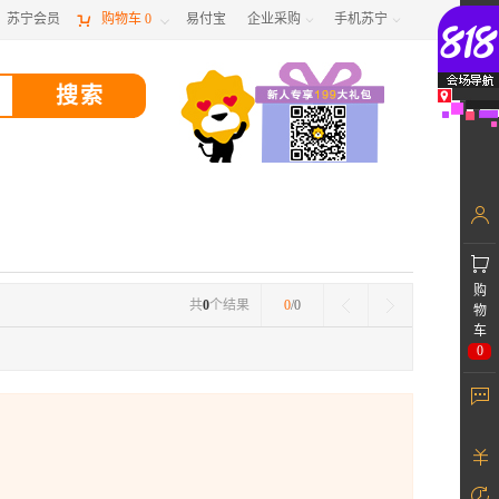
苏宁会员

购物车
0
易付宝
企业采购
手机苏宁



购
共
0
个结果
0
/0
物
车
0