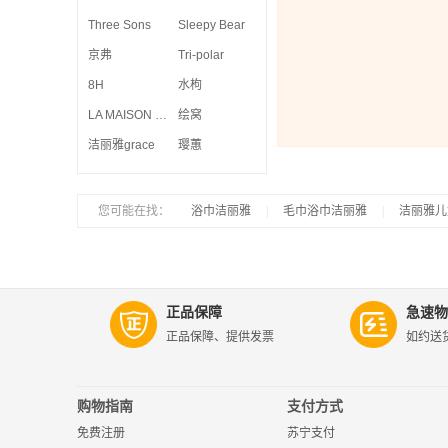
Three Sons
Sleepy Bear
京弗
Tri-polar
8H
水枸
LA MAISON DE SASHA
绘窝
洁丽雅grace
璎蕙
您可能在找：
|
浴巾洁丽雅
|
毛巾浴巾洁丽雅
|
洁丽雅儿
正品保障
急速物
正品保障、提供发票
如约送
购物指南
支付方式
免费注册
苏宁支付