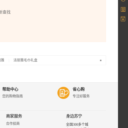
新查找
丽雅
|
洁丽雅毛巾礼盒
苏宁易购洁
丽雅(grace)专
区，为您提
供洁丽雅
帮助中心
省心购
(grace)品牌商
您的购物指南
专注好服务
品的评价、
图片、报价
等相关选购
信息，了解
商家服务
身边苏宁
和购买洁丽
合作招商
雅(grace)品牌
全国300多个城