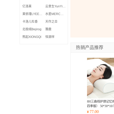
亿洛莱
云意生YunYiSheng
莱依瑾LYEEGIN
水星MERCURY
卡洛儿杜香
天作之合
北极绒Bejirog
雅鹿
熊起XIONGQI
恒源祥
热销产品推荐
8H三曲线护颈记忆
四季版） 50*30*10/7
77.00
¥