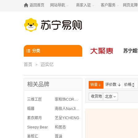

返回首页
网站导航
商家入驻
客户服务
网页无障



分类
苏宁超
首页
迈实亿
>
相关品牌
销量
评价数
价格
收货地
北京
三维工匠
家柏饰CORATED
缎暮
南极人NanJiren
素衣卿月
艺呈YICHENG
Sleepy Bear
和居态
美帮汇
晋涵