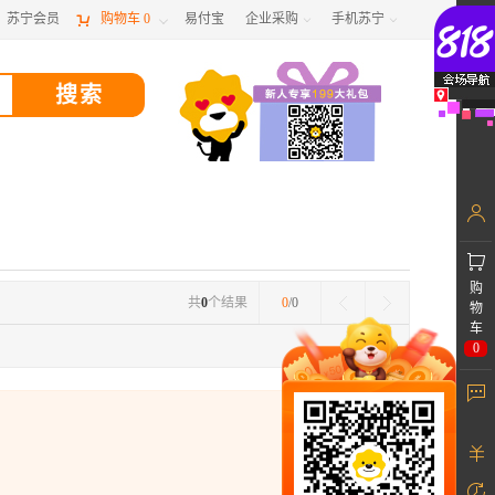
苏宁会员

购物车
0
易付宝
企业采购
手机苏宁



购
共
0
个结果
0
/0
物
车
0