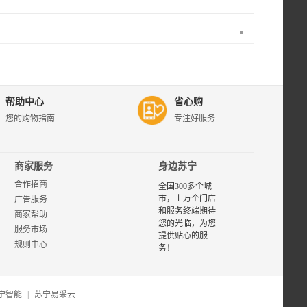
苏宁易
购迈实
亿专
区，为
帮助中心
省心购
您提供
您的购物指南
专注好服务
迈实亿
品牌商
品的评
价、图
商家服务
身边苏宁
片、报
合作招商
价等相
全国300多个城
关选购
市，上万个门店
广告服务
信息，
和服务终端期待
商家帮助
了解和
您的光临，为您
服务市场
购买迈
提供贴心的服
规则中心
实亿品
务！
牌产
品，首
选苏宁
宁智能
|
苏宁易采云
易购迈