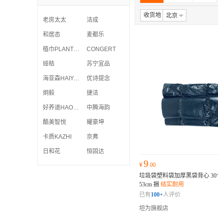
收货地
北京
老房太太
洁成
和居态
麦都乐
植巾PLANTJIN
CONGERT
娅秸
苏宁宜品
海亚森HAIYASEN
优诗提念
炯毅
捷洁
好养道HAOYANGDAO
中腾海韵
酷美智悦
耀豪坤
卡质KAZHI
京弗
日和花
恒固达
9
¥
.00
垃圾袋塑料袋加厚黑袋背心 30个/
53cm 捆
结实耐用
已有
100+
人评价
坦为旗舰店