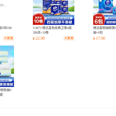
S码100
V4073 维达蓝色经典卫卷4层
维达超韧抽取面巾
200克×10卷
抽×6包
22.90
17.90
大聚惠
大聚惠
¥
¥
韧软抽3
0提