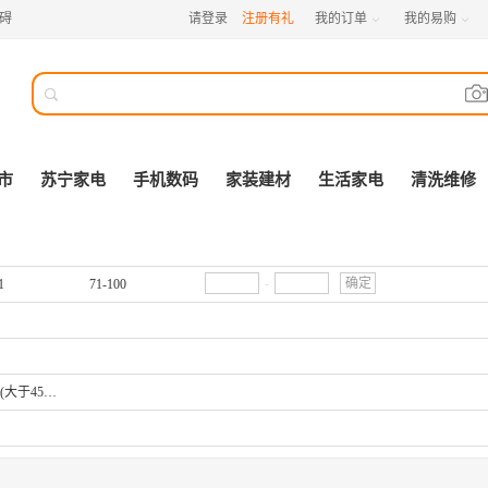
碍
请登录
注册有礼
我的订单
我的易购



市
苏宁家电
手机数码
家装建材
生活家电
清洗维修
-
确定
1
71-100
中号(大于45*55cm小于60*80cm)