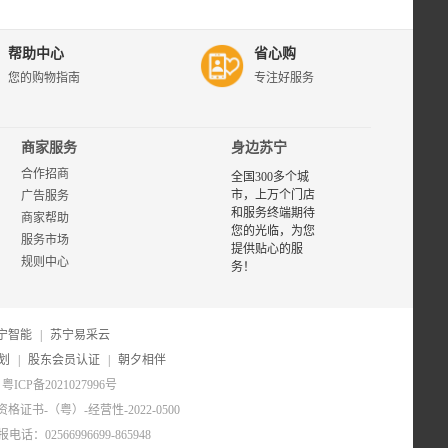
帮助中心
省心购
您的购物指南
专注好服务
商家服务
身边苏宁
合作招商
全国300多个城
市，上万个门店
广告服务
和服务终端期待
商家帮助
您的光临，为您
服务市场
提供贴心的服
规则中心
务！
宁智能
|
苏宁易采云
划
|
股东会员认证
|
朝夕相伴
粤ICP备2021027996号
证书-（粤）-经营性-2022-0500
电话：02566996699-865948