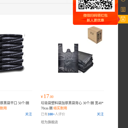
17
¥
.00
黑袋平口 50个/捆
垃圾袋塑料袋加厚黑袋背心 30个/捆 宽48*
耐用
70cm 捆
结实耐用
关注
已有
100+
人评价
关注
坦为旗舰店