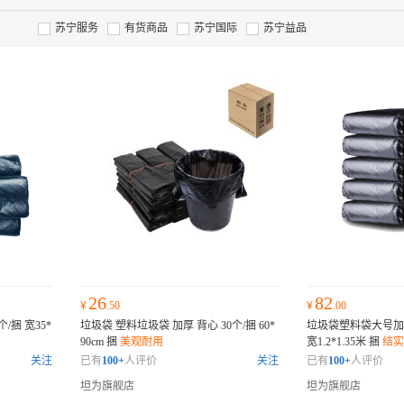
苏宁服务
有货商品
苏宁国际
苏宁益品
26
82
¥
.50
¥
.00
捆 宽35*
垃圾袋 塑料垃圾袋 加厚 背心 30个/捆 60*
垃圾袋塑料袋大号加厚
90cm 捆
美观耐用
宽1.2*1.35米 捆
结实
关注
已有
100+
人评价
关注
已有
100+
人评价
坦为旗舰店
坦为旗舰店