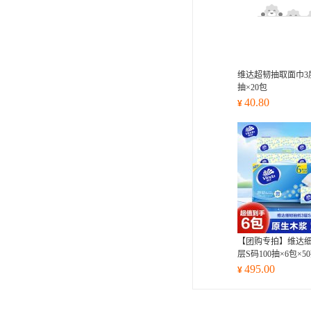
维达超韧抽取面巾3层
抽×20包
40.80
¥
【团购专拍】维达细
层S码100抽×6包×5
495.00
¥