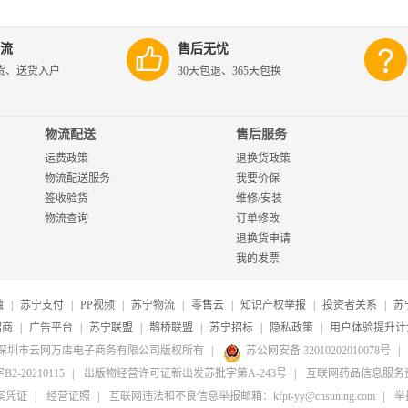
流
售后无忧
货、送货入户
30天包退、365天包换
物流配送
售后服务
运费政策
退换货政策
物流配送服务
我要价保
签收验货
维修/安装
物流查询
订单修改
退换货申请
我的发票
融
|
苏宁支付
|
PP视频
|
苏宁物流
|
零售云
|
知识产权举报
|
投资者关系
|
苏
招商
|
广告平台
|
苏宁联盟
|
鹊桥联盟
|
苏宁招标
|
隐私政策
|
用户体验提升计
20-2026深圳市云网万店电子商务有限公司版权所有
|
苏公网安备 32010202010078号
|
20210115
|
出版物经营许可证新出发苏批字第A-243号
|
互联网药品信息服务资格
案凭证
|
经营证照
|
互联网违法和不良信息举报邮箱：kfpt-yy@cnsuning.com
|
举报