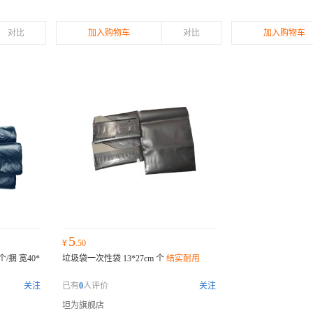
对比
加入购物车
对比
加入购物车
5
¥
.50
捆 宽40*
垃圾袋一次性袋 13*27cm 个
结实耐用
关注
已有
0
人评价
关注
坦为旗舰店