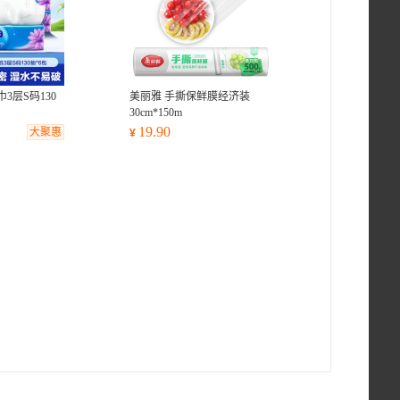
3层S码130
美丽雅 手撕保鲜膜经济装
30cm*150m
19.90
大聚惠
¥