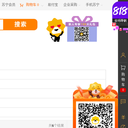
苏宁会员

购物车
0
易付宝
企业采购
手机苏宁



购
物
车
0
共
6
个结果
1
/1