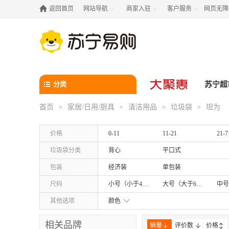

返回首页
网站导航
商家入驻
客户服务
网页无障



分类
苏宁超
首页
家居/日用/厨具
清洁用品
垃圾袋
坦为
>
>
>
>
价格
0-11
11-21
21-7
垃圾袋分类
背心
平口式
包装
经济装
单包装
尺码
小号（小于45cm*55cm）
大号（大于60cm*80cm）
其他选项
颜色
相关品牌
销量
评价数
价格