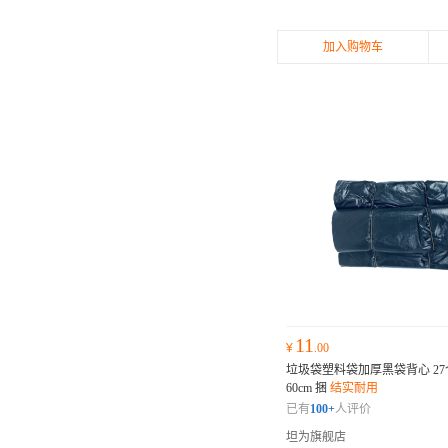
加入购物车
11
¥
.00
垃圾袋塑料袋加厚黑袋背心 27个/
60cm 捆
结实耐用
已有
100+
人评价
坦为旗舰店