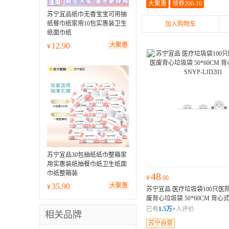
大聚惠
领券200-10
苏宁宜品纸巾无香宝宝可用抽
纸餐巾纸家用10包实惠装卫生
加入购物车
纸面巾纸
12.90
大聚惠
¥
苏宁宜品30包抽纸纸巾整箱家
用实惠装纸抽餐巾纸卫生纸面
巾纸整箱装
48
¥
.00
35.90
大聚惠
¥
苏宁宜品 医疗垃圾袋100只医
废背心垃圾袋 50*60CM 背心式 
YP-LJD201
医院诊所用医废背
已有
1.5万+
人评价
相关品牌
苏宁自营