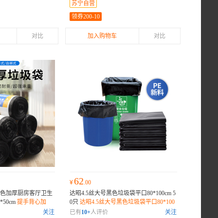
苏宁自营
领券200-10
对比
加入购物车
对比
62
¥
.00
色加厚厨房客厅卫生
达昭4.5丝大号黑色垃圾袋平口80*100cm 5
50cm
提手背心加
0只
达昭4.5丝大号黑色垃圾袋平口80*100
底部八角封底，受力
cm 50只
关注
已有
10+
人评价
关注