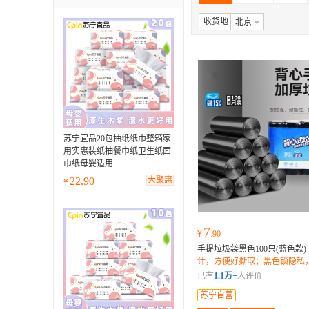
收货地
北京
苏宁宜品20包抽纸纸巾整箱家
用实惠装纸抽餐巾纸卫生纸面
巾纸母婴适用
22.90
大聚惠
¥
7
¥
.90
手提垃圾袋黑色100只(蓝色款)
计，方便好撕取；黑色锁隐私
尬；袋体厚实耐用，手提方便
已有
1.1万+
人评价
苏宁自营