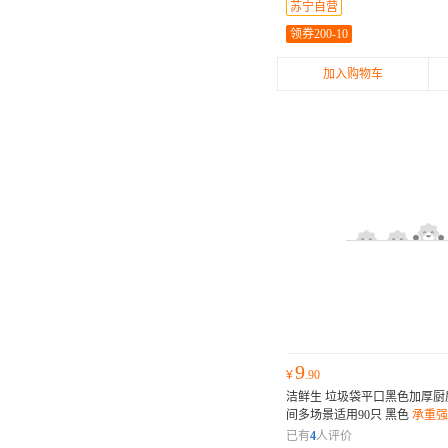
苏宁自营
领券200-10
加入购物车
9
¥
.90
洁鲜生 垃圾袋平口黑色加厚厨
间多场景适用90只 黑色
承重强
漏；加厚设计，袋体厚实耐用
已有
4
人评价