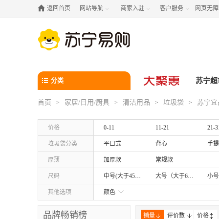

返回首页
网站导航
商家入驻
客户服务
网页无障



分类
苏宁超
首页
家居/日用/厨具
清洁用品
垃圾袋
苏宁宜
>
>
>
>
价格
0-11
11-21
21-3
垃圾袋分类
平口式
背心
手提
厚薄
加厚款
常规款
尺码
中号(大于45*55cm小于60*80cm)
大号（大于60cm*80cm）
其他选项
颜色
品牌畅销榜
销量
评价数
价格