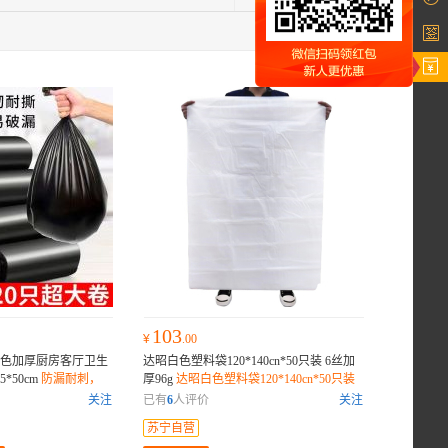
103
¥
.00
色加厚厨房客厅卫生
达昭白色塑料袋120*140cn*50只装 6丝加
*50cm
防漏耐刺，
厚96g
达昭白色塑料袋120*140cn*50只装
，耐撕不怕戳;黑色锁
6丝加厚96g
关注
已有
6
人评价
关注
苏宁自营