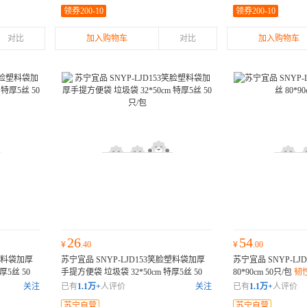
领券200-10
领券200-10
对比
加入购物车
对比
加入购物车
26
54
¥
.40
¥
.00
脸塑料袋加厚
苏宁宜品 SNYP-LJD153笑脸塑料袋加厚
苏宁宜品 SNYP-LJ
厚5丝 50
手提方便袋 垃圾袋 32*50cm 特厚5丝 50
80*90cm 50只/包
韧
只/包
加厚
关注
已有
1.1万+
人评价
关注
已有
1.1万+
人评价
苏宁自营
苏宁自营