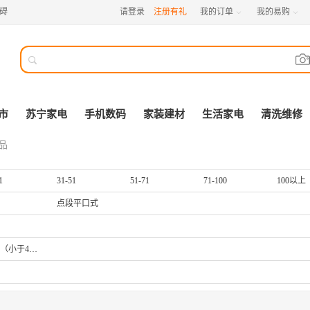
碍
请登录
注册有礼
我的订单
我的易购



市
苏宁家电
手机数码
家装建材
生活家电
清洗维修
品
1
31-51
51-71
71-100
100以上
点段平口式
小号（小于45cm*55cm）