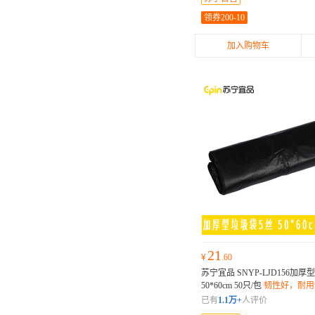
领券200-10
加入购物车
21
¥
.60
苏宁宜品 SNYP-LJD156加厚
50*60cm 50只/包
韧性好，耐用
已有
1.1万+
人评价