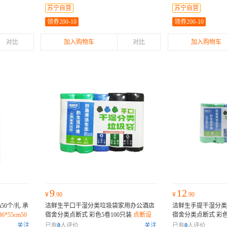
加厚点断式设计，方便好撕取
均匀
苏宁自营
苏宁自营
领券200-10
领券200-10
对比
加入购物车
对比
加入购物车
9
12
¥
.90
¥
.90
50个/扎 承
洁鲜生平口干湿分类垃圾袋家用办公酒店
洁鲜生手提干湿分类
55cm50
宿舍分类点断式 彩色5卷100只装
点断设
宿舍分类点断式 彩色
计，方便手撕，撕开平整，不易撕坏；底
设计，方便好撕取；
关注
已有
0
人评价
关注
已有
0
人评价