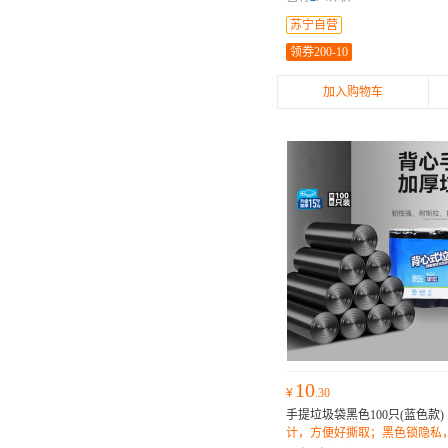
苏宁自营
领券200-10
加入购物车
10
¥
.30
手提垃圾袋黑色100只(蓝色款)
计，方便好撕取；黑色锁隐私