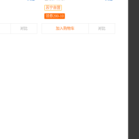
，手提方便
苏宁自营
领券200-10
对比
加入购物车
对比