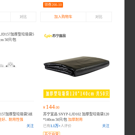
领券200-10
对比
加入购物车
对比
144
¥
.00
D157加厚型垃圾袋5丝
苏宁宜品 SNYP-LJD102 加厚型垃圾袋120
性好、耐用性强
*140cm 50只/包
加厚耐用
关注
已有
1.1万+
人评价
关注
苏宁自营