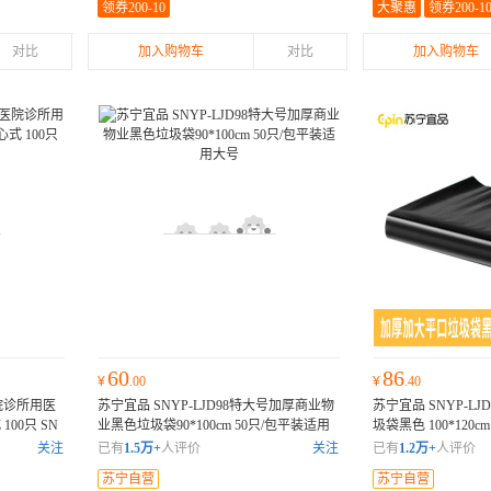
领券200-10
大聚惠
领券200-1
对比
加入购物车
对比
加入购物车
60
86
¥
.00
¥
.40
院诊所用医
苏宁宜品 SNYP-LJD98特大号加厚商业物
苏宁宜品 SNYP-L
100只 SN
业黑色垃圾袋90*100cm 50只/包平装适用
圾袋黑色 100*120c
心垃圾袋
大号
特大号加厚商业物业黑色垃圾袋
SNYP-LJD104加
关注
已有
1.5万+
人评价
关注
已有
1.2万+
人评价
00*120cm 50只装
苏宁自营
苏宁自营