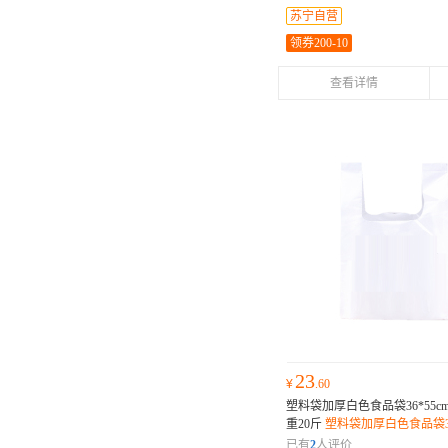
苏宁自营
领券200-10
查看详情
23
¥
.60
塑料袋加厚白色食品袋36*55cm
重20斤
塑料袋加厚白色食品袋36*
个/扎 承重20斤
已有
2
人评价