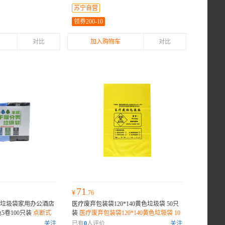
苏宁自营
领券200-10
对比
加入购物车
对比
71
¥
.76
垃圾袋家用办公酒店
医疗废弃包装袋120*140黄色垃圾袋 50只
5卷100只装
点断式
装
医疗废弃包装袋120*140黄色垃圾袋 10
黑色锁隐私，；避免
0只装
关注
已有
0
人评价
关注