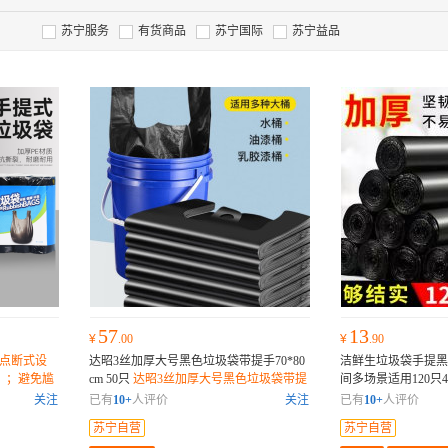
苏宁服务
有货商品
苏宁国际
苏宁益品
57
13
¥
.00
¥
.90
点断式设
达昭3丝加厚大号黑色垃圾袋带提手70*80
洁鲜生垃圾袋手提黑
，；避免尴
cm 50只
达昭3丝加厚大号黑色垃圾袋带提
间多场景适用120只45
手70*80cm 50只
坚韧耐撕;不惧拉扯
关注
已有
10+
人评价
关注
已有
10+
人评价
隐私，避免尴尬
苏宁自营
苏宁自营