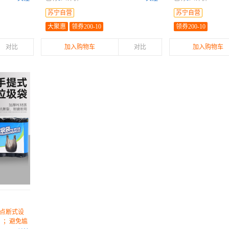
部八角封底，受力均匀
尴尬；袋体厚实耐用
苏宁自营
苏宁自营
大聚惠
领券200-10
领券200-10
对比
加入购物车
对比
加入购物车
点断式设
，；避免尴