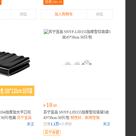
0
领券200-10
对比
加入购物车
对比
18
¥
.00
JD104加厚加大平口垃
苏宁宜品 SNYP-LJD155加厚型垃圾袋5丝
m 50只/包装
苏宁宜品
45*50cm 50只/包
韧性好、耐用性强
厚加大平口垃圾袋黑色 1
关注
已有
1.1万+
人评价
关注
苏宁自营