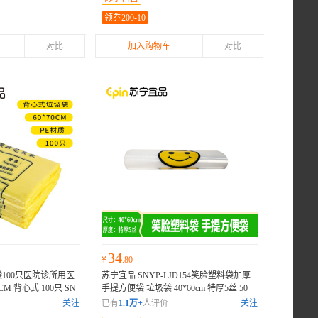
领券200-10
对比
加入购物车
对比
34
¥
.80
100只医院诊所用医
苏宁宜品 SNYP-LJD154笑脸塑料袋加厚
M 背心式 100只 SN
手提方便袋 垃圾袋 40*60cm 特厚5丝 50
用
只/包
加厚
关注
已有
1.1万+
人评价
关注