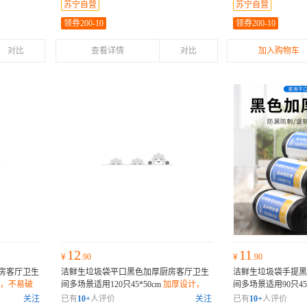
苏宁自营
苏宁自营
领券200-10
领券200-10
对比
查看详情
对比
加入购物车
12
11
¥
.90
¥
.90
房客厅卫生
洁鲜生垃圾袋平口黑色加厚厨房客厅卫生
洁鲜生垃圾袋手提黑
，不易破
间多场景适用120只45*50cm
加厚设计，
间多场景适用90只45*
袋体厚实耐用；承重强，不易破漏；平口
厚；袋体厚实耐用；
关注
已有
10+
人评价
关注
已有
10+
人评价