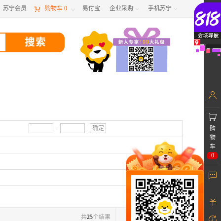
苏宁会员

购物车
0
易付宝
企业采购
手机苏宁



-
确定
购
物
车
0
共
25
个结果
1
/1