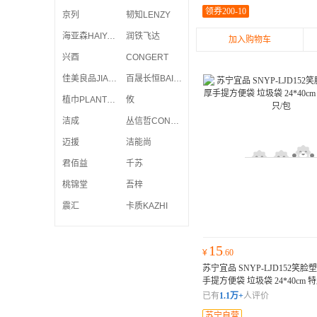
领券200-10
京列
韧知LENZY
海亚森HAIYASEN
润铁飞达
加入购物车
兴酉
CONGERT
佳美良品JIAMEI LIANGPIN
百晟长恒BAISHENG CHANGHENG
植巾PLANTJIN
攸
洁成
丛信哲CONG XIN ZHE
迈援
洁能尚
君佰益
千苏
桃锦堂
吾梓
震汇
卡质KAZHI
15
¥
.60
苏宁宜品 SNYP-LJD152笑
手提方便袋 垃圾袋 24*40cm 特
只/包
加厚
已有
1.1万+
人评价
苏宁自营