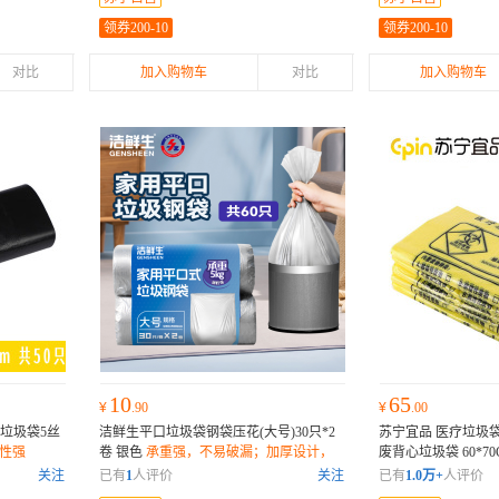
领券200-10
领券200-10
对比
加入购物车
对比
加入购物车
10
65
¥
.90
¥
.00
型垃圾袋5丝
洁鲜生平口垃圾袋钢袋压花(大号)30只*2
苏宁宜品 医疗垃圾袋
性强
卷 银色
承重强，不易破漏；加厚设计，
废背心垃圾袋 60*70C
袋体厚实耐用
YP-LJD203
加厚耐
关注
已有
1
人评价
关注
已有
1.0万+
人评价