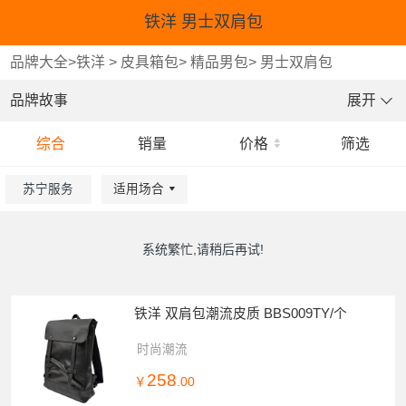
铁洋 男士双肩包
品牌大全
>
铁洋
>
皮具箱包
>
精品男包
>
男士双肩包
品牌故事
展开
综合
销量
价格
筛选
苏宁服务
适用场合
重选
重选
重选
确认
确认
确认
系统繁忙,请稍后再试!
铁洋 双肩包潮流皮质 BBS009TY/个
时尚潮流
258
￥
.00