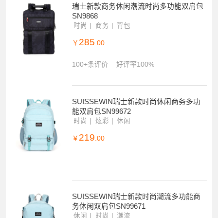
瑞士新款商务休闲潮流时尚多功能双肩包
SN9868
时尚
商务
背包
285
￥
.00
100+条评价
好评率100%
SUISSEWIN瑞士新款时尚休闲商务多功
能双肩包SN99672
时尚
炫彩
休闲
219
￥
.00