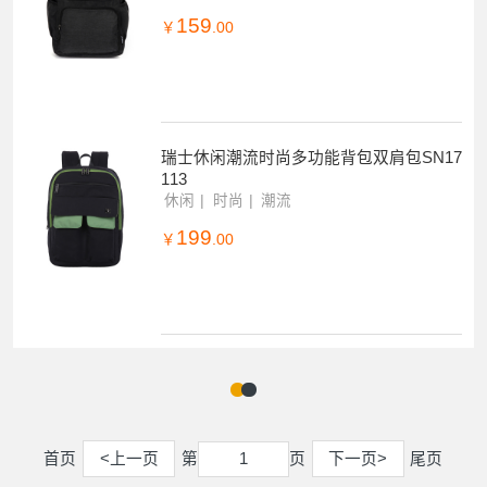
瑞士轻便时尚休闲潮流背包SNK17002
时尚
潮流
轻便
159
￥
.00
瑞士休闲潮流时尚多功能背包双肩包SN17
113
休闲
时尚
潮流
199
￥
.00