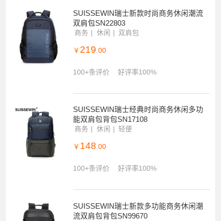
100+条评价
好评率100%
SUISSEWIN瑞士新款时尚商务休闲潮流
双肩包SN22803
商务
休闲
双肩包
219
￥
.00
100+条评价
好评率100%
SUISSEWIN瑞士经典时尚商务休闲多功
能双肩包背包SN17108
商务
休闲
轻便
148
￥
.00
100+条评价
好评率100%