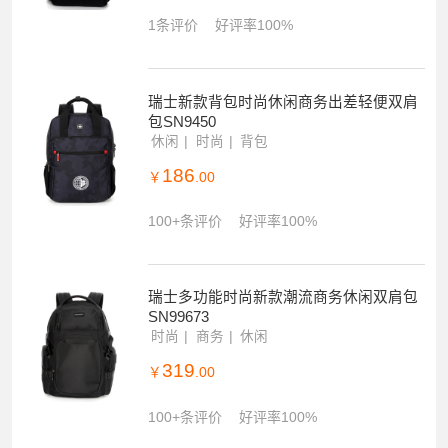
1102
水洗布
时尚
轻便
159
￥
.00
1条评价
好评率100%
瑞士新款背包时尚休闲商务出差轻便双肩
包SN9450
休闲
时尚
背包
186
￥
.00
100+条评价
好评率100%
瑞士多功能时尚新款潮流商务休闲双肩包
SN99673
时尚
商务
休闲