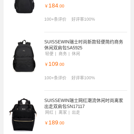
SUISSEWIN瑞士经典时尚商务休闲多功
能双肩背包SN9017
经典
耐用
时尚
184
￥
.00
100+条评价
好评率100%
SUISSEWIN瑞士时尚新款轻便简约商务
休闲双肩包SA5925
轻便
商务
休闲
109
￥
.00
100+条评价
好评率100%
SUISSEWIN瑞士网红潮流休闲时尚离家