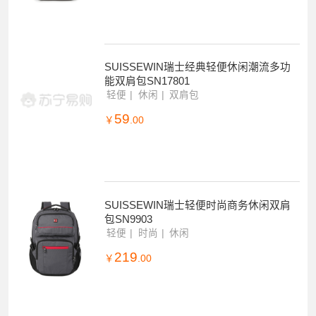
肩包SN9351
休闲
轻便
商务
128
￥
.00
SUISSEWIN瑞士经典轻便休闲潮流多功
能双肩包SN17801
轻便
休闲
双肩包
59
￥
.00
SUISSEWIN瑞士轻便时尚商务休闲双肩
包SN9903
轻便
时尚
休闲