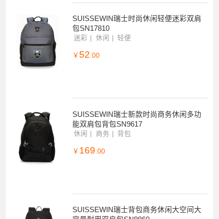
219
￥
.00
SUISSEWIN瑞士时尚休闲轻便迷彩双肩
包SN17810
迷彩
休闲
轻便
52
￥
.00
SUISSEWIN瑞士新款时尚商务休闲多功
能双肩包背包SN9617
休闲
商务
背包
169
￥
.00