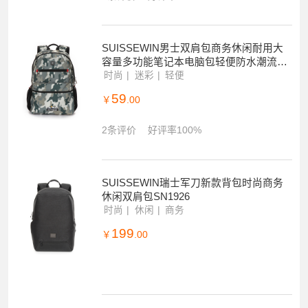
17810
轻便
时尚
迷彩
52
￥
.00
1条评价
好评率100%
SUISSEWIN男士双肩包商务休闲耐用大
容量多功能笔记本电脑包轻便防水潮流设
计SN17808
时尚
迷彩
轻便
59
￥
.00
2条评价
好评率100%
SUISSEWIN瑞士军刀新款背包时尚商务
休闲双肩包SN1926
时尚
休闲
商务
199
￥
.00