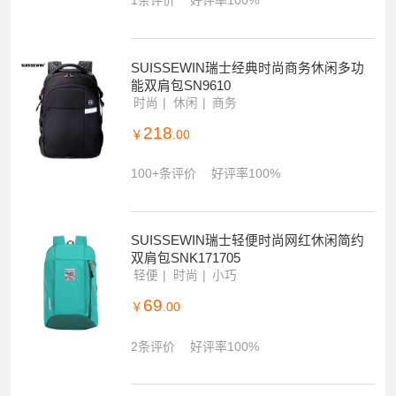
大空间
容量大
耐用
419
￥
.00
1条评价
好评率100%
SUISSEWIN瑞士经典时尚商务休闲多功
能双肩包SN9610
时尚
休闲
商务
218
￥
.00
100+条评价
好评率100%
SUISSEWIN瑞士轻便时尚网红休闲简约
双肩包SNK171705
轻便
时尚
小巧
69
￥
.00