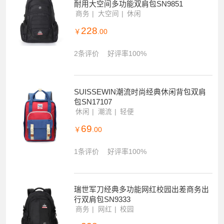
1条评价
好评率100%
SUISSEWIN瑞士军刀背包商务经典休闲
耐用大空间多功能双肩包SN9851
商务
大空间
休闲
228
￥
.00
2条评价
好评率100%
SUISSEWIN潮流时尚经典休闲背包双肩
包SN17107
休闲
潮流
轻便
69
￥
.00
1条评价
好评率100%