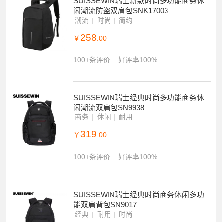
20+条评价
好评率100%
SUISSEWIN瑞士新款时尚多功能商务休
闲潮流防盗双肩包SNK17003
潮流
时尚
简约
258
￥
.00
100+条评价
好评率100%
SUISSEWIN瑞士经典时尚多功能商务休
闲潮流双肩包SN9938
商务
休闲
耐用
319
￥
.00
100+条评价
好评率100%