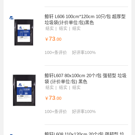
鲸轩 L606 100cm*120cm 10只/包 超厚型
垃圾袋(计价单位:包)黑色
结实
结实
结实
73
￥
.00
100+条评价
好评率100%
鲸轩L607 80x100cm 20个/包 强韧型 垃圾
袋 (计价单位:包) 黑色
结实
结实
结实
73
￥
.00
100+条评价
好评率100%
鲸轩L608 110x120cm 20个/包 强韧型 垃