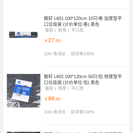
鲸轩 L601 100*120cm 10只/卷 加厚型平
口垃圾袋 (计价单位:卷) 黑色
强韧
耐用
平口型
27
￥
.50
100+条评价
好评率100%
鲸轩 L602 100*120cm 50只/包 特厚型平
口垃圾袋 (计价单位:包) 黑色
强韧
特厚
平口型
98
￥
.00
100+条评价
好评率100%