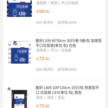
强韧型
耐用
平口垃圾袋
50
￥
.00
100+条评价
好评率100%
鲸轩L109 45*50cm 30只/卷 5卷/包 加厚型
平口垃圾袋(单位:包) 白色
加厚型
平口
垃圾袋
72
￥
.00
100+条评价
好评率100%
鲸轩 L605 100*120cm 20只/包 特厚型平
口 垃圾袋 (计价单位:包) 黑色
结实
结实
结实
72
￥
.00