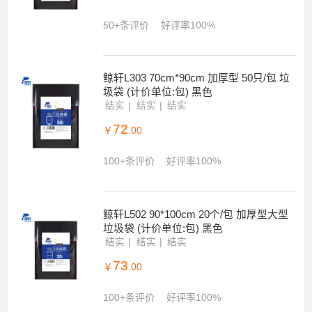
50+条评价
好评率100%
鲸轩L303 70cm*90cm 加厚型 50只/包 垃
圾袋 (计价单位:包) 黑色
结实
结实
结实
72
￥
.00
100+条评价
好评率100%
鲸轩L502 90*100cm 20个/包 加厚型大型
垃圾袋 (计价单位:包) 黑色
结实
结实
结实
73
￥
.00
100+条评价
好评率100%