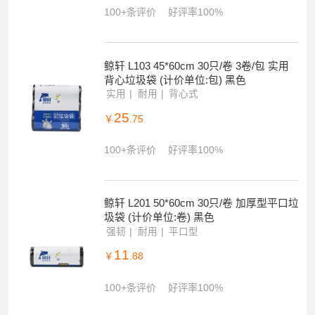
100+条评价
好评率100%
鲸轩 L103 45*60cm 30只/卷 3卷/包 实用
背心垃圾袋 (计价单位:包) 黑色
实用
耐用
背心式
25
￥
.75
100+条评价
好评率100%
鲸轩 L201 50*60cm 30只/卷 加厚型平口垃
圾袋 (计价单位:卷) 黑色
强韧
耐用
平口型
11
￥
.88
100+条评价
好评率100%