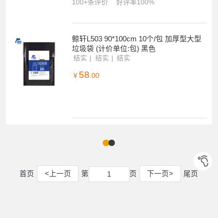
100+条评价
好评率100%
鲸轩L503 90*100cm 10个/包 加厚型大型
垃圾袋 (计价单位:包) 黑色
结实
结实
结实
58
￥
.00
首页
<上一页
第
页
下一页>
尾页
1
1
您可能感兴趣的