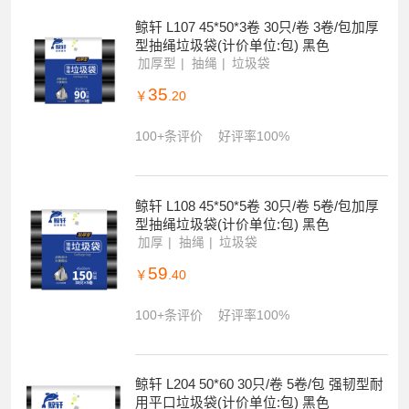
鲸轩 L107 45*50*3卷 30只/卷 3卷/包加厚
型抽绳垃圾袋(计价单位:包) 黑色
加厚型
抽绳
垃圾袋
35
￥
.20
100+条评价
好评率100%
鲸轩 L108 45*50*5卷 30只/卷 5卷/包加厚
型抽绳垃圾袋(计价单位:包) 黑色
加厚
抽绳
垃圾袋
59
￥
.40
100+条评价
好评率100%
鲸轩 L204 50*60 30只/卷 5卷/包 强韧型耐
用平口垃圾袋(计价单位:包) 黑色