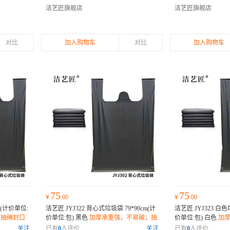
害；
质，降解无害；
洁艺匠旗舰店
洁艺匠旗舰店
对比
加入购物车
对比
加入购物车
75
75
¥
.00
¥
.00
cm(计价单位:
洁艺匠 JYJ322 背心式垃圾袋 79*90cm(计
洁艺匠 JYJ323 白色
；抽绳封口
价单位:包) 黑色
加厚承重强，不易破；抽
价单位:包) 白色
加
降解无害；
绳封口设计，密封防漏；环保材质，降解
绳封口设计，密封防
关注
已有
0
人评价
关注
已有
0
人评价