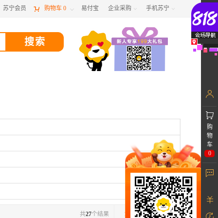
苏宁会员

购物车
0
易付宝
企业采购
手机苏宁



购
物
车
0
共
27
个结果
1
/1