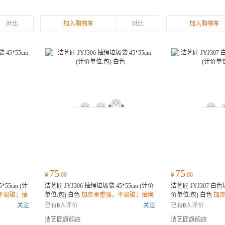
对比
加入购物车
对比
加入购物车
75
75
¥
.00
¥
.00
*55cm (计
洁艺匠 JYJ306 抽绳垃圾袋 45*55cm (计价
洁艺匠 JYJ307 白色垃
不易破；抽
单位:包) 白色
加厚承重强，不易破；抽绳
价单位:包) 白色
加
材质，降解
封口设计，密封防漏；环保材质，降解无
绳封口设计，密封防
关注
已有
0
人评价
关注
已有
0
人评价
害；
无害；
洁艺匠旗舰店
洁艺匠旗舰店