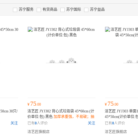
苏宁服务
有货商品
苏宁国际
苏宁益品
75
75
¥
.00
¥
.00
0cm 30只/
洁艺匠 JYJ302 背心式垃圾袋 45*60cm (计
洁艺匠 JYJ303 
价单位:包) 黑色
加厚承重强，不易破；抽
45*50cm(计价单位
绳封口设计，密封防漏；环保材质，降解
不易破；抽绳封口设
关注
已有
0
人评价
关注
已有
0
人评价
无害；
材质，降解无害；
洁艺匠旗舰店
洁艺匠旗舰店