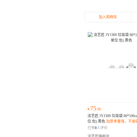
加入购物车
75
¥
.00
洁艺匠 JYJ309 垃圾袋 80*100
位:包) 黑色
加厚承重强，不易
口设计，密封防漏；环保材质
已有
0
人评价
害；
洁艺匠旗舰店