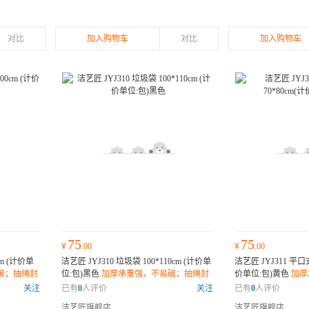
对比
加入购物车
对比
加入购物车
75
75
¥
.00
¥
.00
cm (计价单
洁艺匠 JYJ310 垃圾袋 100*110cm (计价单
洁艺匠 JYJ311 平口
破；抽绳封
位:包)黑色
加厚承重强，不易破；抽绳封
价单位:包)黄色
加厚
，降解无
口设计，密封防漏；环保材质，降解无
绳封口设计，密封防
关注
已有
0
人评价
关注
已有
0
人评价
害；
无害；
洁艺匠旗舰店
洁艺匠旗舰店