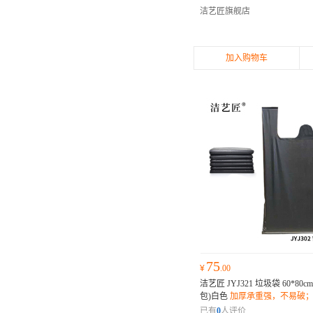
洁艺匠旗舰店
加入购物车
75
¥
.00
洁艺匠 JYJ321 垃圾袋 60*80
包)白色
加厚承重强，不易破
设计，密封防漏；环保材质，
已有
0
人评价