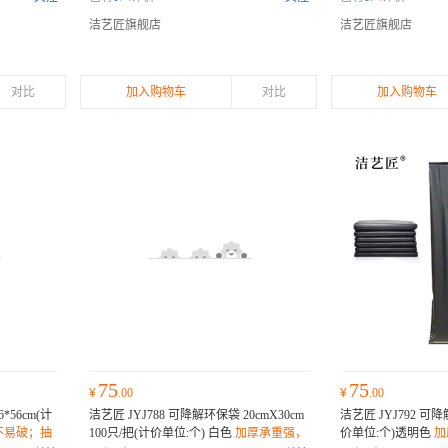
无害；
无害；
洁艺匠旗舰店
洁艺匠旗舰店
对比
加入购物车
对比
加入购物车
75
75
¥
.00
¥
.00
*56cm(计
洁艺匠 JYJ788 可降解环保袋 20cmX30cm
洁艺匠 JYJ792 可降
不易破；抽
100只/把(计价单位:个) 白色
加厚承重强，
价单位:个)透明色
加