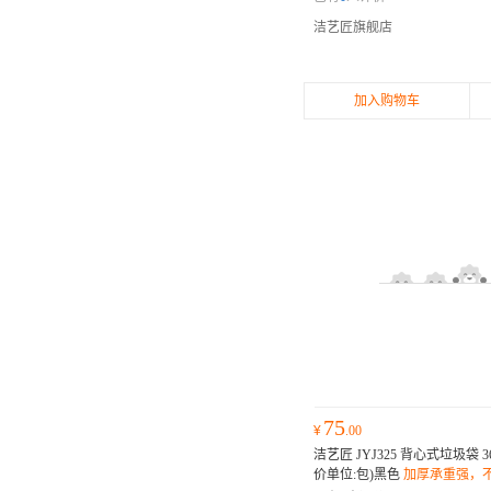
洁艺匠旗舰店
加入购物车
75
¥
.00
洁艺匠 JYJ325 背心式垃圾袋 36
价单位:包)黑色
加厚承重强，