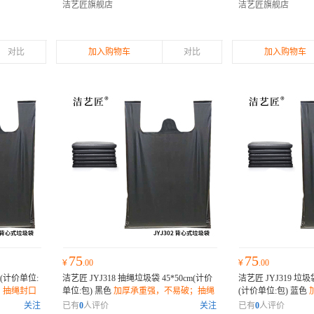
洁艺匠旗舰店
洁艺匠旗舰店
对比
加入购物车
对比
加入购物车
75
75
¥
.00
¥
.00
cm(计价单位:
洁艺匠 JYJ318 抽绳垃圾袋 45*50cm(计价
洁艺匠 JYJ319 垃圾
；抽绳封口
单位:包) 黑色
加厚承重强，不易破；抽绳
(计价单位:包) 蓝色
降解无害；
封口设计，密封防漏；环保材质，降解无
破；抽绳封口设计，
关注
已有
0
人评价
关注
已有
0
人评价