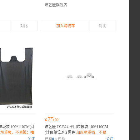
解无害；
洁艺匠旗舰店
对比
加入购物车
对比
75
¥
.00
垃圾袋 100*110CM(计
洁艺匠 JYJ324 平口垃圾袋 100*110CM
厚承重强，不易破；抽
(计价单位:包) 黑色
加厚承重强，不易
漏；环保材质，降解
破；抽绳封口设计，密封防漏；环保材
关注
已有
0
人评价
关注