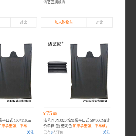
洁艺匠旗舰店
对比
加入购物车
对比
75
¥
.00
袋平口式 100*110cm
洁艺匠 JYJ320 垃圾袋平口式 50*60CM(计
加厚承重强，不易
价单位:包) 透明色
加厚承重强，不易破；
密封防漏；环保材
抽绳封口设计，密封防漏；环保材质，降
关注
已有
0
人评价
关注