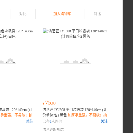
对比
加入购物车
对比
75
¥
.00
圾袋 120*140cm (计
洁艺匠 JYJ308 平口垃圾袋 120*140cm (计
厚承重强，不易破；抽
价单位:包) 黑色
加厚承重强，不易破；抽
漏；环保材质，降解
绳封口设计，密封防漏；环保材质，降解
关注
已有
0
人评价
关注
无害；
洁艺匠旗舰店