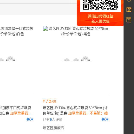
75
¥
.00
单面1S加厚平口式垃圾袋
洁艺匠 JYJ304 背心式垃圾袋 50*70cm (计
:包)白色
加厚承重强，
价单位:包) 黑色
加厚承重强，不易破；抽
计，密封防漏；环保
绳封口设计，密封防漏；环保材质，降解
关注
已有
0
人评价
关注
无害；
洁艺匠旗舰店