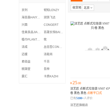
收货地
北京
京列
韧知LENZY
海亚森HAIYASEN
润铁飞达
兴酉
CONGERT
佳美良品JIAMEI LIANGPIN
百晟长恒BAISHENG CHANGHENG
植巾PLANTJIN
攸
洁成
丛信哲CONG XIN ZHE
迈援
洁能尚
君佰益
千苏
桃锦堂
吾梓
震汇
卡质KAZHI
25
¥
.00
洁艺匠 点断式垃圾袋 SN07 45*5
卷 黑色 黑色
点断平口式
已有
5100+
人评价
洁艺匠旗舰店