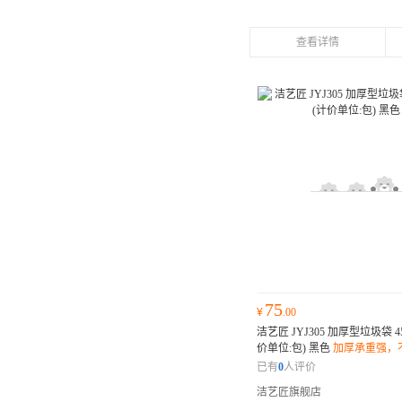
查看详情
75
¥
.00
洁艺匠 JYJ305 加厚型垃圾袋 45
价单位:包) 黑色
加厚承重强，
绳封口设计，密封防漏；环保
已有
0
人评价
无害；
洁艺匠旗舰店