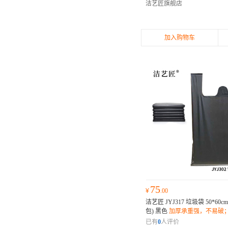
洁艺匠旗舰店
加入购物车
75
¥
.00
洁艺匠 JYJ317 垃圾袋 50*60
包) 黑色
加厚承重强，不易破
设计，密封防漏；环保材质，
已有
0
人评价