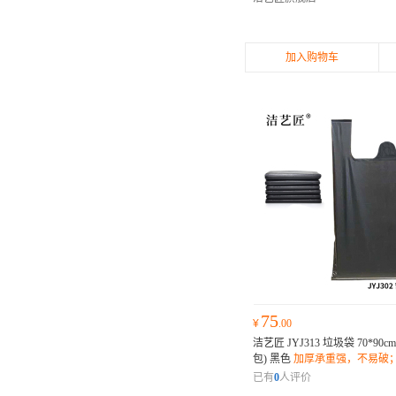
加入购物车
75
¥
.00
洁艺匠 JYJ313 垃圾袋 70*90
包) 黑色
加厚承重强，不易破
设计，密封防漏；环保材质，
已有
0
人评价