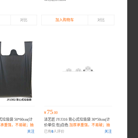
对比
加入购物车
对比
75
¥
.00
式垃圾袋 50*60cm(计
洁艺匠 JYJ316 背心式垃圾袋 30*50cm(计
厚承重强，不易破；抽
价单位:包)白色
加厚承重强，不易破；抽
漏；环保材质，降解
绳封口设计，密封防漏；环保材质，降解
关注
已有
0
人评价
关注
无害；