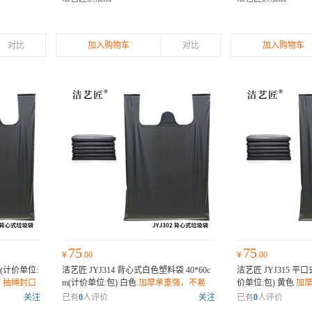
对比
加入购物车
对比
加入购物车
75
75
¥
.00
¥
.00
cm(计价单位:
洁艺匠 JYJ314 背心式白色塑料袋 40*60c
洁艺匠 JYJ315 平口
；抽绳封口
m(计价单位:包) 白色
加厚承重强，不易
价单位:包) 黄色
加
降解无害；
破；抽绳封口设计，密封防漏；环保材
绳封口设计，密封防
关注
已有
0
人评价
关注
已有
0
人评价
质，降解无害；
无害；