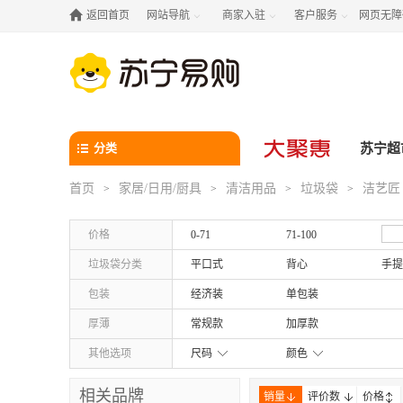

返回首页
网站导航
商家入驻
客户服务
网页无障



分类
苏宁超
首页
家居/日用/厨具
清洁用品
垃圾袋
洁艺匠
>
>
>
>
价格
0-71
71-100
垃圾袋分类
平口式
背心
手提
包装
经济装
单包装
厚薄
常规款
加厚款
其他选项
尺码
颜色
相关品牌
销量
评价数
价格