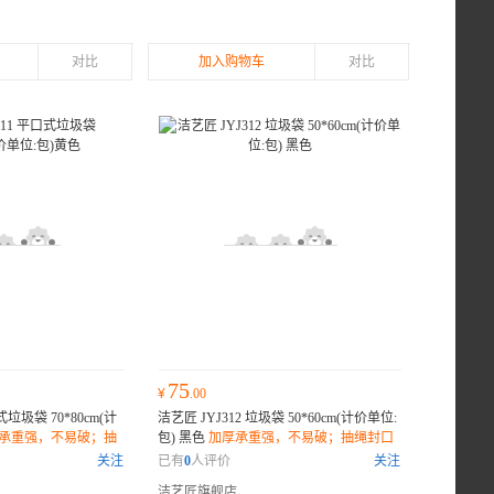
对比
加入购物车
对比
75
¥
.00
式垃圾袋 70*80cm(计
洁艺匠 JYJ312 垃圾袋 50*60cm(计价单位:
承重强，不易破；抽
包) 黑色
加厚承重强，不易破；抽绳封口
漏；环保材质，降解
设计，密封防漏；环保材质，降解无害；
关注
已有
0
人评价
关注
洁艺匠旗舰店