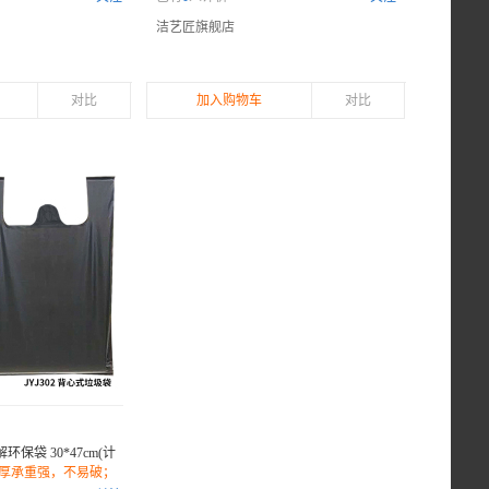
质，降解无害；
洁艺匠旗舰店
对比
加入购物车
对比
解环保袋 30*47cm(计
厚承重强，不易破；