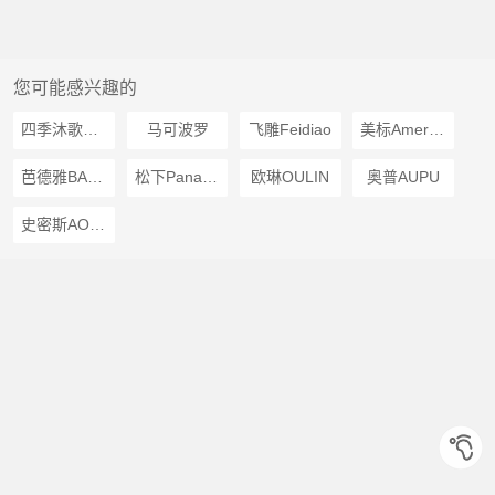
您可能感兴趣的
四季沐歌MICOE
马可波罗
飞雕Feidiao
美标American Standard
芭德雅BADEYA
松下Panasonic
欧琳OULIN
奥普AUPU
史密斯AOSMITH