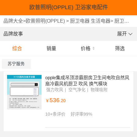
欧普照明(OPPLE) 卫浴家电配件
品牌大全
>
欧普照明(OPPLE)
>
厨卫电器 生活电器
>
厨卫大家电
品牌故事
展开
综合
销量
价格
筛选
苏宁服务
opple集成吊顶凉霸厨房卫生间电吹自然风
扇冷霸风机厨卫 吹风 换气模块
强力吹风
空气净化
物理吸附
536
￥
.20
10+条评价
好评率99%