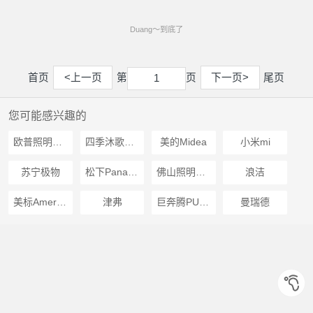
Duang～到底了
首页
<上一页
第
页
下一页>
尾页
1
1
您可能感兴趣的
欧普照明OPPLE
四季沐歌MICOE
美的Midea
小米mi
苏宁极物
松下Panasonic
佛山照明FSL
浪洁
美标American Standard
津弗
巨奔腾PULLTOK
曼瑞德