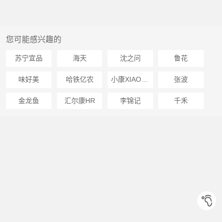
您可能感兴趣的
苏宁宜品
海天
沈之问
鲁花
味好美
哈铁亿农
小康XIAOKANG
张波
金龙鱼
汇尔康HR
李锦记
千禾