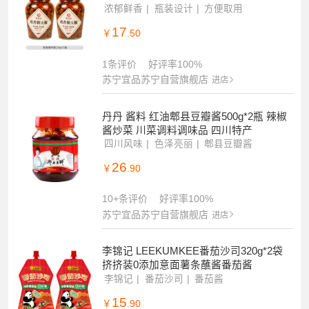
浓郁鲜香
瓶装设计
方便取用
17
￥
.50
1条评价
好评率100%
苏宁宜品苏宁自营旗舰店
进店
丹丹 酱料 红油郫县豆瓣酱500g*2瓶 辣椒
酱炒菜 川菜调料调味品 四川特产
四川风味
色泽亮丽
郫县豆瓣酱
26
￥
.90
10+条评价
好评率100%
苏宁宜品苏宁自营旗舰店
进店
李锦记 LEEKUMKEE番茄沙司320g*2袋
挤挤装0添加意面薯条蘸酱番茄酱
李锦记
番茄沙司
番茄酱
15
￥
.90