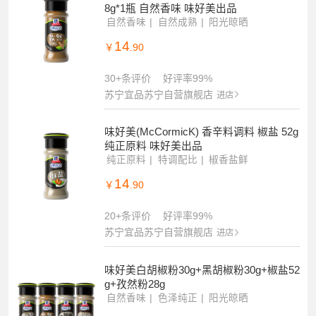
8g*1瓶 自然香味 味好美出品
自然香味
自然成熟
阳光晾晒
14
￥
.90
30+条评价
好评率99%
苏宁宜品苏宁自营旗舰店
进店
味好美(McCormicK) 香辛料调料 椒盐 52g
纯正原料 味好美出品
纯正原料
特调配比
椒香盐鲜
14
￥
.90
20+条评价
好评率99%
苏宁宜品苏宁自营旗舰店
进店
味好美白胡椒粉30g+黑胡椒粉30g+椒盐52
g+孜然粉28g
自然香味
色泽纯正
阳光晾晒