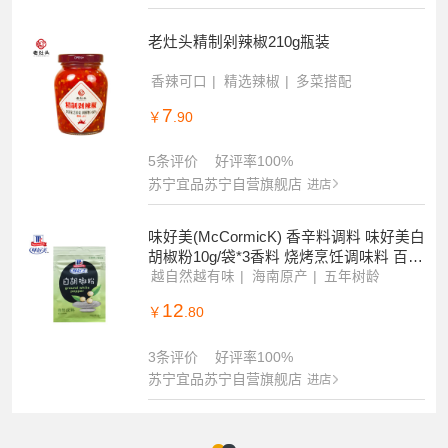
老灶头精制剁辣椒210g瓶装
香辣可口
精选辣椒
多菜搭配
7
￥
.90
5条评价
好评率100%
苏宁宜品苏宁自营旗舰店
进店
味好美(McCormicK) 香辛料调料 味好美白
胡椒粉10g/袋*3香料 烧烤烹饪调味料 百年
品牌
越自然越有味
海南原产
五年树龄
12
￥
.80
3条评价
好评率100%
苏宁宜品苏宁自营旗舰店
进店