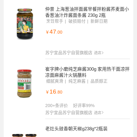
仲景 上海葱油拌面酱早餐拌粉酱荞麦面小
香葱油汁炸酱面条酱 230g 2瓶
烹饪帮手
破损赔付
新鲜日期
47
￥
.00
苏宁宜品苏宁自营旗舰店
进店
崔字牌小磨纯芝麻酱300g 家用热干面凉拌
凉面麻酱汁火锅蘸料
细腻爽滑
纯芝麻酱
品质醇正
16
￥
.80
200+条评价
好评率99%
苏宁宜品苏宁自营旗舰店
进店
老灶头豉香朝天椒g238g*2瓶装