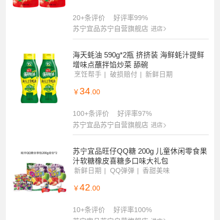
20+条评价
好评率99%
苏宁宜品苏宁自营旗舰店
进店
海天蚝油 590g*2瓶 挤挤装 海鲜蚝汁提鲜
增味点蘸拌馅炒菜 舔碗
烹饪帮手
破损赔付
新鲜日期
34
￥
.00
100+条评价
好评率97%
苏宁宜品苏宁自营旗舰店
进店
苏宁宜品旺仔QQ糖 200g 儿童休闲零食果
汁软糖橡皮喜糖多口味大礼包
新鲜日期
QQ弹弹
香甜美味
42
￥
.00
10+条评价
好评率100%