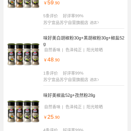
59
￥
.90
5条评价
好评率99%
苏宁宜品苏宁自营旗舰店
进店
味好美白胡椒粉30g+黑胡椒粉30g+椒盐52
g
自然香味
色泽纯正
阳光晾晒
48
￥
.90
1条评价
好评率99%
苏宁宜品苏宁自营旗舰店
进店
味好美椒盐52g+孜然粉28g
自然香味
色泽纯正
阳光晾晒
25
￥
.90
4条评价
好评率99%