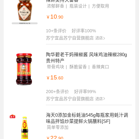
辣鲜美持久留香
浓郁鲜香
瓶装设计
方便取用
10
￥
.90
10+条评价
好评率100%
苏宁宜品苏宁自营旗舰店
进店
陶华碧老干妈辣椒酱 风味鸡油辣椒280g
贵州特产
带骨鸡块
酥脆留香
香辣爽口
15
￥
.60
200+条评价
好评率99%
苏宁宜品苏宁自营旗舰店
进店
海天0添加金标蚝油545g每瓶家用蚝汁调
味品拌馅炒菜提鲜火锅蘸料[SF]
简单零添加
22
￥
.90