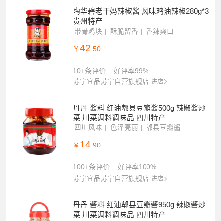
陶华碧老干妈辣椒酱 风味鸡油辣椒280g*3
贵州特产
带骨鸡块
酥脆留香
香辣爽口
42
￥
.50
10+条评价
好评率99%
苏宁宜品苏宁自营旗舰店
进店
丹丹 酱料 红油郫县豆瓣酱500g 辣椒酱炒
菜 川菜调料调味品 四川特产
四川风味
色泽亮丽
郫县豆瓣酱
14
￥
.90
100+条评价
好评率100%
苏宁宜品苏宁自营旗舰店
进店
丹丹 酱料 红油郫县豆瓣酱950g 辣椒酱炒
菜 川菜调料调味品 四川特产