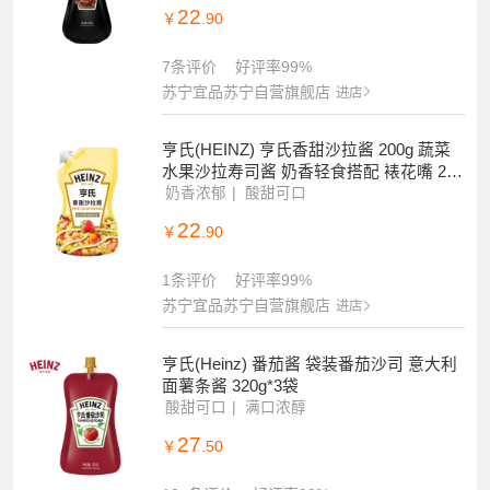
22
￥
.90
7条评价
好评率99%
苏宁宜品苏宁自营旗舰店
进店
亨氏(HEINZ) 亨氏香甜沙拉酱 200g 蔬菜
水果沙拉寿司酱 奶香轻食搭配 裱花嘴 200
g*2袋
奶香浓郁
酸甜可口
22
￥
.90
1条评价
好评率99%
苏宁宜品苏宁自营旗舰店
进店
亨氏(Heinz) 番茄酱 袋装番茄沙司 意大利
面薯条酱 320g*3袋
酸甜可口
满口浓醇
27
￥
.50