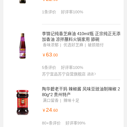
1条评价
好评率100%
李锦记纯香芝麻油 410ml/瓶 正宗纯正无添
加香油 凉拌蘸料火锅家用 舔碗
香味浓郁
优选好芝麻
破损赔付
63
￥
.00
5条评价
好评率100%
苏宁宜品苏宁自营旗舰店
进店
陶华碧老干妈 辣椒酱 风味豆豉油制辣椒 2
80g*2 贵州特产
满口留香
辣味十足
24
￥
.60
80+条评价
好评率99%