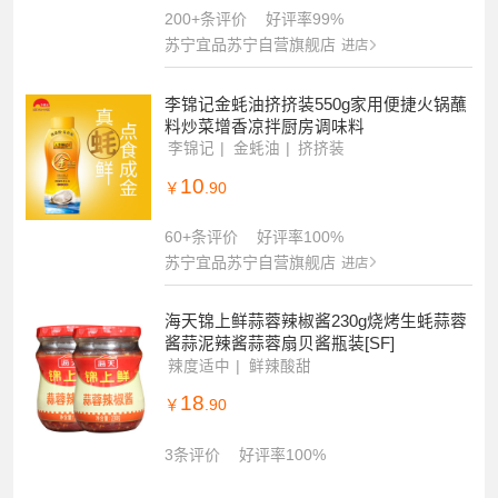
200+条评价
好评率99%
苏宁宜品苏宁自营旗舰店
进店
李锦记金蚝油挤挤装550g家用便捷火锅蘸
料炒菜增香凉拌厨房调味料
李锦记
金蚝油
挤挤装
10
￥
.90
60+条评价
好评率100%
苏宁宜品苏宁自营旗舰店
进店
海天锦上鲜蒜蓉辣椒酱230g烧烤生蚝蒜蓉
酱蒜泥辣酱蒜蓉扇贝酱瓶装[SF]
辣度适中
鲜辣酸甜
18
￥
.90
3条评价
好评率100%