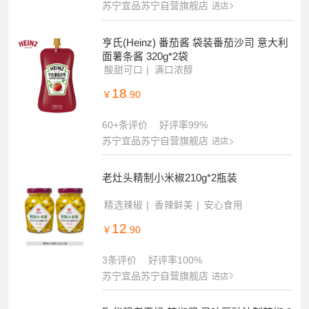
苏宁宜品苏宁自营旗舰店
进店
亨氏(Heinz) 番茄酱 袋装番茄沙司 意大利
面薯条酱 320g*2袋
酸甜可口
满口浓醇
18
￥
.90
60+条评价
好评率99%
苏宁宜品苏宁自营旗舰店
进店
老灶头精制小米椒210g*2瓶装
精选辣椒
香辣鲜美
安心食用
12
￥
.90
3条评价
好评率100%
苏宁宜品苏宁自营旗舰店
进店