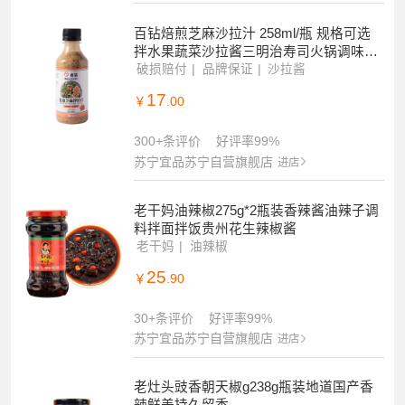
百钻焙煎芝麻沙拉汁 258ml/瓶 规格可选
拌水果蔬菜沙拉酱三明治寿司火锅调味酱
舔碗
破损赔付
品牌保证
沙拉酱
17
￥
.00
300+条评价
好评率99%
苏宁宜品苏宁自营旗舰店
进店
老干妈油辣椒275g*2瓶装香辣酱油辣子调
料拌面拌饭贵州花生辣椒酱
老干妈
油辣椒
25
￥
.90
30+条评价
好评率99%
苏宁宜品苏宁自营旗舰店
进店
老灶头豉香朝天椒g238g瓶装地道国产香