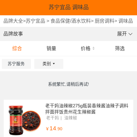
苏宁宜品 调味品
品牌大全
>
苏宁宜品
>
食品保健/酒水饮料
>
厨房调料
>
调味品
品牌故事
展开
综合
销量
价格
筛选
苏宁服务
类别
重选
重选
确认
确认
系统繁忙,请稍后再试!
老干妈油辣椒275g瓶装香辣酱油辣子调料
拌面拌饭贵州花生辣椒酱
老干妈
油辣椒
14
￥
.90