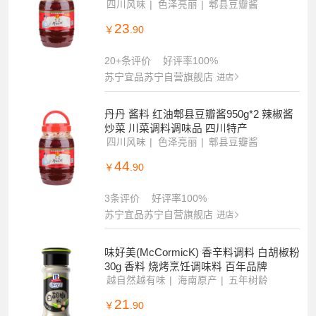
四川风味
色泽亮丽
郫县豆瓣酱
23
￥
.90
20+条评价
好评率100%
苏宁宜品苏宁自营旗舰店
进店
丹丹 酱料 红油郫县豆瓣酱950g*2 辣椒酱
炒菜 川菜调料调味品 四川特产
四川风味
色泽亮丽
郫县豆瓣酱
44
￥
.90
3条评价
好评率100%
苏宁宜品苏宁自营旗舰店
进店
味好美(McCormicK) 香辛料调料 白胡椒粉
30g 香料 烧烤烹饪调味料 百年品牌
越自然越有味
海南原产
五年树龄
21
￥
.90