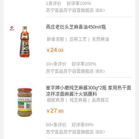
1条评价
好评率100%
苏宁宜品苏宁自营旗舰店
进店
燕庄老灶头芝麻香油450ml/瓶
鲜香浓郁
压榨工艺
天然麻油
24
￥
.00
10+条评价
好评率100%
苏宁宜品苏宁自营旗舰店
进店
崔字牌小磨纯芝麻酱300g*2瓶 家用热干面
凉拌凉面麻酱汁火锅蘸料
细腻爽滑
纯芝麻酱
品质醇正
27
￥
.80
50+条评价
好评率99%
苏宁宜品苏宁自营旗舰店
进店