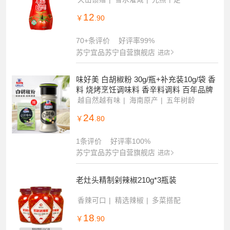
12
￥
.90
70+条评价
好评率99%
苏宁宜品苏宁自营旗舰店
进店
味好美 白胡椒粉 30g/瓶+补充装10g/袋 香
料 烧烤烹饪调味料 香辛料调料 百年品牌
越自然越有味
海南原产
五年树龄
24
￥
.80
1条评价
好评率100%
苏宁宜品苏宁自营旗舰店
进店
老灶头精制剁辣椒210g*3瓶装
香辣可口
精选辣椒
多菜搭配
18
￥
.90