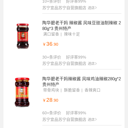
10+条评价
好评率99%
苏宁宜品苏宁自营旗舰店
进店
陶华碧老干妈 辣椒酱 风味豆豉油制辣椒 2
80g*3 贵州特产
满口留香
辣味十足
36
￥
.90
30+条评价
好评率99%
苏宁宜品苏宁自营旗舰店
进店
陶华碧老干妈辣椒酱 风味鸡油辣椒280g*2
贵州特产
带骨鸡块
酥脆留香
香辣爽口
28
￥
.90
60+条评价
好评率99%
苏宁宜品苏宁自营旗舰店
进店