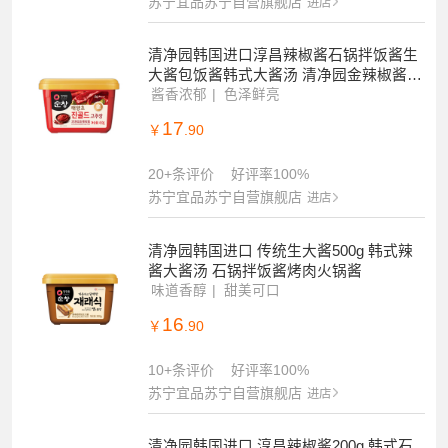
苏宁宜品苏宁自营旗舰店
进店
清净园韩国进口淳昌辣椒酱石锅拌饭酱生
大酱包饭酱韩式大酱汤 清净园金辣椒酱45
0g
酱香浓郁
色泽鲜亮
17
￥
.90
20+条评价
好评率100%
苏宁宜品苏宁自营旗舰店
进店
清净园韩国进口 传统生大酱500g 韩式辣
酱大酱汤 石锅拌饭酱烤肉火锅酱
味道香醇
甜美可口
16
￥
.90
10+条评价
好评率100%
苏宁宜品苏宁自营旗舰店
进店
清净园韩国进口 淳昌辣椒酱200g 韩式石