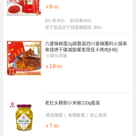
9
￥
.50
60+条评价
好评率99%
苏宁宜品苏宁自营旗舰店
进店
六婆辣椒面2g袋散装四川香辣蘸料火锅串
串烧烤干碟减脂餐家用低卡烤肉[HB]
小袋分享装
19
￥
.90
老灶头精制小米椒210g瓶装
精选辣椒
香辣鲜美
安心食用
7
￥
.90