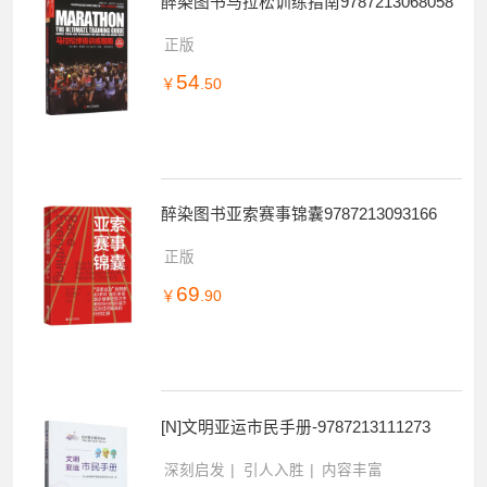
醉染图书马拉松训练指南9787213068058
正版
54
￥
.50
醉染图书亚索赛事锦囊9787213093166
正版
69
￥
.90
[N]文明亚运市民手册-9787213111273
深刻启发
引人入胜
内容丰富