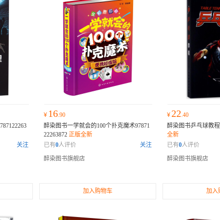
16
22
¥
.90
¥
.40
122263
醉染图书一学就会的100个扑克魔术97871
醉染图书乒乓球教程978
22263872
正版全新
全新
关注
已有
0
人评价
关注
已有
0
人评价
醉染图书旗舰店
醉染图书旗舰店
加入购物车
加入