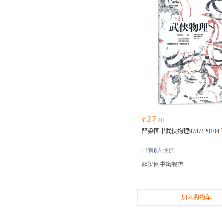
27
¥
.40
醉染图书武侠物理9787120104
已有
0
人评价
醉染图书旗舰店
加入购物车