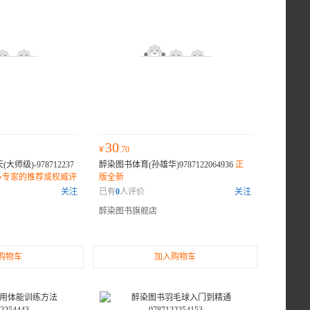
30
¥
.70
大师级)-978712237
醉染图书体育(孙雄华)9787122064936
正
多专家的推荐或权威评
版全新
读者纷纷表示它是一
关注
已有
0
人评价
关注
醉染图书旗舰店
购物车
加入购物车