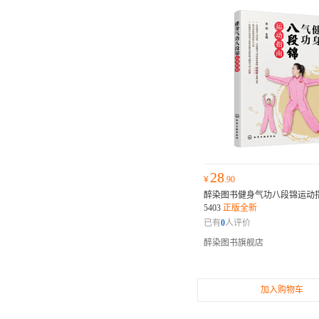
28
¥
.90
醉染图书健身气功八段锦运动指南
5403
正版全新
已有
0
人评价
醉染图书旗舰店
加入购物车