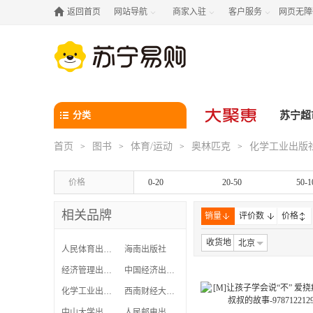

返回首页
网站导航
商家入驻
客户服务
网页无障



分类
苏宁超
首页
图书
体育/运动
奥林匹克
化学工业出版
>
>
>
>
价格
0-20
20-50
50-1
相关品牌
销量
评价数
价格
收货地
北京
人民体育出版社
海南出版社
经济管理出版社
中国经济出版社
化学工业出版社
西南财经大学出版社
中山大学出版社
人民邮电出版社