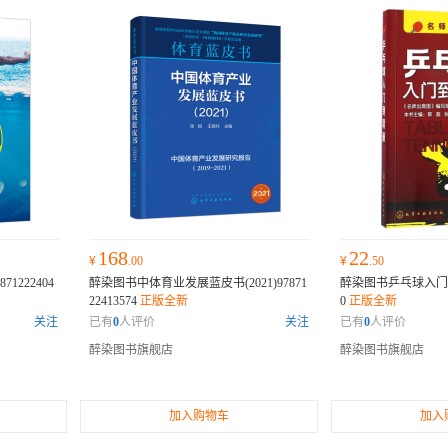
168
22
¥
.00
¥
.50
1222404
醉染图书中体育业发展蓝皮书(2021)97871
醉染图书乒乓球入门到精通
22413574
正版全新
0
正版全新
关注
已有
0
人评价
关注
已有
0
人评价
醉染图书旗舰店
醉染图书旗舰店
加入购物车
加入