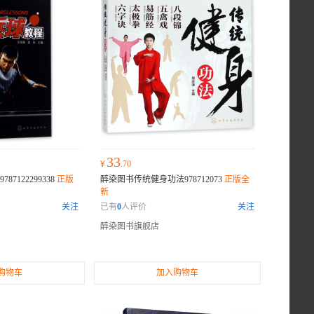
33
¥
.70
7122299338
正版
醉染图书传统健身功法978712073
正版全
新
关注
已有
0
人评价
关注
醉染图书旗舰店
购物车
加入购物车