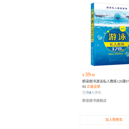
39
¥
.80
醉染图书游泳私人教练120课9787
84
正版全新
已有
0
人评价
醉染图书旗舰店
加入购物车