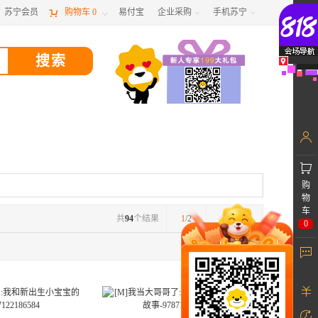
苏宁会员

购物车
0
易付宝
企业采购
手机苏宁



购
物
车
共
94
个结果
1
/2
0