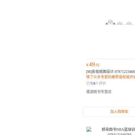
49
¥
.92
[M]彩妆纸图设计-97871223468
得了众多专家的推荐或权威评
内人士和读者纷纷表示它是一
已有
0
人评价
的佳作。
儒源图书专营店
加入购物车