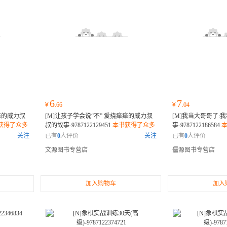
6
7
¥
.66
¥
.04
痒的威力叔
[M]让孩子学会说“不” 爱挠痒痒的威力叔
[M]我当大哥哥了:
获得了众多
叔的故事-9787122129451
本书获得了众多
事-9787122186584
业内人士和
专家的推荐或权威评价，许多业内人士和
推荐或权威评价，许
关注
已有
0
人评价
关注
已有
0
人评价
过的佳作。
读者纷纷表示它是一部不可错过的佳作。
纷表示它是一部不可
文源图书专营店
儒源图书专营店
加入购物车
加入