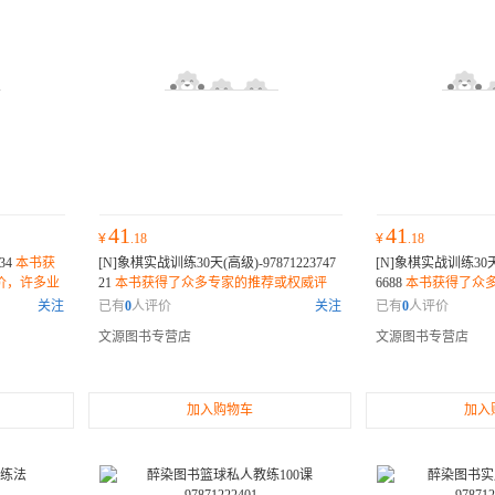
41
41
¥
.18
¥
.18
34
本书获
[N]象棋实战训练30天(高级)-97871223747
[N]象棋实战训练30天(
价，许多业
21
本书获得了众多专家的推荐或权威评
6688
本书获得了众
部不可错过
价，许多业内人士和读者纷纷表示它是一
价，许多业内人士和
关注
已有
0
人评价
关注
已有
0
人评价
部不可错过的佳作。
部不可错过的佳作。
文源图书专营店
文源图书专营店
加入购物车
加入