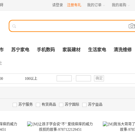
碍
请登录
注册有礼
我的订单
我的易购



市
苏宁家电
手机数码
家装建材
生活家电
清洗维修
社
-
确定
00
100以上
苏宁服务
有货商品
苏宁国际
苏宁益品