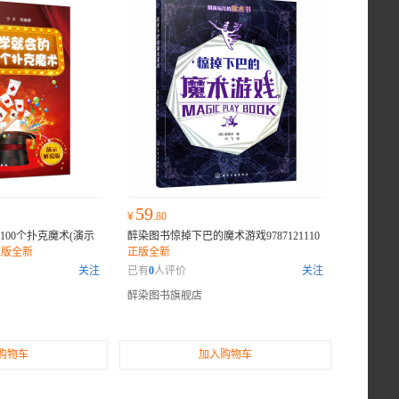
59
¥
.80
00个扑克魔术(演示
醉染图书惊掉下巴的魔术游戏9787121110
正版全新
正版全新
关注
已有
0
人评价
关注
醉染图书旗舰店
购物车
加入购物车