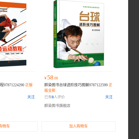
58
¥
.00
871224290
正版
醉染图书台球进阶技巧图解9787122599
正
版全新
关注
已有
0
人评价
关注
醉染图书旗舰店
购物车
加入购物车