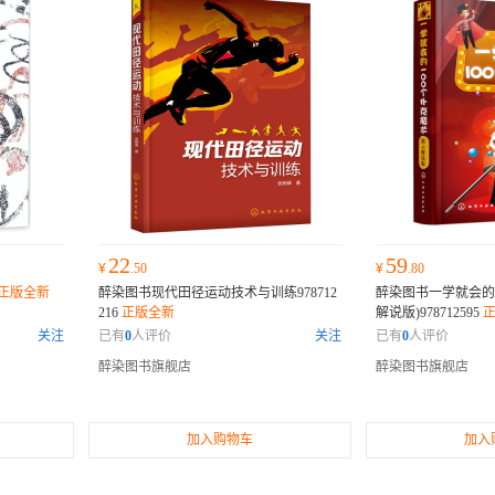
22
59
¥
.50
¥
.80
正版全新
醉染图书现代田径运动技术与训练978712
醉染图书一学就会的1
216
正版全新
解说版)978712595
关注
已有
0
人评价
关注
已有
0
人评价
醉染图书旗舰店
醉染图书旗舰店
加入购物车
加入