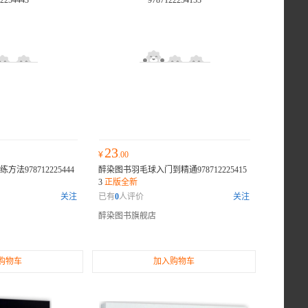
23
¥
.00
978712225444
醉染图书羽毛球入门到精通978712225415
3
正版全新
关注
已有
0
人评价
关注
醉染图书旗舰店
购物车
加入购物车