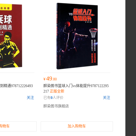
49
¥
.80
978712226493
醉染图书篮球入门vs体能提升9787122295
217
正版全新
关注
已有
0
人评价
关注
醉染图书旗舰店
购物车
加入购物车