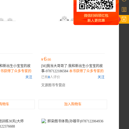
6
¥
.66
我和新出生小宝宝的故
[M]我当大哥哥了:我和新出生小宝宝的故
本书获得了众多专家的
事-9787122186584
本书获得了众多专家的
多业内人士和读者纷
推荐或权威评价，许多业内人士和读者纷
关注
已有
0
人评价
关注
错过的佳作。
纷表示它是一部不可错过的佳作。
文源图书专营店
购物车
加入购物车