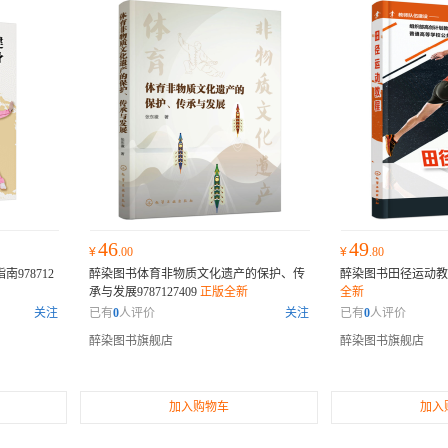
46
49
¥
.00
¥
.80
978712
醉染图书体育非物质文化遗产的保护、传
醉染图书田径运动教程97
承与发展9787127409
正版全新
全新
关注
已有
0
人评价
关注
已有
0
人评价
醉染图书旗舰店
醉染图书旗舰店
加入购物车
加入