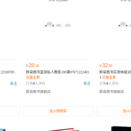
20
32
¥
.30
¥
.80
169785
醉染图书篮球私人教练100课97871222401
醉染图书实用体能训练方法
正版全新
3
正版全新
关注
已有
0
人评价
关注
已有
0
人评价
醉染图书旗舰店
醉染图书旗舰店
加入购物车
加入