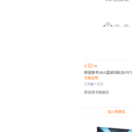
32
¥
.90
醉染图书NBA篮球训练法9787122
正版全新
已有
0
人评价
醉染图书旗舰店
加入购物车