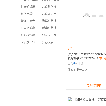
世界知识出版社
北京科学技术出版社
科学出版社
北京联合出版公司
浙江工商大学出版社
海洋出版社
中国文联出版社
新华出版社
广东科技出版社
北京大学医学出版社
哈尔滨工业大学出版社
江苏大学出版社
7
¥
.04
[M]让孩子学会说“不” 爱挠痒
叔的故事-9787122129451
本书
专家的推荐或权威评价，许多
已有
0
人评价
读者纷纷表示它是一部不可错
儒源图书专营店
加入购物车