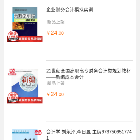
企业财务会计模拟实训
新品上架
24
￥
.00
21世纪全国高职高专财务会计类规划教材
——新编成本会计
新品上架
24
￥
.00
会计学.刘永泽,李日昱 主编978750951774
1