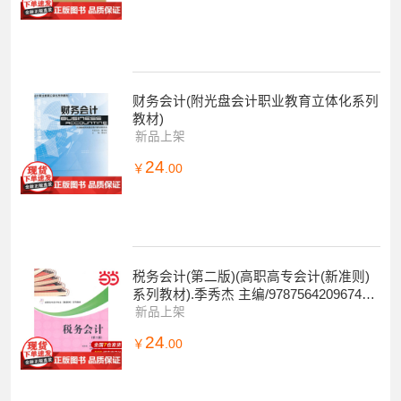
财务会计(附光盘会计职业教育立体化系列
教材)
新品上架
24
￥
.00
税务会计(第二版)(高职高专会计(新准则)
系列教材).季秀杰 主编/9787564209674上
海财经大学出版社
新品上架
24
￥
.00