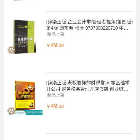
[醉染正版]企业会计学:管理者视角(第四版)
第4版 刘东明 张雁 9787300220710 中国
人民大学出版社
新品上架
49
￥
.00
[醉染正版]老板要懂的财税常识 零基础学
开公司 财务税务管理开店书籍 创业财务
税法基础指导 企业经营管理 公司财务会
新品上架
计税
49
￥
.00