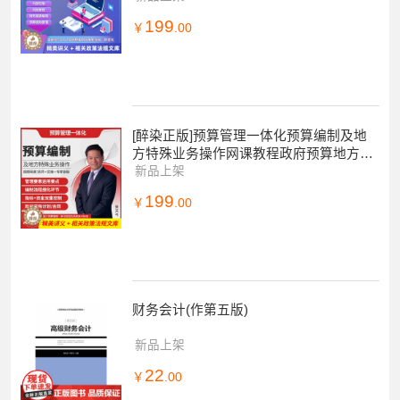
政解读
199
￥
.00
[醉染正版]预算管理一体化预算编制及地
方特殊业务操作网课教程政府预算地方预
算全解
新品上架
199
￥
.00
财务会计(作第五版)
新品上架
22
￥
.00