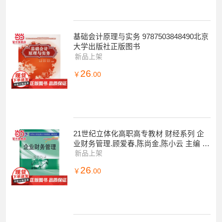
基础会计原理与实务 9787503848490北京
大学出版社正版图书
新品上架
26
￥
.00
21世纪立体化高职高专教材 财经系列 企
业财务管理.顾爱春,陈尚金,陈小云 主编 /9
787305089879南京大学出
新品上架
26
￥
.00