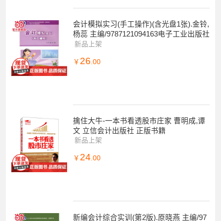
会计模拟实习(手工操作)(含光盘1张).金铃,
杨蕊 主编/9787121094163电子工业出版社
新品上架
26
￥
.00
擒住大牛-一本书看透股市庄家 曹明成,谭
文 立信会计出版社 正版书籍
新品上架
24
￥
.00
新编会计综合实训(第2版).原晓燕 主编/97