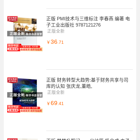
正版 PMI技术与三维标注 李春燕 编著 电
子工业出版社 9787121276
正版全新
36
￥
.71
正版 财务转型大趋势:基于财务共享与司
库的认知 张庆龙,董皓,
正版全新
69
￥
.41