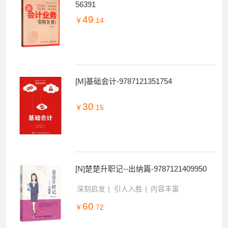
56391
49
￥
.14
[M]基础会计-9787121351754
30
￥
.15
[N]楚楚升职记--出纳篇-9787121409950
深刻启发
引人入胜
内容丰富
60
￥
.72