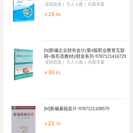
333521
深刻启发
引人入胜
内容丰富
15
￥
.58
[N]新编企业财务会计(第4版职业教育互联
网+新形态教材)/财会系列-9787121416729
深刻启发
引人入胜
内容丰富
30
￥
.81
[M]新编基础会计-9787121108570
21
￥
.70