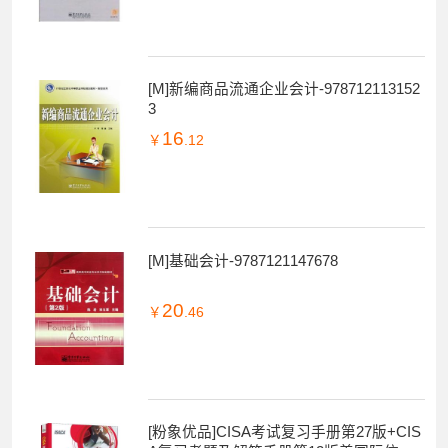
[M]新编商品流通企业会计-978712113152
3
16
￥
.12
[M]基础会计-9787121147678
20
￥
.46
[粉象优品]CISA考试复习手册第27版+CIS