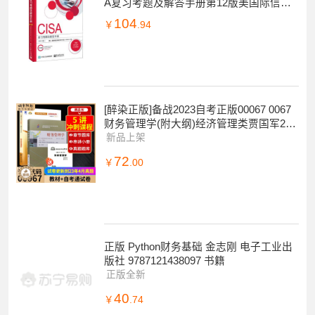
A复习考题及解答手册第12版美国际信息
系统审计协会ISACA注册信息系
104
￥
.94
[醉染正版]备战2023自考正版00067 0067
财务管理学(附大纲)经济管理类贾国军201
4年版+自考通试卷附考点串
新品上架
72
￥
.00
正版 Python财务基础 金志刚 电子工业出
版社 9787121438097 书籍
正版全新
40
￥
.74