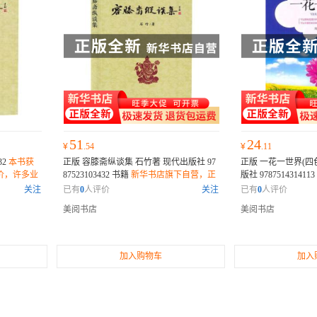
51
24
¥
.54
¥
.11
32
本书获
正版 容膝斋纵谈集 石竹著 现代出版社 97
正版 一花一世界(四
价，许多业
87523103432 书籍
新华书店旗下自营，正
版社 978751431411
部不可错过
版全新
营，正版全新
关注
已有
0
人评价
关注
已有
0
人评价
美阅书店
美阅书店
加入购物车
加入