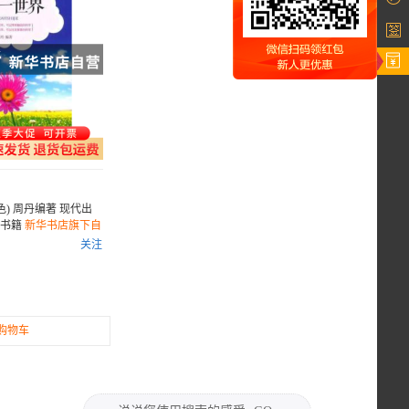
色) 周丹编著 现代出
3 书籍
新华书店旗下自
关注
购物车