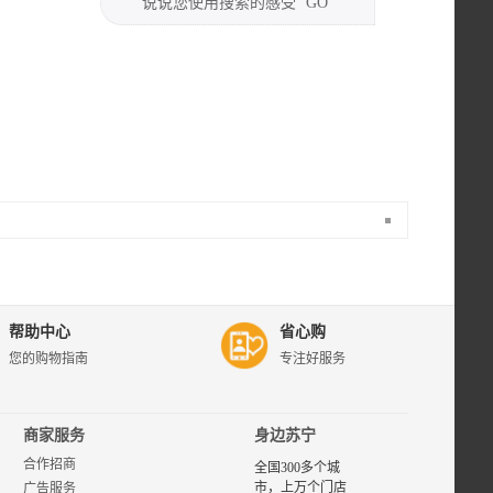
说说您使用搜索的感受
GO
苏宁易购现
代出版社专
区，为您提
供现代出版
帮助中心
省心购
社品牌商品
您的购物指南
专注好服务
的评价、图
片、报价等
相关选购信
息，了解和
商家服务
身边苏宁
购买现代出
合作招商
版社品牌产
全国300多个城
品，首选苏
市，上万个门店
广告服务