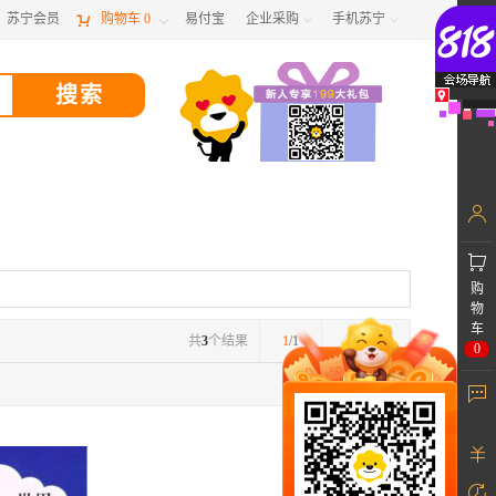
苏宁会员

购物车
0
易付宝
企业采购
手机苏宁



购
物
车
共
3
个结果
1
/1
0