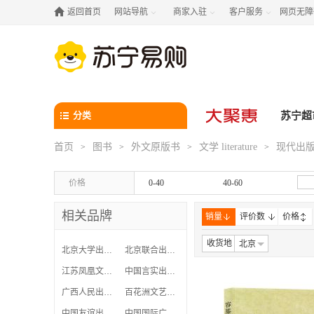

返回首页
网站导航
商家入驻
客户服务
网页无障



分类
苏宁超
首页
图书
外文原版书
文学 literature
现代出
>
>
>
>
价格
0-40
40-60
相关品牌
销量
评价数
价格
收货地
北京
北京大学出版社
北京联合出版公司
江苏凤凰文艺出版社
中国言实出版社
广西人民出版社有限公司
百花洲文艺出版社
中国友谊出版公司
中国国际广播出版社