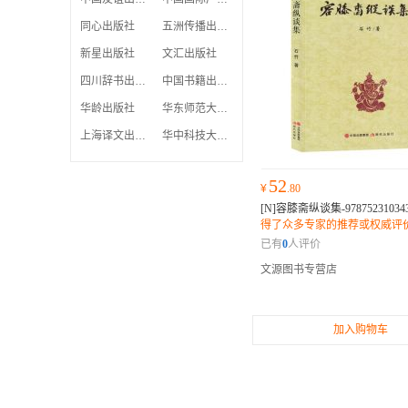
同心出版社
五洲传播出版社
新星出版社
文汇出版社
四川辞书出版社
中国书籍出版社
华龄出版社
华东师范大学出版社
上海译文出版社
华中科技大学出版社
52
¥
.80
[N]容膝斋纵谈集-97875231034
得了众多专家的推荐或权威评
内人士和读者纷纷表示它是一
已有
0
人评价
的佳作。
文源图书专营店
加入购物车