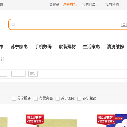
碍
请登录
注册有礼
我的订单
我的易购



市
苏宁家电
手机数码
家装建材
生活家电
清洗维修
版社
-
确定
苏宁服务
有货商品
苏宁国际
苏宁益品