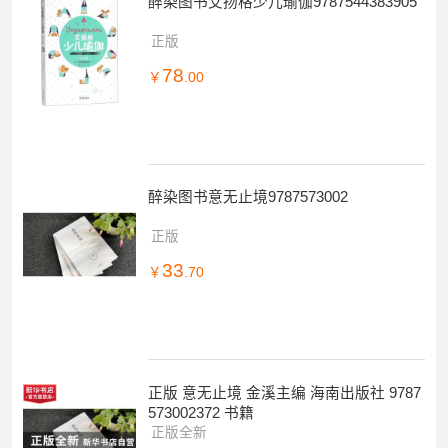
醉染图书艾扬格少儿瑜伽9787544383905
正版
78
￥
.00
醉染图书意无止境9787573002
正版
33
￥
.70
正版 意无止境 金溪主编 海南出版社 9787
573002372 书籍
正版全新