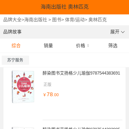
海南出版社 奥林匹克
品牌大全
>
海南出版社
>
图书
>
体育/运动
>
奥林匹克
品牌故事
展开
综合
销量
价格
筛选
苏宁服务
醉染图书艾扬格少儿瑜伽9787544383691
正版
78
￥
.00