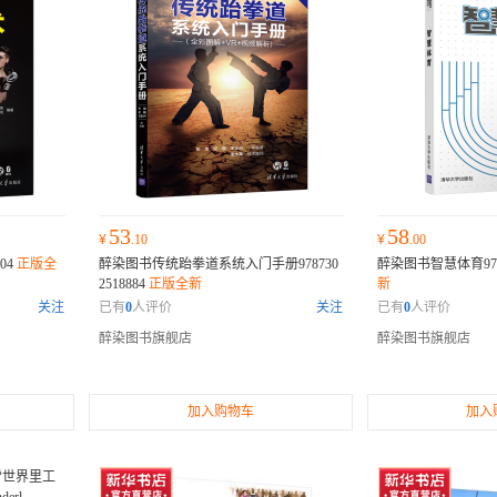
53
58
¥
.10
¥
.00
04
正版全
醉染图书传统跆拳道系统入门手册978730
醉染图书智慧体育9787
2518884
正版全新
新
关注
已有
0
人评价
关注
已有
0
人评价
醉染图书旗舰店
醉染图书旗舰店
加入购物车
加入