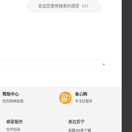
说说您使用搜索的感受
GO
苏宁易购清华大
学出版社专区，
为您提供清华大
学出版社品牌商
帮助中心
省心购
品的评价、图
您的购物指南
专注好服务
片、报价等相关
选购信息，了解
和购买清华大学
出版社品牌产
商家服务
身边苏宁
品，首选苏宁易
合作招商
购清华大学出版
全国300多个城