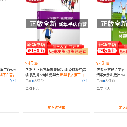
45
42
¥
.30
¥
.40
工作:wor
正版 大学体育与健康课程 编者:韩秋红|责
正版 体育通识英语:1
旗下自营，
编:袁勤勇//杨枫 清华大
新华书店旗下自
清华大学出版社 9787
营，正版全新
营，正版全新
关注
已有
0
人评价
关注
已有
0
人评价
美阅书店
美阅书店
加入购物车
加入