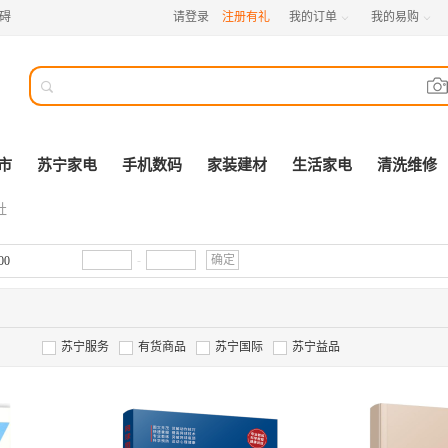
碍
请登录
注册有礼
我的订单
我的易购



市
苏宁家电
手机数码
家装建材
生活家电
清洗维修
社
-
确定
00
苏宁服务
有货商品
苏宁国际
苏宁益品