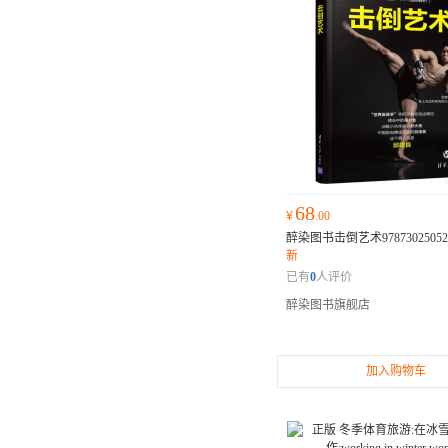
68
¥
.00
醉染图书击倒艺术97873025052
新
已有
0
人评价
醉染图书旗舰店
加入购物车