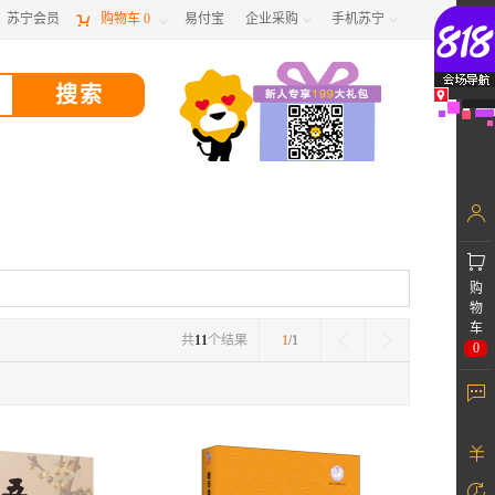
苏宁会员

购物车
0
易付宝
企业采购
手机苏宁



购
物
车
共
11
个结果
1
/1
0