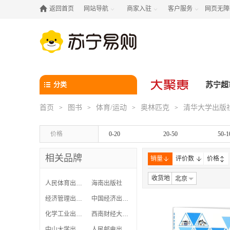

返回首页
网站导航
商家入驻
客户服务
网页无障



分类
苏宁超
首页
图书
体育/运动
奥林匹克
清华大学出版
>
>
>
>
价格
0-20
20-50
50-1
相关品牌
销量
评价数
价格
收货地
北京
人民体育出版社
海南出版社
经济管理出版社
中国经济出版社
化学工业出版社
西南财经大学出版社
中山大学出版社
人民邮电出版社