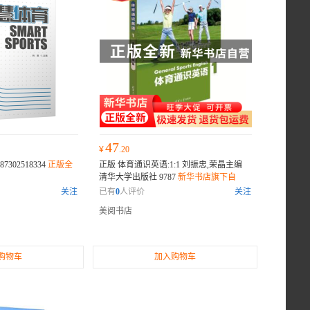
47
¥
.20
302518334
正版全
正版 体育通识英语:1:1 刘振忠,荣晶主编
清华大学出版社 9787
新华书店旗下自
营，正版全新
关注
已有
0
人评价
关注
美阅书店
购物车
加入购物车