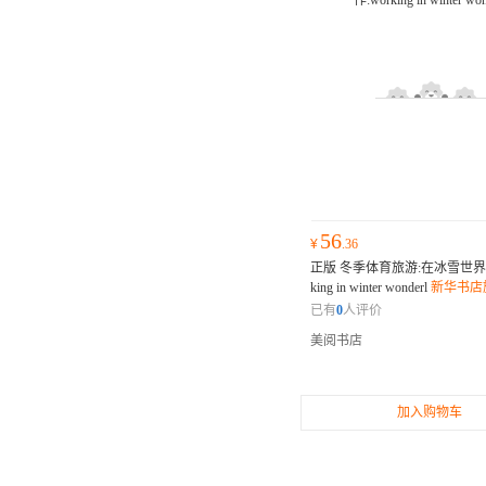
56
¥
.36
正版 冬季体育旅游:在冰雪世界里
king in winter wonderl
新华书店
正版全新
已有
0
人评价
美阅书店
加入购物车