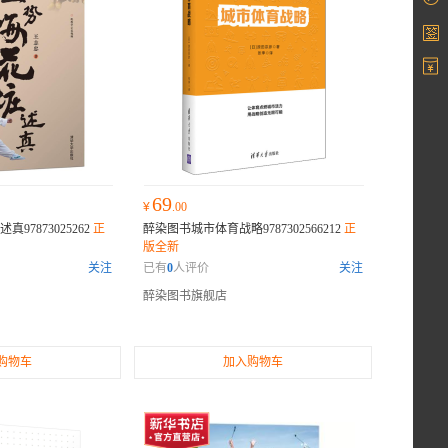
69
¥
.00
97873025262
正
醉染图书城市体育战略9787302566212
正
版全新
关注
已有
0
人评价
关注
醉染图书旗舰店
购物车
加入购物车