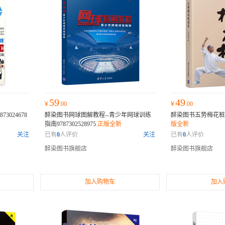
59
49
¥
.00
¥
.00
3024678
醉染图书网球图解教程--青少年网球训练
醉染图书五势梅花桩述真
指南9787302528975
正版全新
版全新
关注
已有
0
人评价
关注
已有
0
人评价
醉染图书旗舰店
醉染图书旗舰店
加入购物车
加入