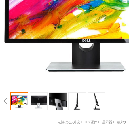
电脑/办公/外设
>
DIY硬件
>
显示器
>
戴尔(DE