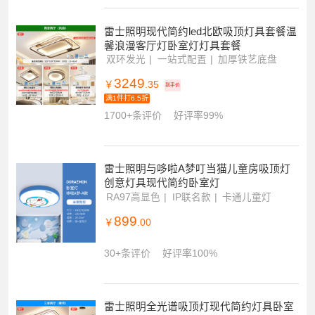
2599
￥
.35
到手价
满1件打6.5折
300+条评价
好评率98%
雷士照明现代简约led北欧吸顶灯具套餐温
馨浪漫客厅灯卧室灯灯具套餐
双环发光
一站式配置
加厚铁艺底盘
3249
￥
.35
到手价
满1件打6.5折
1700+条评价
好评率99%
雷士照明与哆啦A梦叮当猫儿童房吸顶灯
创意灯具现代简约卧室灯
RA97高显色
IP联名款
卡通儿童灯
899
￥
.00