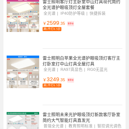
雷士照明客厅灯主卧室中山灯具现代简约
全光谱护眼吸顶灯全屋套餐
全光谱
IP40防护等级
快捷拆装
2599
￥
.35
到手价
满1件打6.5折
雷士照明白苹果全光谱护眼吸顶灯客厅主
灯卧室灯中山灯具全屋灯具
全光谱
RA97高显色
RG0无蓝光
3249
￥
.35
到手价
满1件打6.5折