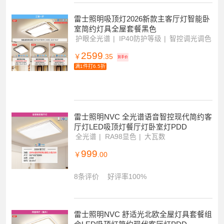
1500
￥
.00
3条评价
好评率100%
雷士照明吸顶灯2026新款主客厅灯智能卧
室简约灯具全屋套餐黑色
护眼全光谱
IP40防护等级
智控调光调色
2599
￥
.35
到手价
满1件打6.5折
雷士照明NVC 全光谱语音智控现代简约客
厅灯LED吸顶灯餐厅灯卧室灯PDD
全光谱
RA98显色
大瓦数
999
￥
.00
8条评价
好评率100%