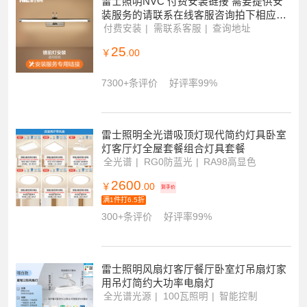
500+条评价
好评率99%
雷士照明NVC 付费安装链接 需要提供安
装服务的请联系在线客服咨询拍下相应的
安装费用(仅限购买本店商品使用不包拆
付费安装
需联系客服
查询地址
旧)
25
￥
.00
7300+条评价
好评率99%
雷士照明全光谱吸顶灯现代简约灯具卧室
灯客厅灯全屋套餐组合灯具套餐
全光谱
RG0防蓝光
RA98高显色
2600
￥
.00
到手价
满1件打6.5折
300+条评价
好评率99%