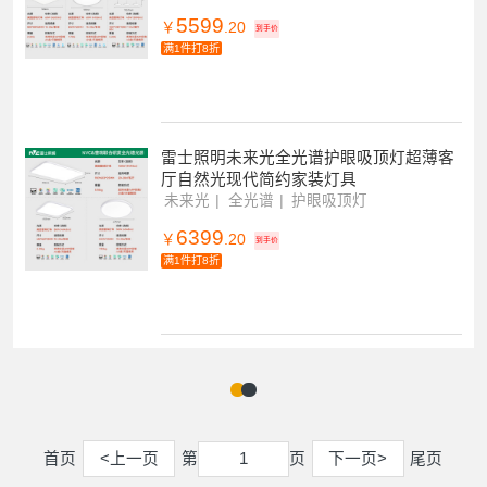
雷士照明未来光护眼吸顶灯新款客厅卧室
简约大气智能灯具直发光
普瑞全光谱
教育照明标准
智控调光调色
5599
￥
.20
到手价
满1件打8折
雷士照明未来光全光谱护眼吸顶灯超薄客
厅自然光现代简约家装灯具
未来光
全光谱
护眼吸顶灯
6399
￥
.20
到手价
满1件打8折