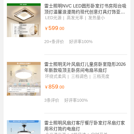
满1件打6.5折
20+条评价
好评率95%
雷士照明NVC LED圆形卧室灯书房阳台吸
顶灯温馨浪漫简约现代创意灯具灯饰亚克
力高透光走廊
LED光源
高发光率
发热量小
599
￥
.00
20+条评价
好评率100%
雷士照明无叶风扇灯儿童房卧室隐形2026
年新款吸顶主卧房间电扇吊扇灯
环绕式柔风
三档调色
三档亮度
859
￥
.00
3条评价
好评率100%