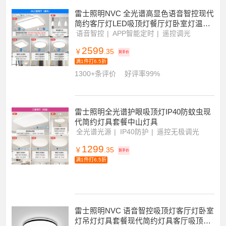
满1件打6.5折
9800+条评价
好评率99%
雷士照明NVC 全光谱高显色语音智控现代
简约客厅灯LED吸顶灯餐厅灯卧室灯温馨
北欧全屋组合灯具套餐
语音智控
APP智能定时
遥控调光
2599
￥
.35
到手价
满1件打6.5折
1300+条评价
好评率99%
雷士照明全光谱护眼吸顶灯IP40防蚊虫现
代简约灯具套餐中山灯具
全光谱光源
IP40防护
遥控无极调光
1299
￥
.35
到手价
满1件打6.5折