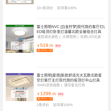
雷士照明儿童房灯全光谱吸顶灯无造型灯
具男孩女孩卧室灯
分段调光
RA98
全光谱
299
￥
.00
10+条评价
好评率100%
雷士照明NVC [白金柠梦]现代简约客厅灯L
ED吸顶灯卧室灯温馨北欧全屋组合灯具
遥控调光调色
大屏照明
优质LED光源
519
￥
.35
到手价
满1件打6.5折
雷士照明[星雨]新款舒适光大瓦数北欧星
空灯客厅主灯现代简约吸顶灯中山灯具
RA95显色指数
镂空星光灯效