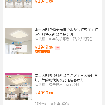
雷士照明全光谱护眼吸顶灯IP40防蚊虫现
代简约灯具套餐中山灯具PDD
全光谱护眼
IP40
RG0防蓝光
1040
￥
.00
雷士照明IP40全光谱护眼吸顶灯客厅主灯
卧室灯快装新款全屋灯具
全光谱
IP40防护等级
智控调光调色
1949
￥
.35
到手价
满1件打6.5折
雷士照明吸顶灯新款全光谱全屋套餐组合
灯具简约现代仿水晶轻奢客厅灯