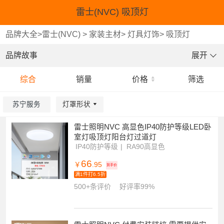
雷士(NVC) 吸顶灯
品牌大全
>
雷士(NVC)
>
家装主材
>
灯具灯饰
>
吸顶灯
品牌故事
展开
综合
销量
价格
筛选
苏宁服务
灯罩形状
重选
重选
重选
确认
确认
确认
系统繁忙,请稍后再试!
雷士照明NVC 高显色IP40防护等级LED卧
室灯吸顶灯阳台灯过道灯
IP40防护等级
RA90高显色
一体快装结构
66
￥
.95
到手价
满1件打6.5折