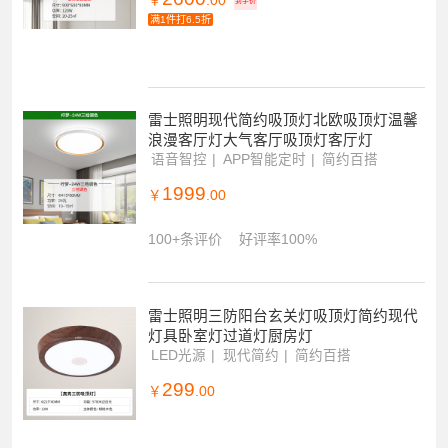
雷士照明吸顶灯2026新款主客厅灯智能卧
室简约灯具全屋套餐黑色
全光谱
智控调光调色
RA98显色
2600
￥
.00
到手价
满1件打6.5折
雷士照明现代简约吸顶灯北欧吸顶灯温馨
浪漫客厅灯大气客厅吸顶灯客厅灯
语音智控
APP智能定时
简约百搭
1999
￥
.00
100+条评价
好评率100%
雷士照明三防阳台玄关灯吸顶灯简约现代
灯具卧室灯过道灯厨房灯
LED光源
现代简约
简约百搭