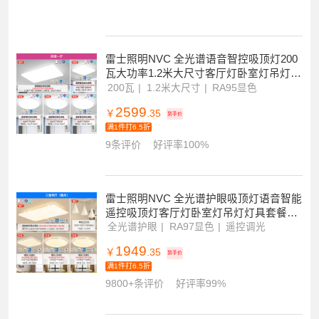
卧室灯快装新款全屋灯具
全光谱
IP40防护等级
智控调光调色
2599
￥
.35
到手价
满1件打6.5折
雷士照明NVC 全光谱语音智控吸顶灯200
瓦大功率1.2米大尺寸客厅灯卧室灯吊灯灯
具套餐现代简约灯具
200瓦
1.2米大尺寸
RA95显色
2599
￥
.35
到手价
满1件打6.5折
9条评价
好评率100%
雷士照明NVC 全光谱护眼吸顶灯语音智能
遥控吸顶灯客厅灯卧室灯吊灯灯具套餐浪
漫满天星现代简约灯具客厅吸顶灯组合
全光谱护眼
RA97显色
遥控调光
1949
￥
.35
到手价