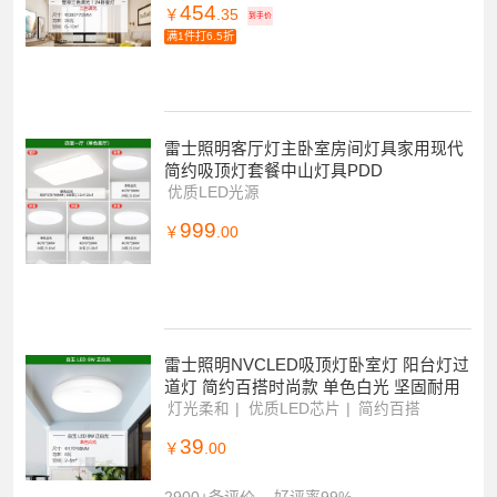
雷士照明NVC [满天星]语音智能遥控吸顶
灯客厅灯卧室灯吊灯灯具浪漫满天星现代
简约灯具客厅吸顶灯
语音智控
APP控制
遥控调光调色
454
￥
.35
到手价
满1件打6.5折
雷士照明客厅灯主卧室房间灯具家用现代
简约吸顶灯套餐中山灯具PDD
优质LED光源
999
￥
.00
雷士照明NVCLED吸顶灯卧室灯 阳台灯过
道灯 简约百搭时尚款 单色白光 坚固耐用