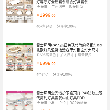
30+条评价
好评率100%
雷士照明全光谱吸顶灯现代简约灯具卧室
灯客厅灯全屋套餐组合灯具套餐
全光谱
三色调光
轻奢时尚
1999
￥
.00
40+条评价
好评率100%
雷士照明RA95高显色现代简约吸顶灯led
北欧灯具温馨浪漫客厅灯卧室灯大尺寸灯
具套餐
RA95高显色
加大尺寸
语音智控
6999
￥
.00
4条评价
好评率100%