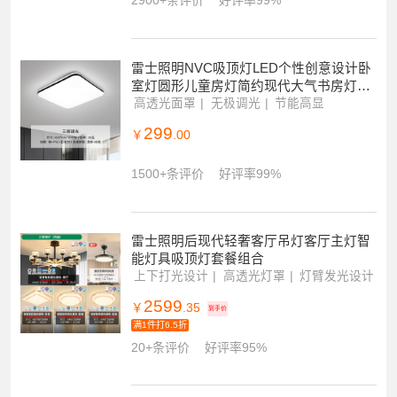
灯光柔和
优质LED芯片
简约百搭
39
￥
.00
2900+条评价
好评率99%
雷士照明NVC吸顶灯LED个性创意设计卧
室灯圆形儿童房灯简约现代大气书房灯具
灯饰
高透光面罩
无极调光
节能高显
299
￥
.00
1500+条评价
好评率99%
雷士照明后现代轻奢客厅吊灯客厅主灯智
能灯具吸顶灯套餐组合
上下打光设计
高透光灯罩
灯臂发光设计
2599
￥
.35
到手价