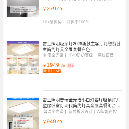
雷士照明led吸顶灯简约现代灯具圆卧室灯
入户灯走廊过道灯阳台灯
优质LED光源
无可视频闪
光线柔和
279
￥
.00
10+条评价
好评率100%
雷士照明吸顶灯2026新款主客厅灯智能卧
室简约灯具全屋套餐白色
护眼全光谱
IP40防护等级
离线语音
1949
￥
.35
到手价
满1件打6.5折
雷士照明普瑞全光谱小白灯客厅吸顶灯儿