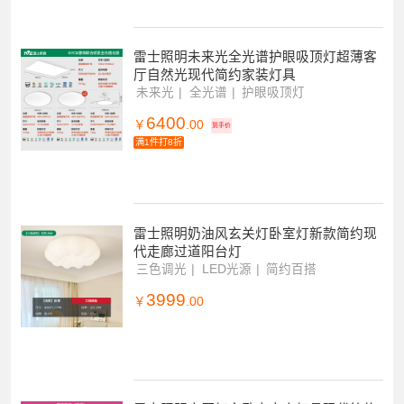
299
￥
.00
雷士照明未来光全光谱护眼吸顶灯超薄客
厅自然光现代简约家装灯具
未来光
全光谱
护眼吸顶灯
6400
￥
.00
到手价
满1件打8折
雷士照明奶油风玄关灯卧室灯新款简约现
代走廊过道阳台灯
三色调光
LED光源
简约百搭
3999
￥
.00