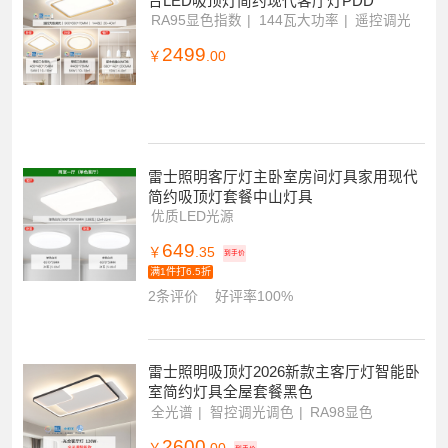
雷士照明NVC 舒适光北欧全屋灯具套餐组
合LED吸顶灯简约现代客厅灯PDD
RA95显色指数
144瓦大功率
遥控调光
2499
￥
.00
雷士照明客厅灯主卧室房间灯具家用现代
简约吸顶灯套餐中山灯具
优质LED光源
649
￥
.35
到手价
满1件打6.5折
2条评价
好评率100%