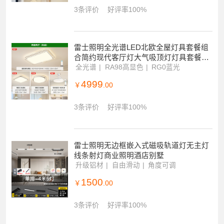
童房卧室灯现代简约灯具全屋套餐组合灯
具套餐
普瑞全光谱
新式拆装设计
AI智能声控
949
￥
.00
3条评价
好评率100%
雷士照明全光谱LED北欧全屋灯具套餐组
合简约现代客厅灯大气吸顶灯灯具套餐PD
D
全光谱
RA98高显色
RG0蓝光
4999
￥
.00
3条评价
好评率100%
雷士照明无边框嵌入式磁吸轨道灯无主灯
线条射灯商业照明酒店别墅
升级铝材
自由滑动
角度可调