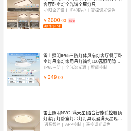
100+条评价
好评率100%
雷士照明中古风吸顶灯超薄超亮胡桃木纹
客厅卧室灯全光谱全屋灯具
护眼全光谱
IP40防护
智控调光调色
2600
￥
.00
到手价
满1件打6.5折
雷士照明IP65三防灯体风扇灯客厅餐厅卧
室灯吊扇灯家用吊灯简约100瓦照明隐形
风扇灯
IP65三防
全光谱光源
智能控制
649
￥
.00