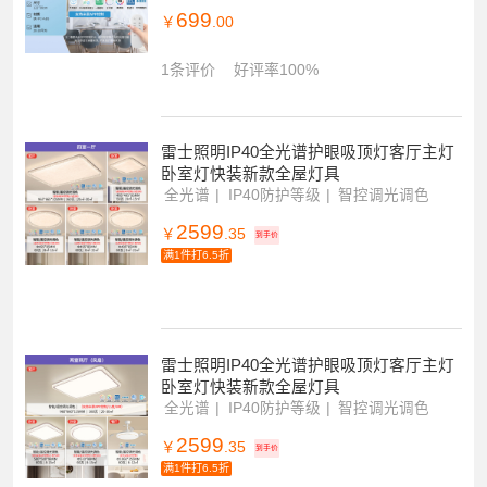
雷士照明风扇灯客厅餐厅卧室灯吊扇灯家
用吊灯简约大功率电扇灯
全光谱光源
100瓦照明
智能控制
699
￥
.00
1条评价
好评率100%
雷士照明IP40全光谱护眼吸顶灯客厅主灯
卧室灯快装新款全屋灯具
全光谱
IP40防护等级
智控调光调色
2599
￥
.35
到手价
满1件打6.5折
雷士照明IP40全光谱护眼吸顶灯客厅主灯