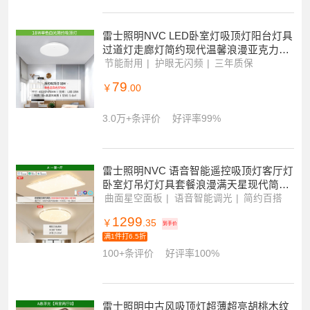
遥控调光调色
1299
￥
.35
到手价
满1件打6.5折
2条评价
好评率100%
雷士照明NVC LED卧室灯吸顶灯阳台灯具
过道灯走廊灯简约现代温馨浪漫亚克力儿
童房圆形客厅灯具灯饰
节能耐用
护眼无闪频
三年质保
79
￥
.00
3.0万+条评价
好评率99%
雷士照明NVC 语音智能遥控吸顶灯客厅灯
卧室灯吊灯灯具套餐浪漫满天星现代简约
灯具客厅吸顶灯套餐PDD
曲面星空面板
语音智能调光
简约百搭
1299
￥
.35
到手价
满1件打6.5折