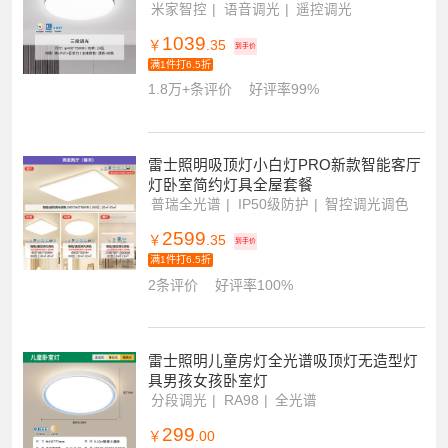
雷士照明NVC 语音智控吸顶灯客厅灯卧室
灯吊灯灯具套餐现代简约灯具客厅吸顶灯
组合灯具套餐
米家智控
语音调光
遥控调光
1039
￥
.35
到手价
满1件打6.5折
1.8万+条评价
好评率99%
雷士照明吸顶灯小白灯PRO新款智能客厅
灯卧室简约灯具全屋套餐
普瑞全光谱
IP50级防护
智控调光调色
2599
￥
.35
到手价
满1件打6.5折
2条评价
好评率100%