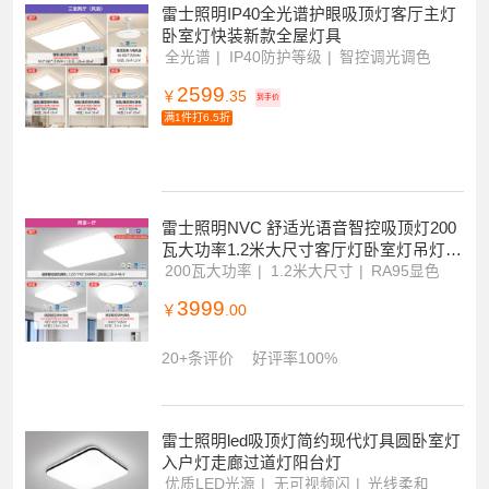
10+条评价
好评率100%
雷士照明IP40全光谱护眼吸顶灯客厅主灯
卧室灯快装新款全屋灯具
全光谱
IP40防护等级
智控调光调色
2599
￥
.35
到手价
满1件打6.5折
雷士照明NVC 舒适光语音智控吸顶灯200
瓦大功率1.2米大尺寸客厅灯卧室灯吊灯灯
具套餐现代简约灯具PDD
200瓦大功率
1.2米大尺寸
RA95显色
3999
￥
.00
20+条评价
好评率100%