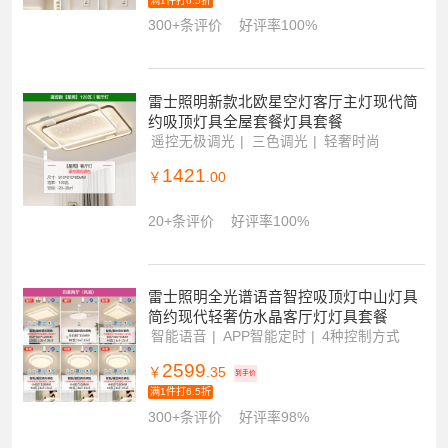
童房卧室灯现代简约灯具全屋套餐组合灯
具套餐
普瑞全光谱
新式拆装设计
AI智能声控
3249
￥
.35
到手价
满1件打6.5折
300+条评价
好评率100%
雷士照明新款北欧星空灯客厅主灯现代简
约吸顶灯具全屋套餐灯具套餐
遥控无极调光
三色调光
轻奢时尚
1421
￥
.00
20+条评价
好评率100%
雷士照明全光谱语音智控吸顶灯中山灯具
简约现代轻奢仿水晶客厅灯灯具套餐
智能语音
APP智能定时
4种控制方式