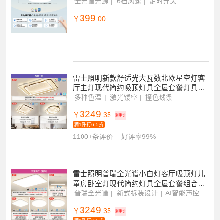
雷士照明风扇灯客厅餐厅卧室灯吊扇灯家
用吊灯简约电扇灯
全光谱光源
6档风速
定时开关
399
￥
.00
雷士照明新款舒适光大瓦数北欧星空灯客
厅主灯现代简约吸顶灯具全屋套餐灯具套
餐
多种色温
激光镂空
撞色线条
3249
￥
.35
到手价
满1件打6.5折
1100+条评价
好评率99%
雷士照明普瑞全光谱小白灯客厅吸顶灯儿