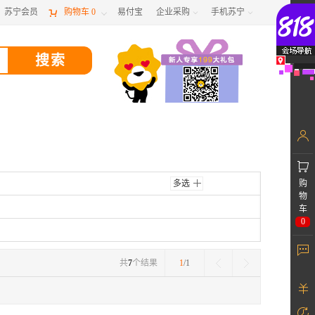
苏宁会员

购物车
0
易付宝
企业采购
手机苏宁



多选
购
物
车
0
共
7
个结果
1
/1