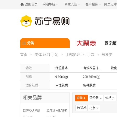

返回首页
网站导航
商家入驻
客户服务
网页无障



分类
苏宁超
首页
美体 沐浴 手足
手部护理
手霜
形象美
>
>
>
>
功效
保湿补水
有效改善冻、裂
软化
规格
0-99ml(g)
200-399ml(g)
适合肤质
中性肤质
各种肤质
相关品牌
销量
评价数
价格
收货地
北京
欧佩OU PEI
蓝尼芳可LNFK