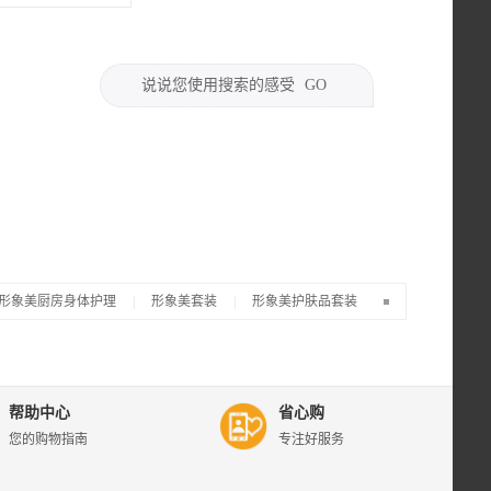
说说您使用搜索的感受
GO
形象美厨房身体护理
|
形象美套装
|
形象美护肤品套装
苏宁易
购形象
美专
区，为
帮助中心
省心购
您提供
您的购物指南
专注好服务
形象美
品牌商
品的评