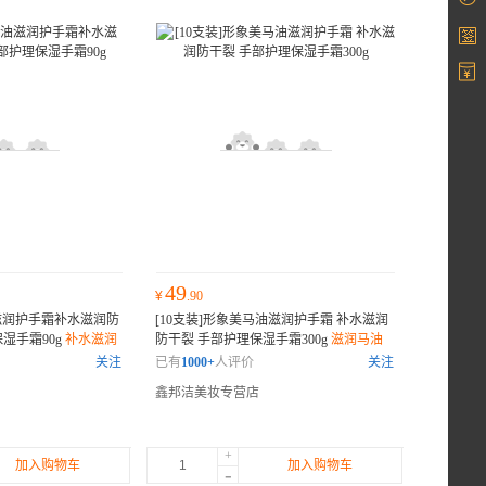
49
¥
.90
油滋润护手霜补水滋润防
[10支装]形象美马油滋润护手霜 补水滋润
湿手霜90g
补水滋润
防干裂 手部护理保湿手霜300g
滋润马油
护手霜
关注
已有
1000+
人评价
关注
鑫邦洁美妆专营店
+
加入购物车
加入购物车
-