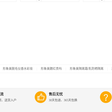
形象美脱毛仪香水彩妆
|
形象美腮红贵吗
|
形象美隔离霜/乳防晒隔离
|
流
售后无忧
货、送货入户
30天包退、365天包换