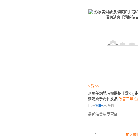
5
¥
.99
形象美烟酰胺嫩肤护手霜80g
润清爽手霜护肤品
改善干燥 
已有
700+
人评价
鑫邦洁美妆专营店
+
加入购
-