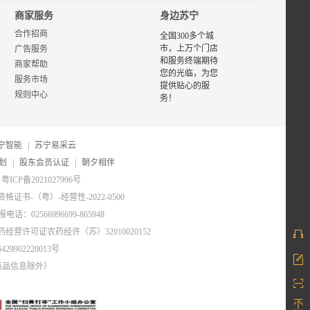
价、图
商家服务
身边苏宁
片、报
合作招商
价等相
全国300多个城
关选购
市，上万个门店
广告服务
信息，
和服务终端期待
商家帮助
了解和
您的光临，为您
服务市场
购买形
提供贴心的服
规则中心
象美品
务！
牌产
品，首
选苏宁
宁智能
|
苏宁易采云
易购形
象美专
划
|
股东会员认证
|
朝夕相伴
区
粤ICP备2021027996号
移动
版:
证书-（粤）-经营性-2022-0500
形象美
电话：02566996699-865948
药经营许可证农药经许（苏）32010020152
29902220013号
商品信息除外）