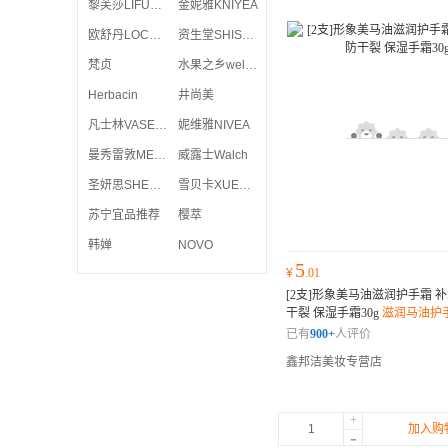
黎芙莎LIFUSHA
金妮雅KNIYEA
欧舒丹LOCCITANE
资生堂SHISEIDO
梵贞
水果之乡welcos
Herbacin
井尚美
凡士林VASELINE
妮维雅NIVEA
曼秀雷敦MENTHOLATUM
威露士Walch
圣妍思SHENGSIYAN
雪贝卡XUEBEIKA
苏宁宜品推荐
樱萃
韩婵
NOVO
5
¥
.01
[2支]形象美马油滋润护手霜 
干裂 保湿手霜30g
滋润马油护
已有
900+
人评价
鑫邦洁美妆专营店
+
加入购
-