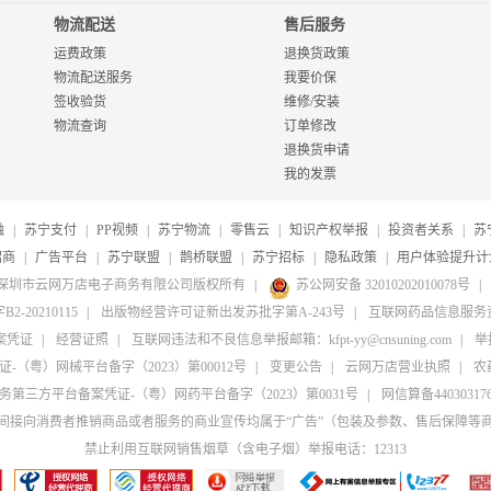
物流配送
售后服务
运费政策
退换货政策
物流配送服务
我要价保
签收验货
维修/安装
物流查询
订单修改
退换货申请
我的发票
融
|
苏宁支付
|
PP视频
|
苏宁物流
|
零售云
|
知识产权举报
|
投资者关系
|
苏
招商
|
广告平台
|
苏宁联盟
|
鹊桥联盟
|
苏宁招标
|
隐私政策
|
用户体验提升计
20-2026深圳市云网万店电子商务有限公司版权所有
|
苏公网安备 32010202010078号
|
20210115
|
出版物经营许可证新出发苏批字第A-243号
|
互联网药品信息服务资格
案凭证
|
经营证照
|
互联网违法和不良信息举报邮箱：kfpt-yy@cnsuning.com
|
举报
（粤）网械平台备字（2023）第00012号
|
变更公告
|
云网万店营业执照
|
农
第三方平台备案凭证-（粤）网药平台备字（2023）第0031号
|
网信算备4403031764
间接向消费者推销商品或者服务的商业宣传均属于“广告”（包装及参数、售后保障等
禁止利用互联网销售烟草（含电子烟）举报电话：12313