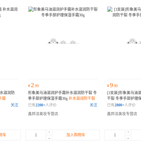
2
9
¥
.99
¥
.90
补水滋润防
形象美马油滋润护手霜补水滋润防干裂 冬
[3支装]形象美马
手霜
季手部护理保湿手霜30g
补水滋润防干裂
干裂 冬季手部护理保
防干裂
关注
已有
2200+
人评价
关注
已有
2800+
人评价
鑫邦洁美妆专营店
鑫邦洁美妆专营店
+
+
物车
加入购物车
-
-