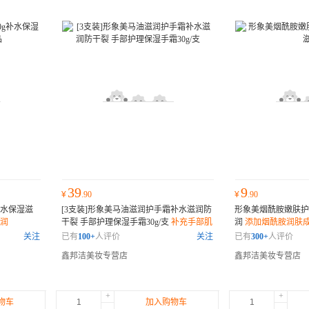
39
9
¥
.90
¥
.90
补水保湿滋
[3支装]形象美马油滋润护手霜补水滋润防
形象美烟酰胺嫩肤护
滋润
干裂 手部护理保湿手霜30g/支
补充手部肌
润
添加烟酰胺润肤
肤水分
关注
已有
100+
人评价
关注
已有
300+
人评价
鑫邦洁美妆专营店
鑫邦洁美妆专营店
+
+
物车
加入购物车
-
-