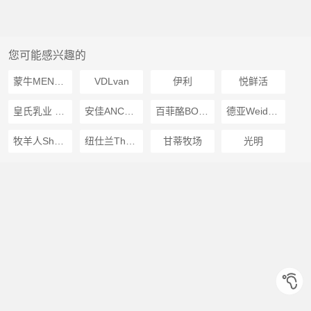
您可能感兴趣的
蒙牛MENGNIU
VDLvan
伊利
悦鲜活
皇氏乳业 自然品质自然牛H
安佳ANCHOR
百菲酪BONUS
德亚Weidendorf
牧羊人Shepherd
纽仕兰Theland
甘蒂牧场
光明