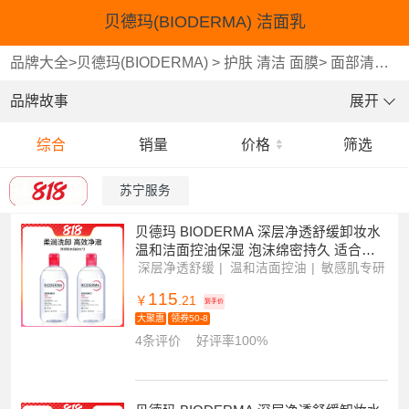
贝德玛(BIODERMA) 洁面乳
品牌大全
>
贝德玛(BIODERMA)
>
护肤 清洁 面膜
>
面部清洁
>
品牌故事
展开
综合
销量
价格
筛选
苏宁服务
贝德玛 BIODERMA 深层净透舒缓卸妆水
温和洁面控油保湿 泡沫绵密持久 适合敏
感肌使用
深层净透舒缓
温和洁面控油
敏感肌专研
115
￥
.21
到手价
大聚惠
领券50-8
4条评价
好评率100%