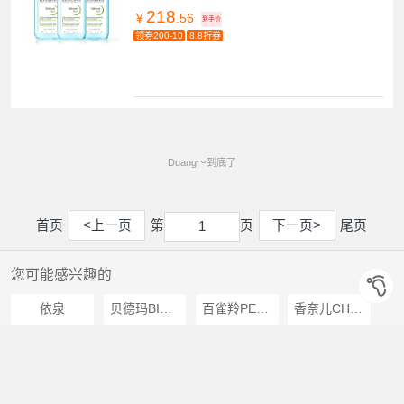
218
￥
.56
到手价
领券200-10
8.8折券
Duang～到底了
首页
<上一页
第
页
下一页>
尾页
1
1
您可能感兴趣的
依泉
贝德玛BIODERMA
百雀羚PECHOIN
香奈儿CHANEL
欧莱雅LOREAL
SK-II
欧佩OU PEI
妮维雅NIVEA
曼秀雷敦MENTHOLATUM
多芬DOVE
AHC
美度MEIDU