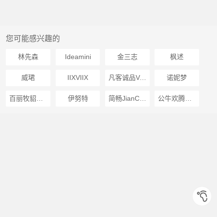
您可能感兴趣的
林先森
Ideamini
金三志
枫述
威珺
IIXVIIX
凡客诚品VANCL
诺妮梦
百丽牧貂BAILIMUDIAO
伊努特
简畅JianChang
公牛欢腾BULL EXULT