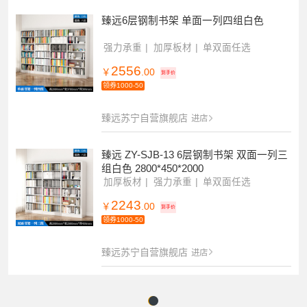
臻远6层钢制书架 单面一列四组白色
强力承重
加厚板材
单双面任选
2556
￥
.00
到手价
领券1000-50
臻远苏宁自营旗舰店
进店
臻远 ZY-SJB-13 6层钢制书架 双面一列三
组白色 2800*450*2000
加厚板材
强力承重
单双面任选
2243
￥
.00
到手价
领券1000-50
臻远苏宁自营旗舰店
进店