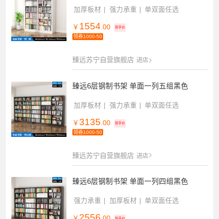
加厚板材
强力承重
单双面任选
1554
￥
.00
到手价
领券1000-50
臻远苏宁自营旗舰店
进店
臻远6层钢制书架 单面一列五组黑色
加厚板材
强力承重
单双面任选
3135
￥
.00
到手价
领券1000-50
臻远苏宁自营旗舰店
进店
臻远6层钢制书架 单面一列四组黑色
强力承重
加厚板材
单双面任选
2556
￥
.00
到手价