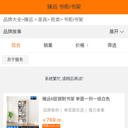
臻远 书柜/书架
品牌大全
>
臻远
>
家具
>
柜类
>
书柜/书架
品牌故事
展开
综合
销量
价格
筛选
苏宁服务
系统繁忙,请稍后再试!
臻远6层钢制书架 单面一列一组白色
加厚板材
单双面任选
强力承重
769
￥
.00
领券1000-50