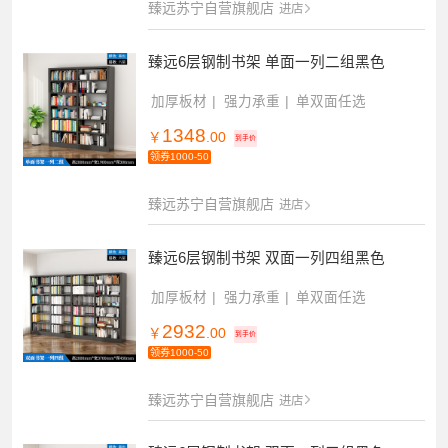
臻远苏宁自营旗舰店
进店
臻远6层钢制书架 单面一列二组黑色
加厚板材
强力承重
单双面任选
1348
￥
.00
到手价
领券1000-50
臻远苏宁自营旗舰店
进店
臻远6层钢制书架 双面一列四组黑色
加厚板材
强力承重
单双面任选
2932
￥
.00
到手价
领券1000-50
臻远苏宁自营旗舰店
进店