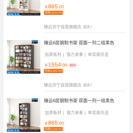
865
￥
.00
领券1000-50
臻远苏宁自营旗舰店
进店
臻远6层钢制书架 双面一列二组黑色
加厚板材
强力承重
单双面任选
1554
￥
.00
到手价
领券1000-50
臻远苏宁自营旗舰店
进店
臻远6层钢制书架 双面一列一组黑色
加厚板材
强力承重
单双面任选
865
￥
.00
领券1000-50