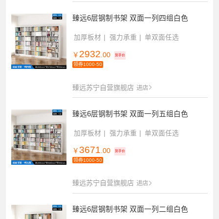
臻远6层钢制书架 双面一列四组白色
加厚板材
强力承重
单双面任选
2932
￥
.00
到手价
领券1000-50
臻远苏宁自营旗舰店
进店
臻远6层钢制书架 双面一列五组白色
加厚板材
强力承重
单双面任选
3671
￥
.00
到手价
领券1000-50
臻远苏宁自营旗舰店
进店
臻远6层钢制书架 双面一列二组白色