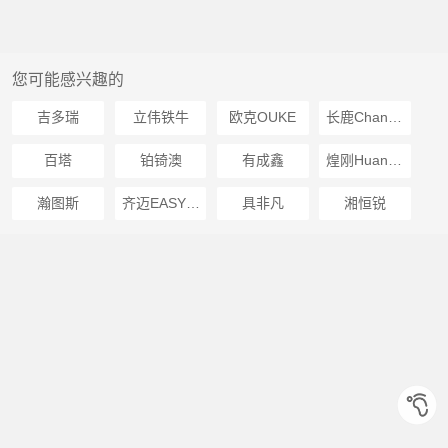
您可能感兴趣的
吉多瑞
立伟铁牛
欧克OUKE
长鹿Changlu
百塔
铂锜澳
有成鑫
煌刚HuanGon
瀚图斯
齐迈EASYUSE
具非凡
湘恒锐