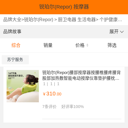
锐珀尔(Repor) 按摩器
品牌大全
>
锐珀尔(Repor)
>
厨卫电器 生活电器
>
个护健康
>
按
品牌故事
展开
综合
销量
价格
筛选
苏宁服务
锐珀尔(Repor)腰部按摩器按腰椎腰疼腰背
股部加热敷智能电动按摩仪靠垫护腰枕带
豆子捏捏枕R2 [豌豆绿色]
1
1
1
310
￥
.00
7条评价
好评率100%