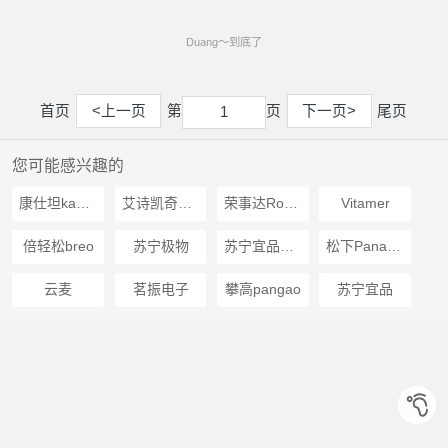
Duang～到底了
首页
<上一页
第
页
下一页>
尾页
1
1
您可能感兴趣的
康仕坦kangshitan
艾诗凯奇SKG
荣事达Royalstar
Vitamer
倍轻松breo
苏宁极物
苏宁宜品推荐
松下Panasonic
云麦
茗振电子
攀高pangao
苏宁宜品