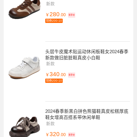
新款
280
￥
.00
到手价
领券200-10
头层牛皮魔术贴运动休闲板鞋女2024春季
新款做旧脏脏鞋真皮小白鞋
新款
340
￥
.00
到手价
领券200-10
2024春季新黑白拼色熊猫鞋真皮松糕厚底
鞋女增高百搭系带休闲单鞋
新款
320
￥
.00
到手价