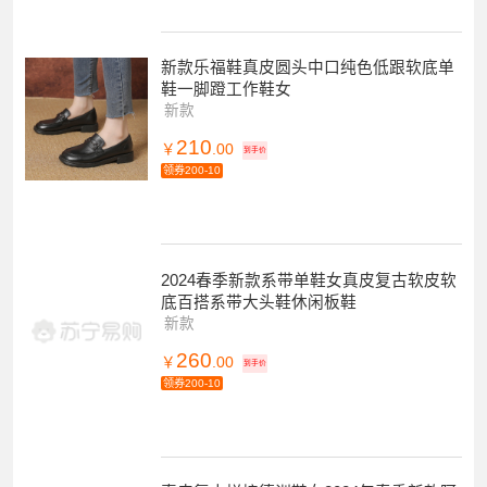
新款乐福鞋真皮圆头中口纯色低跟软底单
鞋一脚蹬工作鞋女
新款
210
￥
.00
到手价
领券200-10
2024春季新款系带单鞋女真皮复古软皮软
底百搭系带大头鞋休闲板鞋
新款
260
￥
.00
到手价
领券200-10