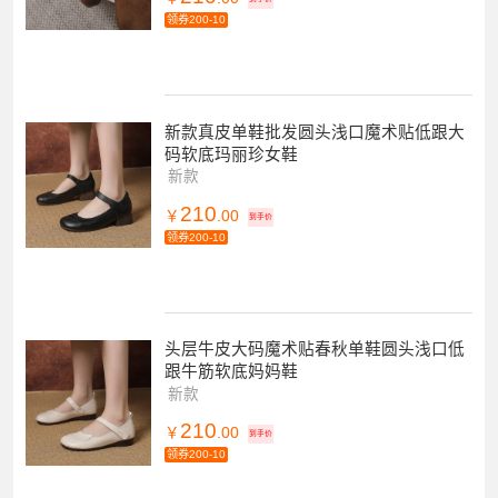
领券200-10
新款真皮单鞋批发圆头浅口魔术贴低跟大
码软底玛丽珍女鞋
新款
210
￥
.00
到手价
领券200-10
头层牛皮大码魔术贴春秋单鞋圆头浅口低
跟牛筋软底妈妈鞋
新款
210
￥
.00
到手价
领券200-10