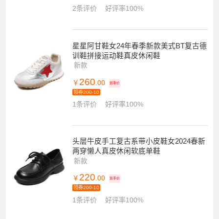
2条评价
好评率100%
星星阿甘鞋女24年春季新款美式BT复古德
训鞋拼接运动鞋真皮休闲鞋
新款
260
￥
.00
到手价
领券200-10
1条评价
好评率100%
头层牛皮手工复古系带小皮鞋女2024春新
两穿懒人真皮休闲软底单鞋
新款
220
￥
.00
到手价
领券200-10
1条评价
好评率100%