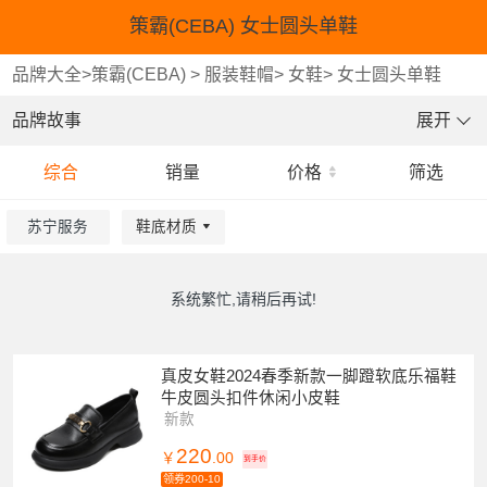
策霸(CEBA) 女士圆头单鞋
品牌大全
>
策霸(CEBA)
>
服装鞋帽
>
女鞋
>
女士圆头单鞋
品牌故事
展开
综合
销量
价格
筛选
苏宁服务
鞋底材质
重选
重选
确认
确认
系统繁忙,请稍后再试!
真皮女鞋2024春季新款一脚蹬软底乐福鞋
牛皮圆头扣件休闲小皮鞋
新款
220
￥
.00
到手价
领券200-10