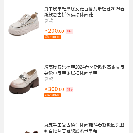
真牛皮单鞋厚底女鞋百搭系带板鞋2024春
新款复古拼色运动休闲鞋
新款
290
￥
.00
到手价
领券200-10
增高厚底乐福鞋2024春季新款粗高跟真皮
英伦小皮鞋金属扣休闲单鞋
新款
300
￥
.00
到手价
领券200-10
真皮手工复古德训休闲鞋24春新款圆头丑
萌百搭阿甘鞋软底系带单鞋