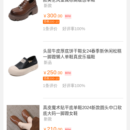
款英伦风金属标高级感单鞋
新款
300
￥
.00
到手价
领券200-10
1条评价
好评率100%
头层牛皮厚底饼干鞋女24春季新休闲松糕
一脚蹬懒人单鞋真皮乐福鞋
新品
250
￥
.00
到手价
领券200-10
1条评价
好评率100%
真皮魔术贴平底单鞋2024新款圆头中口软
底大码一脚蹬女鞋
新款
210
￥
.00
到手价