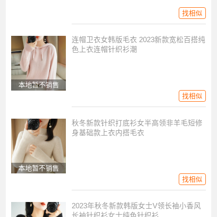
找相似
连帽卫衣女韩版毛衣 2023新款宽松百搭纯
色上衣连帽针织衫潮
本地暂不销售
找相似
秋冬新款针织打底衫女半高领非羊毛短修
身基础款上衣内搭毛衣
本地暂不销售
找相似
2023年秋冬新款韩版女士V领长袖小香风
长袖针织衫女士纯色针织衫