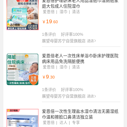
爱恩倍护理卧床老人用品湿纸巾湿厕纸家
庭大包成人住院湿巾
爱恩倍
湿巾
清洁
19
￥
.60
1条评价
好评率100%
展望母婴苏宁自营旗舰店
进店
爱恩倍老人一次性床单浴巾卧床护理医院
病床用品免洗隔脏便携
爱恩倍
湿巾
清洁
9
￥
.30
1条评价
好评率100%
展望母婴苏宁自营旗舰店
进店
爱恩倍一次性生理盐水湿巾清洁无菌湿纸
巾温和擦脸口鼻清洁独立装
爱恩倍
达人
专享