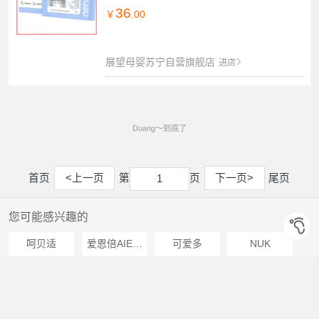
36
￥
.00
展望母婴苏宁自营旗舰店
进店
Duang～到底了
首页
<上一页
第
页
下一页>
尾页
1
1
您可能感兴趣的
呵贝适
爱恩倍AIENBE
可爱多
NUK
好孩子gb
艺黛丽Eadaele
爱护Carefor
TOFUCAM
棉花秘密mimicotton
强生Johnson
轩妮
子初