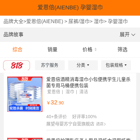
爱恩倍(AIENBE) 孕婴湿巾
品牌大全
>
爱恩倍(AIENBE)
>
尿裤/湿巾
>
湿巾
>
孕婴湿巾
品牌故事
展开
综合
销量
价格
筛选
苏宁服务
分类
包装规格
爱恩倍酒精消毒湿巾小包便携学生儿童杀
重选
重选
确认
确认
菌专用马桶便携包装
爱恩倍
湿巾
清洁
32
￥
.90
40+条评价
好评率100%
展望母婴苏宁自营旗舰店
进店